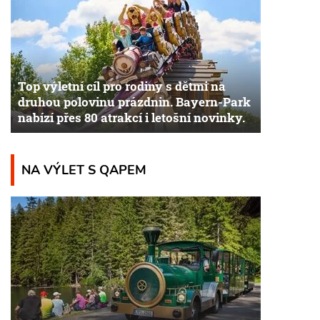
Top výletní cíl pro rodiny s dětmi na
druhou polovinu prázdnin. Bayern-Park
nabízí přes 80 atrakcí i letošní novinky.
NA VÝLET S QAPEM