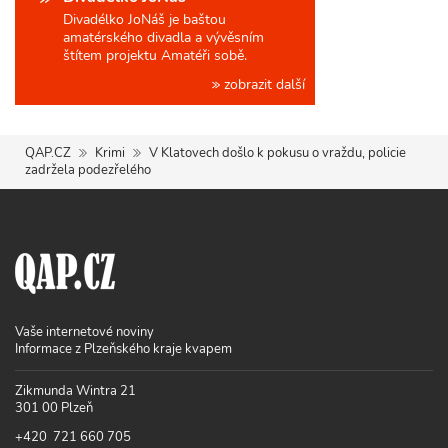
Divadélko JoNáš je baštou
amatérského divadla a vývěsním
štítem projektu Amatéři sobě.
zobrazit další
QAP.CZ
Krimi
V Klatovech došlo k pokusu o vraždu, policie
zadržela podezřelého
Vaše internetové noviny
Informace z Plzeňského kraje kvapem
Zikmunda Wintra 21
301 00 Plzeň
+420 721 660 705