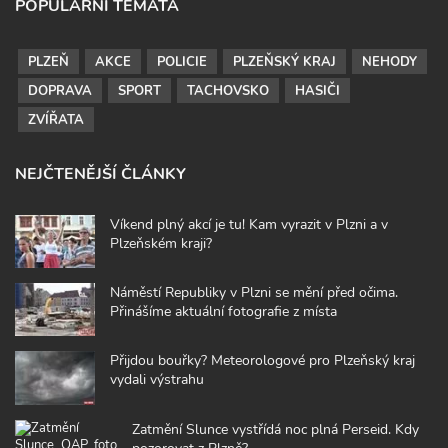
POPULÁRNÍ TÉMATA
PLZEŇ
AKCE
POLICIE
PLZEŇSKÝ KRAJ
NEHODY
DOPRAVA
SPORT
TACHOVSKO
HASIČI
ZVÍŘATA
NEJČTENĚJŠÍ ČLÁNKY
Víkend plný akcí je tu! Kam vyrazit v Plzni a v
Plzeňském kraji?
Náměstí Republiky v Plzni se mění před očima.
Přinášíme aktuální fotografie z místa
Přijdou bouřky? Meteorologové pro Plzeňský kraj
vydali výstrahu
Zatmění Slunce vystřídá noc plná Perseid. Kdy
pozorovat z Plzně?