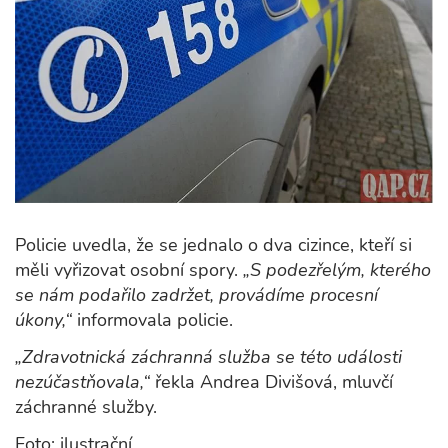
Policie uvedla, že se jednalo o dva cizince, kteří si
měli vyřizovat osobní spory.
„S podezřelým, kterého
se nám podařilo zadržet, provádíme procesní
úkony,“
informovala policie.
„Zdravotnická záchranná služba se této události
nezúčastňovala,“
řekla Andrea Divišová, mluvčí
záchranné služby.
Foto: ilustrační