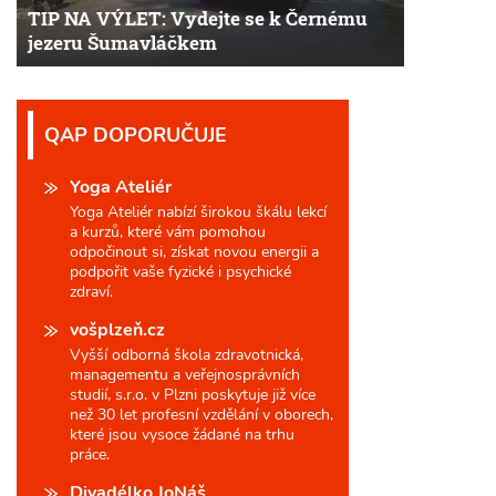
TIP NA VÝLET: Vydejte se k Černému
jezeru Šumavláčkem
QAP DOPORUČUJE
Yoga Ateliér
Yoga Ateliér nabízí širokou škálu lekcí
a kurzů, které vám pomohou
odpočinout si, získat novou energii a
podpořit vaše fyzické i psychické
zdraví.
vošplzeň.cz
Vyšší odborná škola zdravotnická,
managementu a veřejnosprávních
studií, s.r.o. v Plzni poskytuje již více
než 30 let profesní vzdělání v oborech,
které jsou vysoce žádané na trhu
práce.
Divadélko JoNáš