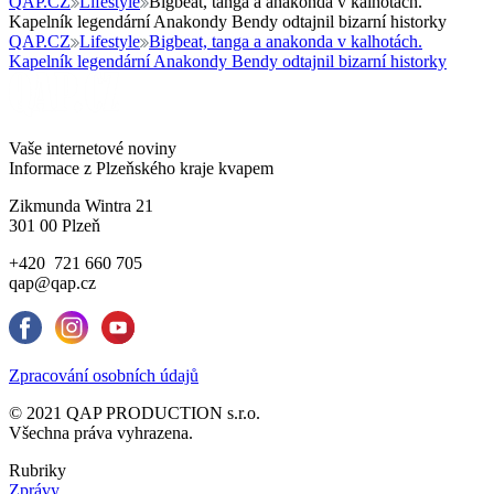
QAP.CZ
Lifestyle
Bigbeat, tanga a anakonda v kalhotách.
Kapelník legendární Anakondy Bendy odtajnil bizarní historky
QAP.CZ
Lifestyle
Bigbeat, tanga a anakonda v kalhotách.
Kapelník legendární Anakondy Bendy odtajnil bizarní historky
Vaše internetové noviny
Informace z Plzeňského kraje kvapem
Zikmunda Wintra 21
301 00 Plzeň
+420 721 660 705
qap@qap.cz
Zpracování osobních údajů
© 2021 QAP PRODUCTION s.r.o.
Všechna práva vyhrazena.
Rubriky
Zprávy