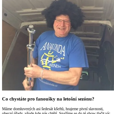
Co chystáte pro fanoušky na letošní sezónu?
Máme domluvených asi šedesát kšeftů, hrajeme pivní slavnosti,
obecní úřady, všude kde nás chtějí. Snažíme se do té show tlačit víc