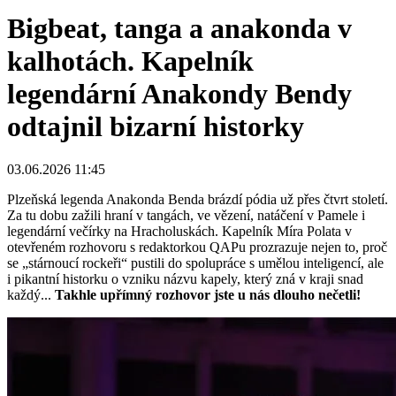
Bigbeat, tanga a anakonda v
kalhotách. Kapelník
legendární Anakondy Bendy
odtajnil bizarní historky
03.06.2026 11:45
Plzeňská legenda Anakonda Benda brázdí pódia už přes čtvrt století.
Za tu dobu zažili hraní v tangách, ve vězení, natáčení v Pamele i
legendární večírky na Hracholuskách. Kapelník Míra Polata v
otevřeném rozhovoru s redaktorkou QAPu prozrazuje nejen to, proč
se „stárnoucí rockeři“ pustili do spolupráce s umělou inteligencí, ale
i pikantní historku o vzniku názvu kapely, který zná v kraji snad
každý...
Takhle upřímný rozhovor jste u nás dlouho nečetli!