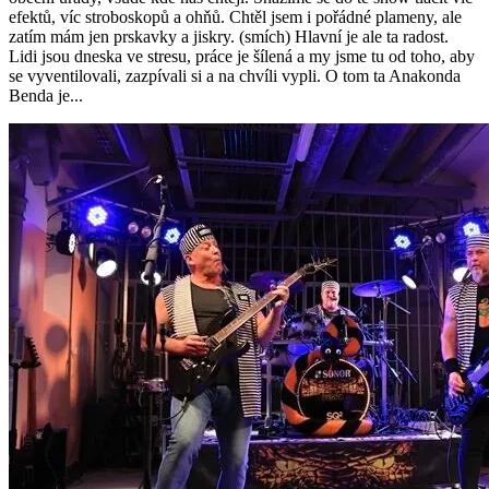
efektů, víc stroboskopů a ohňů. Chtěl jsem i pořádné plameny, ale
zatím mám jen prskavky a jiskry. (smích) Hlavní je ale ta radost.
Lidi jsou dneska ve stresu, práce je šílená a my jsme tu od toho, aby
se vyventilovali, zazpívali si a na chvíli vypli. O tom ta Anakonda
Benda je...