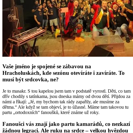
Vaše jméno je spojené se zábavou na
Hracholuskách, kde sezónu otevíráte i zavíráte. To
musí být srdcovka, ne?
Je to masakr. S tou kapelou jsem tam v podstatě vyrostl. Děti, co tam
dřív chodily s tatínkama, jsou dneska mámy od dvou dětí. Přijdou za
námi a říkají: „Jé, my bychom tak rády zapařily, ale musíme za
dětma.“ Ale když se tam objeví, je to úžasné. Máme tam takovou tu
partu „ortodoxních“ fanoušků, které známe už roky.
Fanoušci vás znají jako partu kamarádů, co nezkazí
žádnou legraci. Ale ruku na srdce – velkou hvězdou