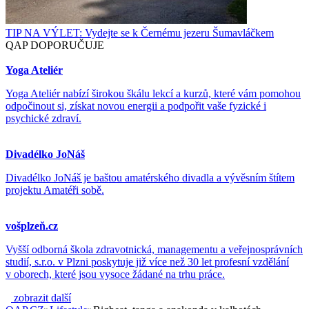
TIP NA VÝLET: Vydejte se k Černému jezeru Šumavláčkem
QAP DOPORUČUJE
Yoga Ateliér
Yoga Ateliér nabízí širokou škálu lekcí a kurzů, které vám pomohou
odpočinout si, získat novou energii a podpořit vaše fyzické i
psychické zdraví.
Divadélko JoNáš
Divadélko JoNáš je baštou amatérského divadla a vývěsním štítem
projektu Amatéři sobě.
vošplzeň.cz
Vyšší odborná škola zdravotnická, managementu a veřejnosprávních
studií, s.r.o. v Plzni poskytuje již více než 30 let profesní vzdělání
v oborech, které jsou vysoce žádané na trhu práce.
zobrazit další