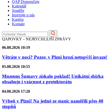
QAP Doporučuje
Kalendář
Soutěže
Inzerujte u nás
Kariéra
Kontakt
QAPOVKY – NEJRYCHLEJŠÍ ZPRÁVY
06.08.2026 10:19
Větráte v noci? Pozor, v Plzni hrozí netopýří invaze!
05.08.2026 10:55
Muzeum Šumavy získalo poklad! Unikátní sbírka
obsahuje i vzácnost z protektorátu
04.08.2026 17:28
Výheň v Plzni! Na jedné ze stanic naměřili přes 40
stupňů