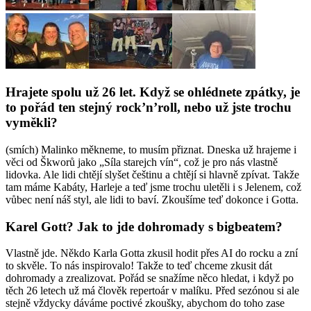
Hrajete spolu už 26 let. Když se ohlédnete zpátky, je
to pořád ten stejný rock’n’roll, nebo už jste trochu
vyměkli?
(smích) Malinko měkneme, to musím přiznat. Dneska už hrajeme i
věci od Škworů jako „Síla starejch vín“, což je pro nás vlastně
lidovka. Ale lidi chtějí slyšet češtinu a chtějí si hlavně zpívat. Takže
tam máme Kabáty, Harleje a teď jsme trochu uletěli i s Jelenem, což
vůbec není náš styl, ale lidi to baví. Zkoušíme teď dokonce i Gotta.
Karel Gott? Jak to jde dohromady s bigbeatem?
Vlastně jde. Někdo Karla Gotta zkusil hodit přes AI do rocku a zní
to skvěle. To nás inspirovalo! Takže to teď chceme zkusit dát
dohromady a zrealizovat. Pořád se snažíme něco hledat, i když po
těch 26 letech už má člověk repertoár v malíku. Před sezónou si ale
stejně vždycky dáváme poctivé zkoušky, abychom do toho zase