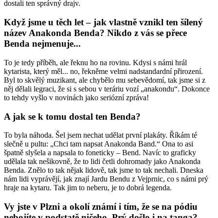
dostali ten správný drajv.
Když jsme u těch let – jak vlastně vznikl ten šílený
název Anakonda Benda? Nikdo z vás se přece
Benda nejmenuje...
To je tedy příběh, ale řeknu ho na rovinu. Kdysi s námi hrál
kytarista, který měl... no, řekněme velmi nadstandardní přirození.
Byl to skvělý muzikant, ale chybělo mu sebevědomí, tak jsme si z
něj dělali legraci, že si s sebou v teráriu vozí „anakondu“. Dokonce
to tehdy vyšlo v novinách jako seriózní zpráva!
A jak se k tomu dostal ten Benda?
To byla náhoda. Šel jsem nechat udělat první plakáty. Říkám té
slečně u pultu: „Chci tam napsat Anakonda Band.“ Ona to asi
špatně slyšela a napsala to foneticky – Bend. Navíc to graficky
udělala tak nešikovně, že to lidi četli dohromady jako Anakonda
Benda. Znělo to tak nějak lidově, tak jsme to tak nechali. Dneska
nám lidi vyprávějí, jak znají Jardu Bendu z Vejprnic, co s námi prý
hraje na kytaru. Tak jim to neberu, je to dobrá legenda.
Vy jste v Plzni a okolí známí i tím, že se na pódiu
nebojíte v podstatě ničeho. Prý došlo i na tanga?