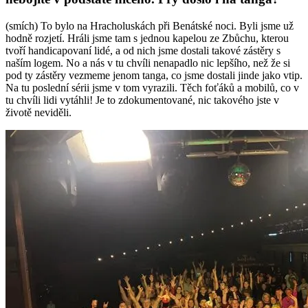
(smích) To bylo na Hracholuskách při Benátské noci. Byli jsme už
hodně rozjetí. Hráli jsme tam s jednou kapelou ze Zbůchu, kterou
tvoří handicapovaní lidé, a od nich jsme dostali takové zástěry s
naším logem. No a nás v tu chvíli nenapadlo nic lepšího, než že si
pod ty zástěry vezmeme jenom tanga, co jsme dostali jinde jako vtip.
Na tu poslední sérii jsme v tom vyrazili. Těch foťáků a mobilů, co v
tu chvíli lidi vytáhli! Je to zdokumentované, nic takového jste v
životě neviděli.