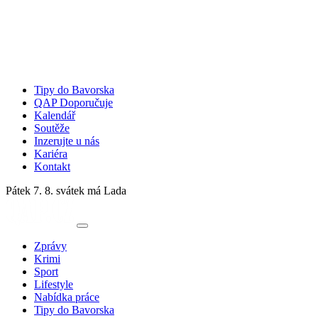
Tipy do Bavorska
QAP Doporučuje
Kalendář
Soutěže
Inzerujte u nás
Kariéra
Kontakt
Pátek 7. 8.
svátek má Lada
Zprávy
Krimi
Sport
Lifestyle
Nabídka práce
Tipy do Bavorska