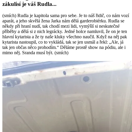
zákulisí je váš Rudla...
(smích) Rudla je kapitola sama pro sebe. Je to náš řidič, co nám vozí
aparát, a jeho skvělá žena Jarka nám dělá garderobiérku. Rudla se
někdy při hraní nudí, tak chodí mezi lidi, vymýšlí si neskutečné
příběhy a dělá si z nich legrácky. Jedné holce namluvil, že on je ten
hlavní kytarista a že ty naše kluky všechno naučil. Když na něj pak
kytarista nastoupil, co to vykládá, tak se jen usmál a řekl: „Ale, já
tak jen občas něco prohodím.“ Děláme prostě show na pódiu, ale i
mimo něj. Sranda musí být. (smích)