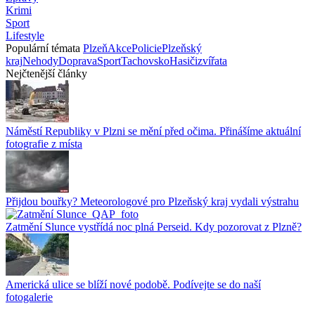
Krimi
Sport
Lifestyle
Populární témata
Plzeň
Akce
Policie
Plzeňský
kraj
Nehody
Doprava
Sport
Tachovsko
Hasiči
zvířata
Nejčtenější články
Náměstí Republiky v Plzni se mění před očima. Přinášíme aktuální
fotografie z místa
Přijdou bouřky? Meteorologové pro Plzeňský kraj vydali výstrahu
Zatmění Slunce vystřídá noc plná Perseid. Kdy pozorovat z Plzně?
Americká ulice se blíží nové podobě. Podívejte se do naší
fotogalerie