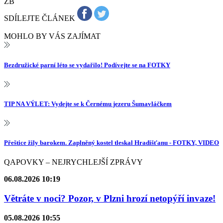
ZB
SDÍLEJTE ČLÁNEK
MOHLO BY VÁS ZAJÍMAT
Bezdružické parní léto se vydařilo! Podívejte se na FOTKY
TIP NA VÝLET: Vydejte se k Černému jezeru Šumavláčkem
Přeštice žily barokem. Zaplněný kostel tleskal Hradišťanu - FOTKY, VIDEO
QAPOVKY – NEJRYCHLEJŠÍ ZPRÁVY
06.08.2026 10:19
Větráte v noci? Pozor, v Plzni hrozí netopýří invaze!
05.08.2026 10:55