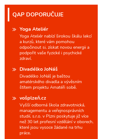
QAP DOPORUČUJE
Yoga Ateliér
Yoga Ateliér nabízí širokou škálu lekcí
a kurzů, které vám pomohou
odpočinout si, získat novou energii a
podpořit vaše fyzické i psychické
zdraví.
Divadélko JoNáš
Divadélko JoNáš je baštou
amatérského divadla a vývěsním
štítem projektu Amatéři sobě.
vošplzeň.cz
Vyšší odborná škola zdravotnická,
managementu a veřejnosprávních
studií, s.r.o. v Plzni poskytuje již více
než 30 let profesní vzdělání v oborech,
které jsou vysoce žádané na trhu
práce.