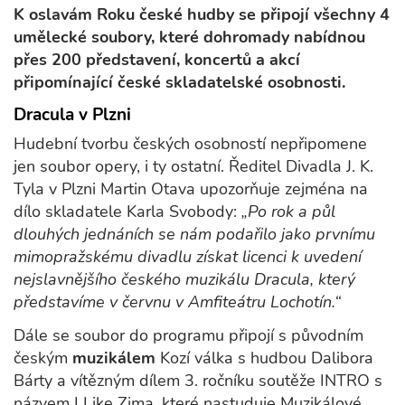
K oslavám Roku české hudby se připojí všechny 4
umělecké soubory, které dohromady nabídnou
přes 200 představení, koncertů a akcí
připomínající české skladatelské osobnosti.
Dracula v Plzni
Hudební tvorbu českých osobností nepřipomene
jen soubor opery, i ty ostatní. Ředitel Divadla J. K.
Tyla v Plzni Martin Otava upozorňuje zejména na
dílo skladatele Karla Svobody:
„Po rok a půl
dlouhých jednáních se nám podařilo jako prvnímu
mimopražskému divadlu získat licenci k uvedení
nejslavnějšího českého muzikálu Dracula, který
představíme v červnu v Amfiteátru Lochotín.“
Dále se soubor do programu připojí s původním
českým
muzikálem
Kozí válka s hudbou Dalibora
Bárty a vítězným dílem 3. ročníku soutěže INTRO s
názvem I Like Zima, které nastuduje Muzikálové