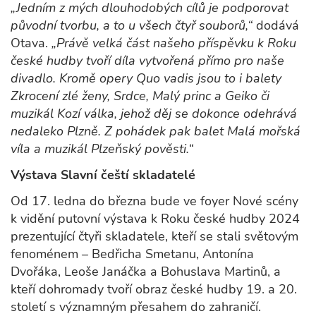
„Jedním z mých dlouhodobých cílů je podporovat
původní tvorbu, a to u všech čtyř souborů,“
dodává
Otava.
„Právě velká část našeho příspěvku k Roku
české hudby tvoří díla vytvořená přímo pro naše
divadlo. Kromě opery Quo vadis jsou to i balety
Zkrocení zlé ženy, Srdce, Malý princ a Geiko či
muzikál Kozí válka, jehož děj se dokonce odehrává
nedaleko Plzně. Z pohádek pak balet Malá mořská
víla a muzikál Plzeňský pověsti.“
Výstava Slavní čeští skladatelé
Od 17. ledna do března bude ve foyer Nové scény
k vidění putovní výstava k Roku české hudby 2024
prezentující čtyři skladatele, kteří se stali světovým
fenoménem – Bedřicha Smetanu, Antonína
Dvořáka, Leoše Janáčka a Bohuslava Martinů, a
kteří dohromady tvoří obraz české hudby 19. a 20.
století s významným přesahem do zahraničí.