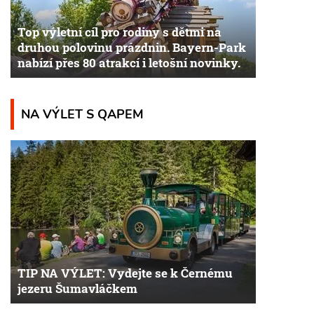
Top výletní cíl pro rodiny s dětmi na
druhou polovinu prázdnin. Bayern-Park
nabízí přes 80 atrakcí i letošní novinky.
NA VÝLET S QAPEM
TIP NA VÝLET: Vydejte se k Černému
jezeru Šumavláčkem