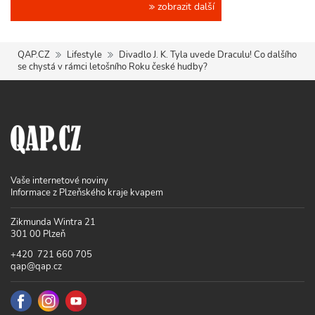
zobrazit další
QAP.CZ
Lifestyle
Divadlo J. K. Tyla uvede Draculu! Co dalšího
se chystá v rámci letošního Roku české hudby?
Vaše internetové noviny
Informace z Plzeňského kraje kvapem
Zikmunda Wintra 21
301 00 Plzeň
+420 721 660 705
qap@qap.cz