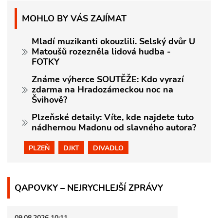
MOHLO BY VÁS ZAJÍMAT
Mladí muzikanti okouzlili. Selský dvůr U
Matoušů rozezněla lidová hudba -
FOTKY
Známe výherce SOUTĚŽE: Kdo vyrazí
zdarma na Hradozámeckou noc na
Švihově?
Plzeňské detaily: Víte, kde najdete tuto
nádhernou Madonu od slavného autora?
PLZEŇ
DJKT
DIVADLO
QAPOVKY – NEJRYCHLEJŠÍ ZPRÁVY
09.08.2026 10:11