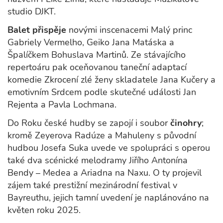
studio DJKT.
Balet přispěje
novými inscenacemi Malý princ
Gabriely Vermelho, Geiko Jana Matáska a
Špalíčkem Bohuslava Martinů. Ze stávajícího
repertoáru pak oceňovanou taneční adaptací
komedie Zkrocení zlé ženy skladatele Jana Kučery a
emotivním Srdcem podle skutečné události Jan
Rejenta a Pavla Lochmana.
Do Roku české hudby se zapojí i soubor
činohry
;
kromě Zeyerova Radúze a Mahuleny s původní
hudbou Josefa Suka uvede ve spolupráci s operou
také dva scénické melodramy Jiřího Antonína
Bendy – Medea a Ariadna na Naxu. O ty projevil
zájem také prestižní mezinárodní festival v
Bayreuthu, jejich tamní uvedení je naplánováno na
květen roku 2025.