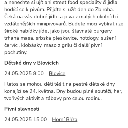
a nenechte si ujít ani street food speciality či jídla
hodící se k pivům. Přijďte si užít den do Zbiroha.
Čeká na vás dobré jídlo a piva z malých okolních i
vzdálenějších minipivovarů. Budete moci vybírat i ze
široké nabídky jídel jako jsou šťavnaté burgery,
trhaná masa, srbská pleskavice, hotdogy, sušení
červíci, klobásky, maso z grilu či další pivní
pochutiny.
Dětské dny v Blovicích
24.05.2025 8:00 -
Blovice
I letos se mohou děti těšit na pestré dětské dny
konající se 24. května. Dny budou plné soutěží, her,
tvořivých aktivit a zábavy pro celou rodinu.
Pivní slavnosti
24.05.2025 15:00 -
Horní Bříza