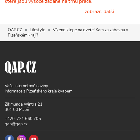
které jsou vysoce žádané na trhu práce.
zobrazit další
QAP.CZ
Lifestyle
Víkend klepe na dveře! Kam za zábavou v
Plzeňském kraji?
Vaše internetové noviny
Informace z Plzeňského kraje kvapem
Zikmunda Wintra 21
301 00 Plzeň
+420 721 660 705
qap@qap.cz