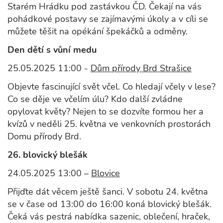
Starém Hrádku pod zastávkou ČD. Čekají na vás
pohádkové postavy se zajímavými úkoly a v cíli se
můžete těšit na opékání špekáčků a odměny.
Den dětí s vůní medu
25.05.2025 11:00 -
Dům přírody Brd Strašice
Objevte fascinující svět včel. Co hledají včely v lese?
Co se děje ve včelím úlu? Kdo další zvládne
opylovat květy? Nejen to se dozvíte formou her a
kvízů v neděli 25. května ve venkovních prostorách
Domu přírody Brd.
26. blovický blešák
24.05.2025 13:00 –
Blovice
Přijďte dát věcem ještě šanci. V sobotu 24. května
se v čase od 13:00 do 16:00 koná blovický blešák.
Čeká vás pestrá nabídka sazenic, oblečení, hraček,