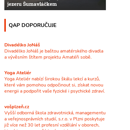
jezeru Šumavláčkem
QAP DOPORUČUJE
Divadélko JoNáš
Divadélko JoNáš je baštou amatérského divadla
a vývěsním štítem projektu Amatéři sobě.
Yoga Ateliér
Yoga Ateliér nabízí širokou škálu lekcí a kurzů,
které vám pomohou odpočinout si, získat novou
energii a podpořit vaše fyzické i psychické zdraví.
vošplzeň.cz
Vyšší odborná škola zdravotnická, managementu
a veřejnosprávních studií, s.r.o. v Plzni poskytuje
již více než 30 let profesní vzdělání v oborech,