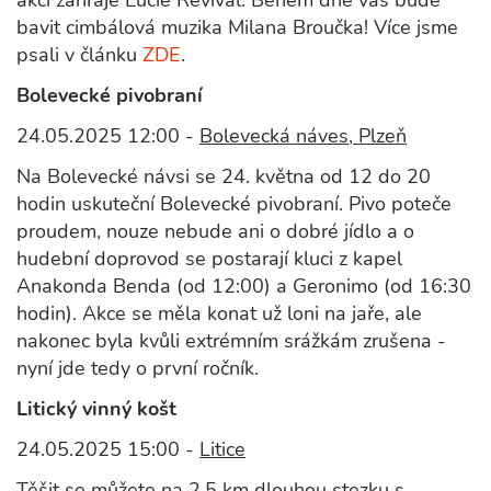
akci zahraje Lucie Revival. Během dne vás bude
bavit cimbálová muzika Milana Broučka! Více jsme
psali v článku
ZDE
.
Bolevecké pivobraní
24.05.2025 12:00 -
Bolevecká náves, Plzeň
Na Bolevecké návsi se 24. května od 12 do 20
hodin uskuteční Bolevecké pivobraní. Pivo poteče
proudem, nouze nebude ani o dobré jídlo a o
hudební doprovod se postarají kluci z kapel
Anakonda Benda (od 12:00) a Geronimo (od 16:30
hodin). Akce se měla konat už loni na jaře, ale
nakonec byla kvůli extrémním srážkám zrušena -
nyní jde tedy o první ročník.
Litický vinný košt
24.05.2025 15:00 -
Litice
Těšit se můžete na 2,5 km dlouhou stezku s