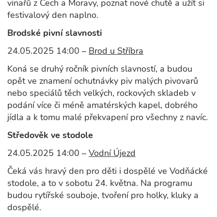
vinařů z Čech a Moravy, poznat nové chutě a užít si
festivalový den naplno.
Brodské pivní slavnosti
24.05.2025 14:00 –
Brod u Stříbra
Koná se druhý ročník pivních slavností, a budou
opět ve znamení ochutnávky piv malých pivovarů
nebo speciálů těch velkých, rockových skladeb v
podání více či méně amatérských kapel, dobrého
jídla a k tomu malé překvapení pro všechny z navíc.
Středověk ve stodole
24.05.2025 14:00 –
Vodní Újezd
Čeká vás hravý den pro děti i dospělé ve Vodňácké
stodole, a to v sobotu 24. května. Na programu
budou rytířské souboje, tvoření pro holky, kluky a
dospělé.