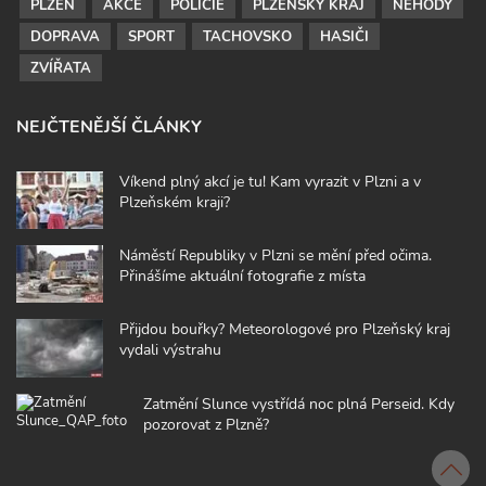
PLZEŇ
AKCE
POLICIE
PLZEŇSKÝ KRAJ
NEHODY
DOPRAVA
SPORT
TACHOVSKO
HASIČI
ZVÍŘATA
NEJČTENĚJŠÍ ČLÁNKY
Víkend plný akcí je tu! Kam vyrazit v Plzni a v
Plzeňském kraji?
Náměstí Republiky v Plzni se mění před očima.
Přinášíme aktuální fotografie z místa
Přijdou bouřky? Meteorologové pro Plzeňský kraj
vydali výstrahu
Zatmění Slunce vystřídá noc plná Perseid. Kdy
pozorovat z Plzně?