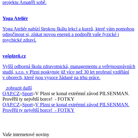
projektu Amatéři sobě.
Yoga Ateliér
Yoga Ateliér nabízí širokou škálu lekcí a kurzů, které vám pomohou
odpočinout si, získat novou energii a podpořit vaše fyzické i
psychické zdraví.
vošplzeň.cz
Vyšší odborná škola zdravotnická, managementu a veřejnosprávních
studií, s.r.o. v Plzni poskytuje již více než 30 let profesní vzdělání
v oborech, které jsou vysoce žádané na trhu práce.
zobrazit další
QAP.CZ
Sport
V Plzni se konal extrémní závod PILSENMAN.
Prověřil ty největší borce! - FOTKY
QAP.CZ
Sport
V Plzni se konal extrémní závod PILSENMAN.
Prověřil ty největší borce! - FOTKY
Vaše internetové noviny