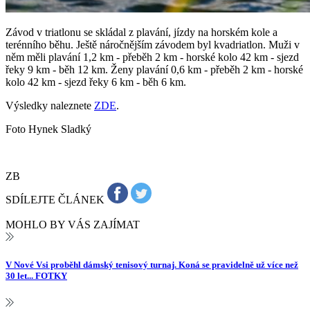
Závod v triatlonu se skládal z plavání, jízdy na horském kole a
terénního běhu. Ještě náročnějším závodem byl kvadriatlon. Muži v
něm měli plavání 1,2 km - přeběh 2 km - horské kolo 42 km - sjezd
řeky 9 km - běh 12 km. Ženy plavání 0,6 km - přeběh 2 km - horské
kolo 42 km - sjezd řeky 6 km - běh 6 km.
Výsledky naleznete
ZDE
.
Foto Hynek Sladký
ZB
SDÍLEJTE ČLÁNEK
MOHLO BY VÁS ZAJÍMAT
V Nové Vsi proběhl dámský tenisový turnaj. Koná se pravidelně už více než
30 let... FOTKY