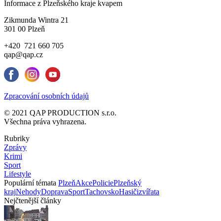
Informace z Plzeňského kraje kvapem
Zikmunda Wintra 21
301 00 Plzeň
+420 721 660 705
qap@qap.cz
Zpracování osobních údajů
© 2021 QAP PRODUCTION s.r.o.
Všechna práva vyhrazena.
Rubriky
Zprávy
Krimi
Sport
Lifestyle
Populární témata
Plzeň
Akce
Policie
Plzeňský
kraj
Nehody
Doprava
Sport
Tachovsko
Hasiči
zvířata
Nejčtenější články