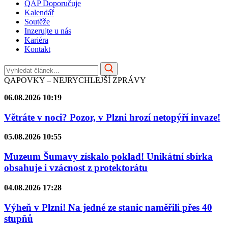
QAP Doporučuje
Kalendář
Soutěže
Inzerujte u nás
Kariéra
Kontakt
QAPOVKY – NEJRYCHLEJŠÍ ZPRÁVY
06.08.2026 10:19
Větráte v noci? Pozor, v Plzni hrozí netopýří invaze!
05.08.2026 10:55
Muzeum Šumavy získalo poklad! Unikátní sbírka
obsahuje i vzácnost z protektorátu
04.08.2026 17:28
Výheň v Plzni! Na jedné ze stanic naměřili přes 40
stupňů