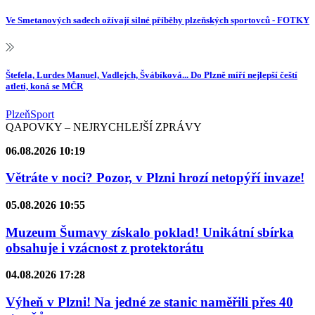
Ve Smetanových sadech ožívají silné příběhy plzeňských sportovců - FOTKY
Štefela, Lurdes Manuel, Vadlejch, Švábíková... Do Plzně míří nejlepší čeští
atleti, koná se MČR
Plzeň
Sport
QAPOVKY – NEJRYCHLEJŠÍ ZPRÁVY
06.08.2026 10:19
Větráte v noci? Pozor, v Plzni hrozí netopýří invaze!
05.08.2026 10:55
Muzeum Šumavy získalo poklad! Unikátní sbírka
obsahuje i vzácnost z protektorátu
04.08.2026 17:28
Výheň v Plzni! Na jedné ze stanic naměřili přes 40