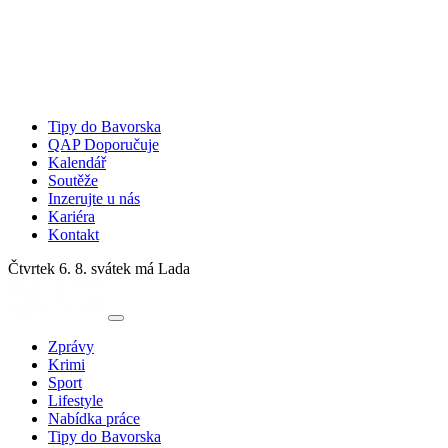
Tipy do Bavorska
QAP Doporučuje
Kalendář
Soutěže
Inzerujte u nás
Kariéra
Kontakt
Čtvrtek 6. 8.
svátek má Lada
Zprávy
Krimi
Sport
Lifestyle
Nabídka práce
Tipy do Bavorska