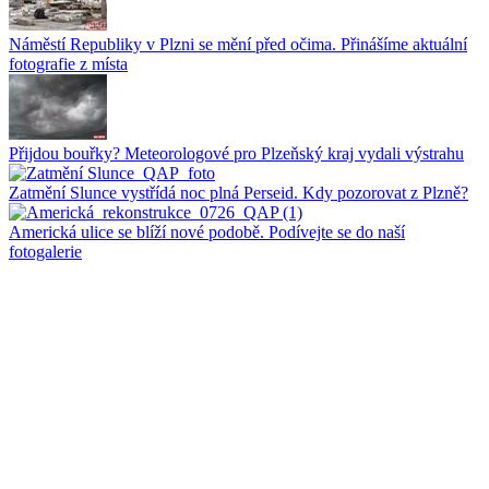
Náměstí Republiky v Plzni se mění před očima. Přinášíme aktuální
fotografie z místa
Přijdou bouřky? Meteorologové pro Plzeňský kraj vydali výstrahu
Zatmění Slunce vystřídá noc plná Perseid. Kdy pozorovat z Plzně?
Americká ulice se blíží nové podobě. Podívejte se do naší
fotogalerie