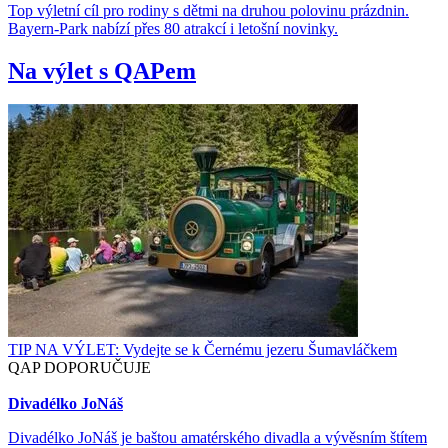
Top výletní cíl pro rodiny s dětmi na druhou polovinu prázdnin.
Bayern-Park nabízí přes 80 atrakcí i letošní novinky.
Na výlet s QAPem
TIP NA VÝLET: Vydejte se k Černému jezeru Šumavláčkem
QAP DOPORUČUJE
Divadélko JoNáš
Divadélko JoNáš je baštou amatérského divadla a vývěsním štítem