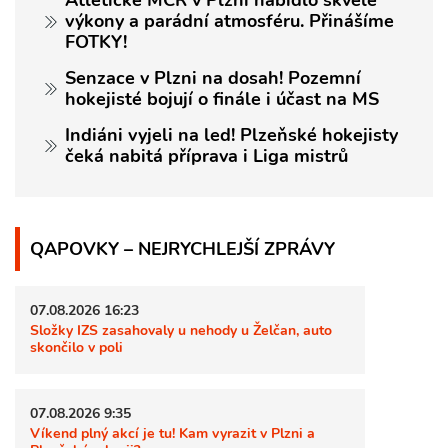
Atletické MČR v Plzni nabídlo skvělé
výkony a parádní atmosféru. Přinášíme
FOTKY!
Senzace v Plzni na dosah! Pozemní
hokejisté bojují o finále i účast na MS
Indiáni vyjeli na led! Plzeňské hokejisty
čeká nabitá příprava i Liga mistrů
QAPOVKY – NEJRYCHLEJŠÍ ZPRÁVY
07.08.2026 16:23
Složky IZS zasahovaly u nehody u Želčan, auto
skončilo v poli
07.08.2026 9:35
Víkend plný akcí je tu! Kam vyrazit v Plzni a