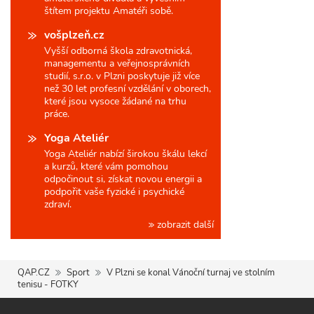
štítem projektu Amatéři sobě.
vošplzeň.cz
Vyšší odborná škola zdravotnická,
managementu a veřejnosprávních
studií, s.r.o. v Plzni poskytuje již více
než 30 let profesní vzdělání v oborech,
které jsou vysoce žádané na trhu
práce.
Yoga Ateliér
Yoga Ateliér nabízí širokou škálu lekcí
a kurzů, které vám pomohou
odpočinout si, získat novou energii a
podpořit vaše fyzické i psychické
zdraví.
zobrazit další
QAP.CZ
Sport
V Plzni se konal Vánoční turnaj ve stolním
tenisu - FOTKY