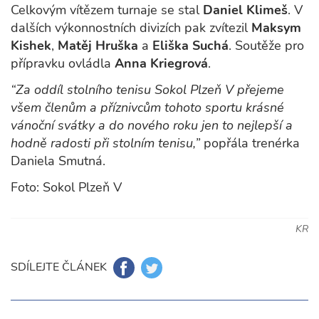
Celkovým vítězem turnaje se stal
Daniel Klimeš
. V
dalších výkonnostních divizích pak zvítezil
Maksym
Kishek
,
Matěj Hruška
a
Eliška Suchá
. Soutěže pro
přípravku ovládla
Anna Kriegrová
.
“Za oddíl stolního tenisu Sokol Plzeň V přejeme
všem členům a příznivcům tohoto sportu krásné
vánoční svátky a do nového roku jen to nejlepší a
hodně radosti při stolním tenisu,”
popřála trenérka
Daniela Smutná.
Foto: Sokol Plzeň V
KR
SDÍLEJTE ČLÁNEK