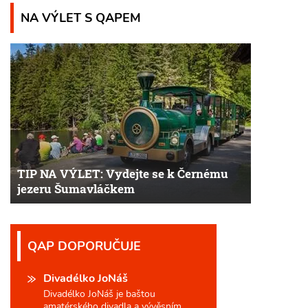
NA VÝLET S QAPEM
TIP NA VÝLET: Vydejte se k Černému
jezeru Šumavláčkem
QAP DOPORUČUJE
Divadélko JoNáš
Divadélko JoNáš je baštou
amatérského divadla a vývěsním