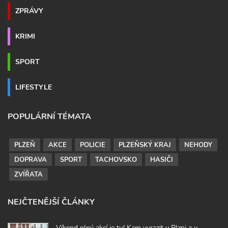
ZPRÁVY
KRIMI
SPORT
LIFESTYLE
POPULÁRNÍ TÉMATA
PLZEŇ
AKCE
POLICIE
PLZEŇSKÝ KRAJ
NEHODY
DOPRAVA
SPORT
TACHOVSKO
HASIČI
ZVÍŘATA
NEJČTENĚJŠÍ ČLÁNKY
Víkend plný akcí je tu! Kam vyrazit v Plzni a v