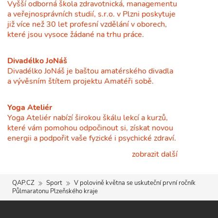
Vyšší odborná škola zdravotnická, managementu
a veřejnosprávních studií, s.r.o. v Plzni poskytuje
již více než 30 let profesní vzdělání v oborech,
které jsou vysoce žádané na trhu práce.
Divadélko JoNáš
Divadélko JoNáš je baštou amatérského divadla
a vývěsním štítem projektu Amatéři sobě.
Yoga Ateliér
Yoga Ateliér nabízí širokou škálu lekcí a kurzů,
které vám pomohou odpočinout si, získat novou
energii a podpořit vaše fyzické i psychické zdraví.
zobrazit další
QAP.CZ
Sport
V polovině května se uskuteční první ročník
Půlmaratonu Plzeňského kraje