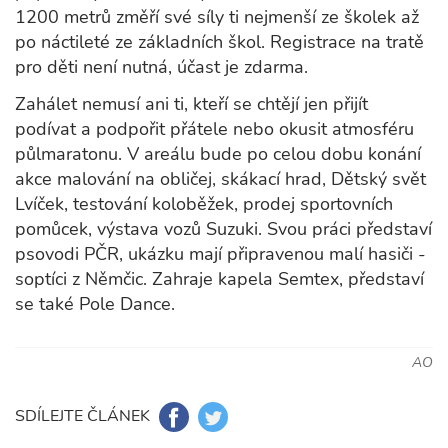
1200 metrů změří své síly ti nejmenší ze školek až
po náctileté ze základních škol. Registrace na tratě
pro děti není nutná, účast je zdarma.
Zahálet nemusí ani ti, kteří se chtějí jen přijít
podívat a podpořit přátele nebo okusit atmosféru
půlmaratonu. V areálu bude po celou dobu konání
akce malování na obličej, skákací hrad, Dětský svět
Lvíček, testování koloběžek, prodej sportovních
pomůcek, výstava vozů Suzuki. Svou práci představí
psovodi PČR, ukázku mají připravenou malí hasiči -
soptíci z Němčic. Zahraje kapela Semtex, představí
se také Pole Dance.
AO
SDÍLEJTE ČLÁNEK