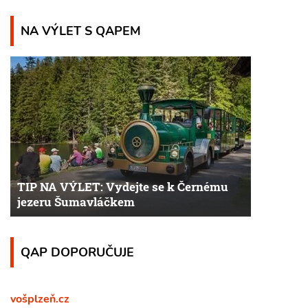
NA VÝLET S QAPEM
TIP NA VÝLET: Vydejte se k Černému
jezeru Šumavláčkem
QAP DOPORUČUJE
vošplzeň.cz