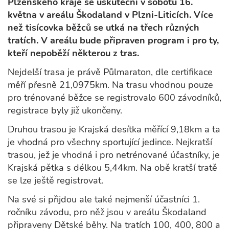
Plzeňského kraje se uskuteční v sobotu 16.
května v areálu Škodaland v Plzni-Liticích. Více
než tisícovka běžců se utká na třech různých
tratích. V areálu bude připraven program i pro ty,
kteří nepoběží některou z tras.
Nejdelší trasa je právě Půlmaraton, dle certifikace
měří přesně 21,0975km. Na trasu vhodnou pouze
pro trénované běžce se registrovalo 600 závodníků,
registrace byly již ukončeny.
Druhou trasou je Krajská desítka měřící 9,18km a ta
je vhodná pro všechny sportující jedince. Nejkratší
trasou, jež je vhodná i pro netrénované účastníky, je
Krajská pětka s délkou 5,44km. Na obě kratší tratě
se lze ještě registrovat.
Na své si přijdou ale také nejmenší účastníci 1.
ročníku závodu, pro něž jsou v areálu Škodaland
připraveny Dětské běhy. Na tratích 100, 400, 800 a