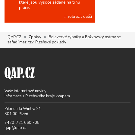
které jsou vysoce žádané na trhu
práce.
zobrazit další
QAP.CZ
Zprávy
Bolevecké rybníky a Božkovský ostrov se
zařadí mezi tzv. Plzeňské poklady
Vaše internetové noviny
Informace z Plzeňského kraje kvapem
Zikmunda Wintra 21
301 00 Plzeň
+420 721 660 705
qap@qap.cz