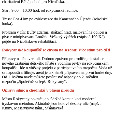
charitativní Běh/pochod pro Nicoláska.
Start: 9:00 – 10:00 hod. od rokycanské radnice.
Trasa: Cca 4 km po cyklostezce do Kamenného Újezdu (sokolská
louka).
Program v cíli: Buřty zdarma, skákací hrad, malování na obličej a
pivo z minipivovaru Loužek. Veškerý výtěžek (zápisné 100 Kč)
půjde na Nicoláskovu rehabilitaci.
Rokycanské koupaliště se chystá na sezonu: Více stínu pro děti
Přípravy na léto vrcholí. Dobrou zprávou pro rodiče je instalace
nového zastínění dětského hřiště s vodními prvky na rokycanském
koupališti. Jde o vítězný projekt z participativního rozpočtu. Voda už
se napouští a filtruje, areál je tak téměř připraven na první horké dny.
Od 1. května navíc můžete posílat své nápady do 2. ročníku
rozpočtu „Společně za lepší Rokycany“.
Opravy silnic a chodníků v plném proudu
Město Rokycany pokračuje v údržbě komunikací moderní
tryskovou metodou. Aktuálně jsou hotové desítky ulic (např. J.
Knihy, Masarykovo nám., Šťáhlavská).