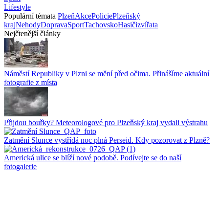
Lifestyle
Populární témata
Plzeň
Akce
Policie
Plzeňský
kraj
Nehody
Doprava
Sport
Tachovsko
Hasiči
zvířata
Nejčtenější články
Náměstí Republiky v Plzni se mění před očima. Přinášíme aktuální
fotografie z místa
Přijdou bouřky? Meteorologové pro Plzeňský kraj vydali výstrahu
Zatmění Slunce vystřídá noc plná Perseid. Kdy pozorovat z Plzně?
Americká ulice se blíží nové podobě. Podívejte se do naší
fotogalerie