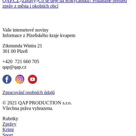
QAP.CZ
Zprávy
Co se děje na Rokycansku? Přinášíme přehled
zpráv z města i okolních obcí
Vaše internetové noviny
Informace z Plzeňského kraje kvapem
Zikmunda Wintra 21
301 00 Plzeň
+420 721 660 705
qap@qap.cz
Zpracování osobních údajů
© 2021 QAP PRODUCTION s.r.o.
Všechna práva vyhrazena.
Rubriky
Zprávy
Krimi
Sport