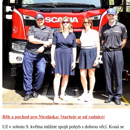
Běh a pochod pro Nicoláska: Startuje se od radnice!
Už v sobotu 9. května můžete spojit pohyb s dobrou věcí. Koná se