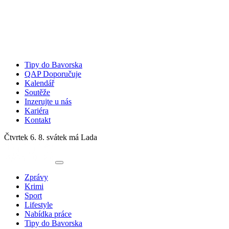
Tipy do Bavorska
QAP Doporučuje
Kalendář
Soutěže
Inzerujte u nás
Kariéra
Kontakt
Čtvrtek 6. 8.
svátek má Lada
Zprávy
Krimi
Sport
Lifestyle
Nabídka práce
Tipy do Bavorska