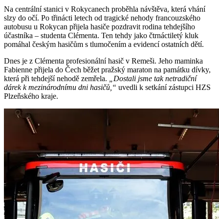
Na centrální stanici v Rokycanech proběhla návštěva, která vhání
slzy do očí. Po třinácti letech od tragické nehody francouzského
autobusu u Rokycan přijela hasiče pozdravit rodina tehdejšího
účastníka – studenta Clémenta. Ten tehdy jako čtrnáctiletý kluk
pomáhal českým hasičům s tlumočením a evidencí ostatních dětí.
Dnes je z Clémenta profesionální hasič v Remeši. Jeho maminka
Fabienne přijela do Čech běžet pražský maraton na památku dívky,
která při tehdejší nehodě zemřela.
„Dostali jsme tak netradiční
dárek k mezinárodnímu dni hasičů,“
uvedli k setkání zástupci HZS
Plzeňského kraje.