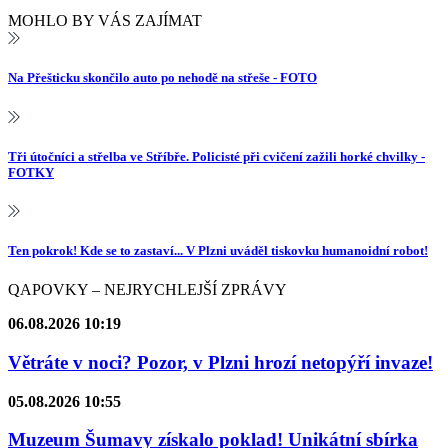
MOHLO BY VÁS ZAJÍMAT
Na Přešticku skončilo auto po nehodě na střeše - FOTO
Tři útočníci a střelba ve Stříbře. Policisté při cvičení zažili horké chvilky -
FOTKY
Ten pokrok! Kde se to zastaví... V Plzni uváděl tiskovku humanoidní robot!
QAPOVKY – NEJRYCHLEJŠÍ ZPRÁVY
06.08.2026 10:19
Větráte v noci? Pozor, v Plzni hrozí netopýří invaze!
05.08.2026 10:55
Muzeum Šumavy získalo poklad! Unikátní sbírka