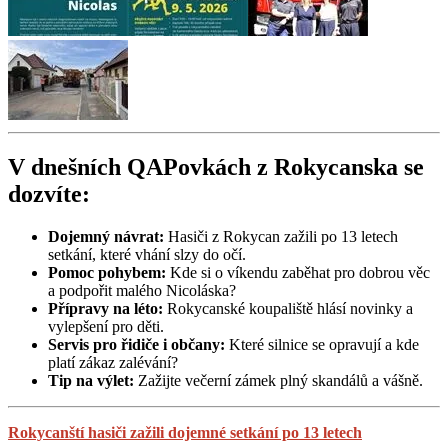
V dnešních QAPovkách z Rokycanska se
dozvíte:
Dojemný návrat:
Hasiči z Rokycan zažili po 13 letech
setkání, které vhání slzy do očí.
Pomoc pohybem:
Kde si o víkendu zaběhat pro dobrou věc
a podpořit malého Nicoláska?
Přípravy na léto:
Rokycanské koupaliště hlásí novinky a
vylepšení pro děti.
Servis pro řidiče i občany:
Které silnice se opravují a kde
platí zákaz zalévání?
Tip na výlet:
Zažijte večerní zámek plný skandálů a vášně.
Rokycanští hasiči zažili dojemné setkání po 13 letech