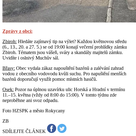
Zprávy z obcí:
Zbiroh:
Hledáte zajímavý tip na výlet? Každou květnovou středu
(6., 13., 20. a 27. 5.) se od 19:00 konají večerní prohlídky zámku
Zbiroh. Tématem jsou vášeň, sváry a skandály majitelů zámku.
Uvidíte i oslnivý Muchův sál.
Břasy:
Obec vydala zákaz napouštění bazénů a zalévání zahrad
vodou z obecního vodovodu kvůli suchu. Pro napuštění menších
bazénů doporučují využít pomoc místních hasičů.
Osek:
Pozor na úplnou uzavírku ulic Horská a Hradní v termínu
11.–15. května (vždy od 8:00 do 15:00). V tomto týdnu zde
neproběhne ani svoz odpadu.
Foto HZSPK a město Rokycany
ZB
SDÍLEJTE ČLÁNEK