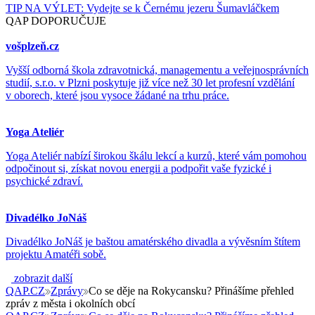
TIP NA VÝLET: Vydejte se k Černému jezeru Šumavláčkem
QAP DOPORUČUJE
vošplzeň.cz
Vyšší odborná škola zdravotnická, managementu a veřejnosprávních
studií, s.r.o. v Plzni poskytuje již více než 30 let profesní vzdělání
v oborech, které jsou vysoce žádané na trhu práce.
Yoga Ateliér
Yoga Ateliér nabízí širokou škálu lekcí a kurzů, které vám pomohou
odpočinout si, získat novou energii a podpořit vaše fyzické i
psychické zdraví.
Divadélko JoNáš
Divadélko JoNáš je baštou amatérského divadla a vývěsním štítem
projektu Amatéři sobě.
zobrazit další
QAP.CZ
Zprávy
Co se děje na Rokycansku? Přinášíme přehled
zpráv z města i okolních obcí