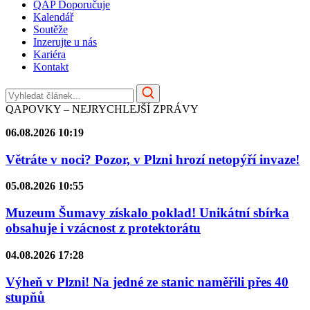
QAP Doporučuje
Kalendář
Soutěže
Inzerujte u nás
Kariéra
Kontakt
QAPOVKY – NEJRYCHLEJŠÍ ZPRÁVY
06.08.2026 10:19
Větráte v noci? Pozor, v Plzni hrozí netopýří invaze!
05.08.2026 10:55
Muzeum Šumavy získalo poklad! Unikátní sbírka
obsahuje i vzácnost z protektorátu
04.08.2026 17:28
Výheň v Plzni! Na jedné ze stanic naměřili přes 40
stupňů