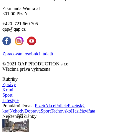
Zikmunda Wintra 21
301 00 Plzeň
+420 721 660 705
qap@qap.cz
Zpracování osobních údajů
© 2021 QAP PRODUCTION s.r.o.
Všechna práva vyhrazena.
Rubriky
Zprávy
Krimi
Sport
Lifestyle
Populární témata
Plzeň
Akce
Policie
Plzeňský
kraj
Nehody
Doprava
Sport
Tachovsko
Hasiči
zvířata
Nejčtenější články