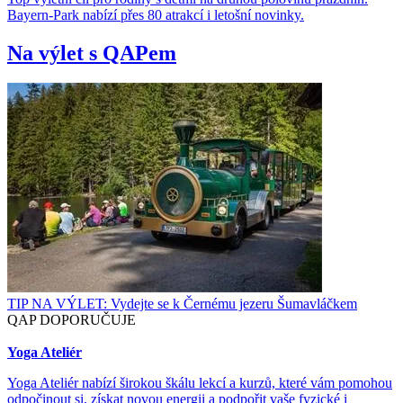
Bayern-Park nabízí přes 80 atrakcí i letošní novinky.
Na výlet s QAPem
TIP NA VÝLET: Vydejte se k Černému jezeru Šumavláčkem
QAP DOPORUČUJE
Yoga Ateliér
Yoga Ateliér nabízí širokou škálu lekcí a kurzů, které vám pomohou
odpočinout si, získat novou energii a podpořit vaše fyzické i