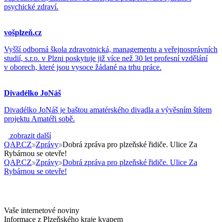
psychické zdraví.
vošplzeň.cz
Vyšší odborná škola zdravotnická, managementu a veřejnosprávních
studií, s.r.o. v Plzni poskytuje již více než 30 let profesní vzdělání
v oborech, které jsou vysoce žádané na trhu práce.
Divadélko JoNáš
Divadélko JoNáš je baštou amatérského divadla a vývěsním štítem
projektu Amatéři sobě.
zobrazit další
QAP.CZ
Zprávy
Dobrá zpráva pro plzeňské řidiče. Ulice Za
Rybárnou se otevře!
QAP.CZ
Zprávy
Dobrá zpráva pro plzeňské řidiče. Ulice Za
Rybárnou se otevře!
Vaše internetové noviny
Informace z Plzeňského kraje kvapem