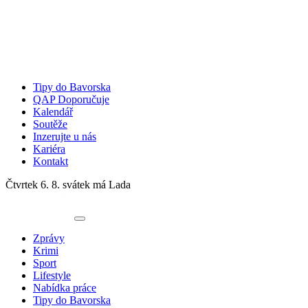
Tipy do Bavorska
QAP Doporučuje
Kalendář
Soutěže
Inzerujte u nás
Kariéra
Kontakt
Čtvrtek 6. 8.
svátek má Lada
Zprávy
Krimi
Sport
Lifestyle
Nabídka práce
Tipy do Bavorska