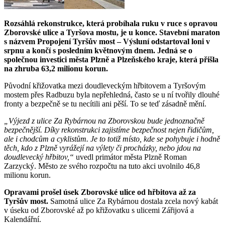
Rozsáhlá rekonstrukce, která probíhala ruku v ruce s opravou
Zborovské ulice a Tyršova mostu, je u konce. Stavební maraton
s názvem Propojení Tyršův most – Výsluní odstartoval loni v
srpnu a končí s posledním květnovým dnem. Jedná se o
společnou investici města Plzně a Plzeňského kraje, která přišla
na zhruba 63,2 milionu korun.
Původní křižovatka mezi doudleveckým hřbitovem a Tyršovým
mostem přes Radbuzu byla nepřehledná, často se u ní tvořily dlouhé
fronty a bezpečně se tu necítili ani pěší. To se teď zásadně mění.
„Výjezd z ulice Za Rybárnou na Zborovskou bude jednoznačně
bezpečnější. Díky rekonstrukci zajistíme bezpečnost nejen řidičům,
ale i chodcům a cyklistům. Je to totiž místo, kde se pohybuje i hodně
těch, kdo z Plzně vyrážejí na výlety či procházky, nebo jdou na
doudlevecký hřbitov,“
uvedl primátor města Plzně Roman
Zarzycký. Město ze svého rozpočtu na tuto akci uvolnilo 46,8
milionu korun.
Opravami prošel úsek Zborovské ulice od hřbitova až za
Tyršův most.
Samotná ulice Za Rybárnou dostala zcela nový kabát
v úseku od Zborovské až po křižovatku s ulicemi Zářijová a
Kalendářní.