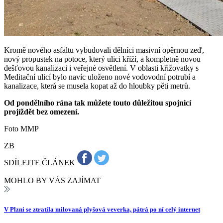
Kromě nového asfaltu vybudovali dělníci masivní opěrnou zeď,
nový propustek na potoce, který ulici kříží, a kompletně novou
dešťovou kanalizaci i veřejné osvětlení. V oblasti křižovatky s
Meditační ulicí bylo navíc uloženo nové vodovodní potrubí a
kanalizace, která se musela kopat až do hloubky pěti metrů.
Od pondělního rána tak můžete touto důležitou spojnicí
projíždět bez omezení.
Foto MMP
ZB
SDÍLEJTE ČLÁNEK
MOHLO BY VÁS ZAJÍMAT
V Plzni se ztratila milovaná plyšová veverka, pátrá po ní celý internet