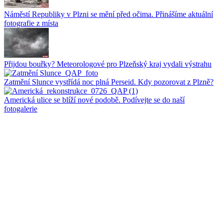
Náměstí Republiky v Plzni se mění před očima. Přinášíme aktuální
fotografie z místa
Přijdou bouřky? Meteorologové pro Plzeňský kraj vydali výstrahu
Zatmění Slunce vystřídá noc plná Perseid. Kdy pozorovat z Plzně?
Americká ulice se blíží nové podobě. Podívejte se do naší
fotogalerie