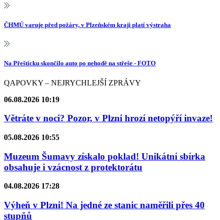
ČHMÚ varuje před požáry, v Plzeňském kraji platí výstraha
Na Přešticku skončilo auto po nehodě na střeše - FOTO
QAPOVKY – NEJRYCHLEJŠÍ ZPRÁVY
06.08.2026 10:19
Větráte v noci? Pozor, v Plzni hrozí netopýří invaze!
05.08.2026 10:55
Muzeum Šumavy získalo poklad! Unikátní sbírka
obsahuje i vzácnost z protektorátu
04.08.2026 17:28
Výheň v Plzni! Na jedné ze stanic naměřili přes 40
stupňů