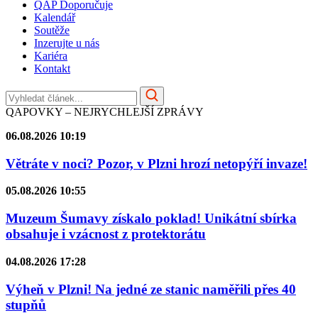
QAP Doporučuje
Kalendář
Soutěže
Inzerujte u nás
Kariéra
Kontakt
QAPOVKY – NEJRYCHLEJŠÍ ZPRÁVY
06.08.2026 10:19
Větráte v noci? Pozor, v Plzni hrozí netopýří invaze!
05.08.2026 10:55
Muzeum Šumavy získalo poklad! Unikátní sbírka
obsahuje i vzácnost z protektorátu
04.08.2026 17:28
Výheň v Plzni! Na jedné ze stanic naměřili přes 40
stupňů