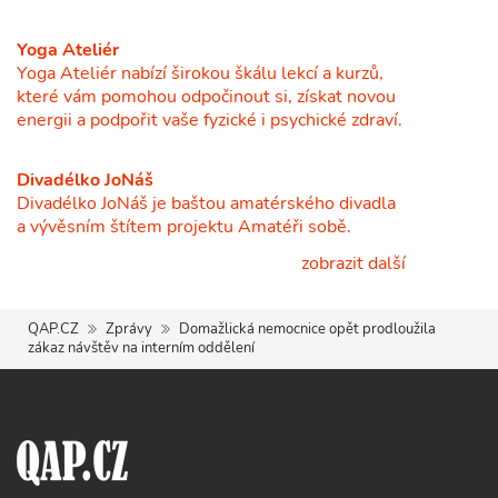
Yoga Ateliér
Yoga Ateliér nabízí širokou škálu lekcí a kurzů,
které vám pomohou odpočinout si, získat novou
energii a podpořit vaše fyzické i psychické zdraví.
Divadélko JoNáš
Divadélko JoNáš je baštou amatérského divadla
a vývěsním štítem projektu Amatéři sobě.
zobrazit další
QAP.CZ
Zprávy
Domažlická nemocnice opět prodloužila
zákaz návštěv na interním oddělení