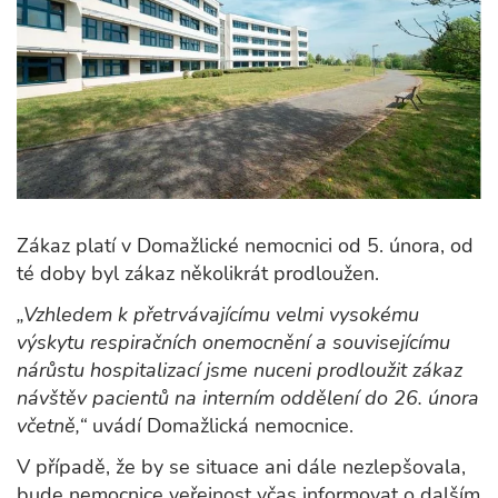
Zákaz platí v Domažlické nemocnici od 5. února, od
té doby byl zákaz několikrát prodloužen.
„Vzhledem k přetrvávajícímu velmi vysokému
výskytu respiračních onemocnění a souvisejícímu
nárůstu hospitalizací jsme nuceni prodloužit zákaz
návštěv pacientů na interním oddělení do 26. února
včetně,“
uvádí Domažlická nemocnice.
V případě, že by se situace ani dále nezlepšovala,
bude nemocnice veřejnost včas informovat o dalším