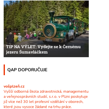
TIP NA VÝLET: Vydejte se k Černému
jezeru Šumavláčkem
QAP DOPORUČUJE
vošplzeň.cz
Vyšší odborná škola zdravotnická, managementu
a veřejnosprávních studií, s.r.o. v Plzni poskytuje
již více než 30 let profesní vzdělání v oborech,
které jsou vysoce žádané na trhu práce.