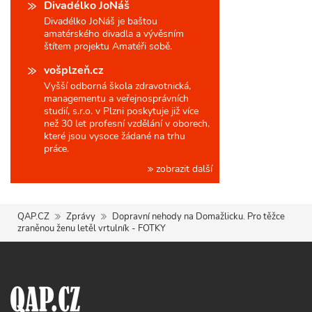
Divadélko JoNáš
Divadélko JoNáš je baštou
amatérského divadla a vývěsním
štítem projektu Amatéři sobě.
vošplzeň.cz
Vyšší odborná škola zdravotnická,
managementu a veřejnosprávních
studií, s.r.o. v Plzni poskytuje již více
než 30 let profesní vzdělání v oborech,
které jsou vysoce žádané na trhu
práce.
zobrazit další
QAP.CZ
Zprávy
Dopravní nehody na Domažlicku. Pro těžce
zraněnou ženu letěl vrtulník - FOTKY