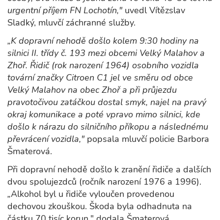
urgentní příjem FN Lochotín,"
uvedl Vítězslav
Sladký, mluvčí záchranné služby.
„K dopravní nehodě došlo kolem 9:30 hodiny na
silnici II. třídy č. 193 mezi obcemi Velký Malahov a
Zhoř. Řidič (rok narození 1964) osobního vozidla
tovární značky Citroen C1 jel ve směru od obce
Velký Malahov na obec Zhoř a při průjezdu
pravotočivou zatáčkou dostal smyk, najel na pravý
okraj komunikace a poté vpravo mimo silnici, kde
došlo k nárazu do silničního příkopu a následnému
převrácení vozidla,"
popsala mluvčí policie Barbora
Šmaterová.
Při dopravní nehodě došlo k zranění řidiče a dalších
dvou spolujezdců (ročník narození 1976 a 1996).
„
Alkohol byl u řidiče vyloučen provedenou
dechovou zkouškou. Škoda byla odhadnuta na
částku 70 tisíc korun," dodala Šmaterová.