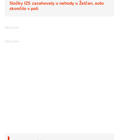
Složky IZS zasahovaly u nehody u Želčan, auto
skončilo v poli