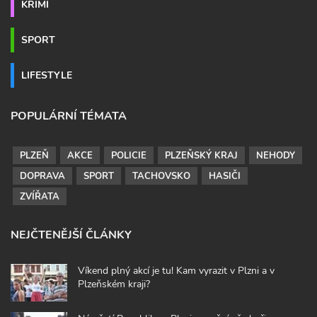
KRIMI
SPORT
LIFESTYLE
POPULÁRNÍ TÉMATA
PLZEŇ
AKCE
POLICIE
PLZEŇSKÝ KRAJ
NEHODY
DOPRAVA
SPORT
TACHOVSKO
HASIČI
ZVÍŘATA
NEJČTENĚJŠÍ ČLÁNKY
Víkend plný akcí je tu! Kam vyrazit v Plzni a v
Plzeňském kraji?