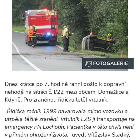
Dnes krátce po 7. hodině ranní došlo k dopravní
nehodě na silnici č. I/22 mezi obcemi Domažlice a
Kdyně. Pro zraněnou řidičku letěl vrtulník.
„Řidička ročník 1999 havarovala mimo vozovku a
utrpěla těžké zranění. Vrtulník LZS ji transportuje na
emergency FN Lochotín. Pacientka v této chvíli není
v přímém ohrožení života,“
uvedl Vítězslav Sladký,