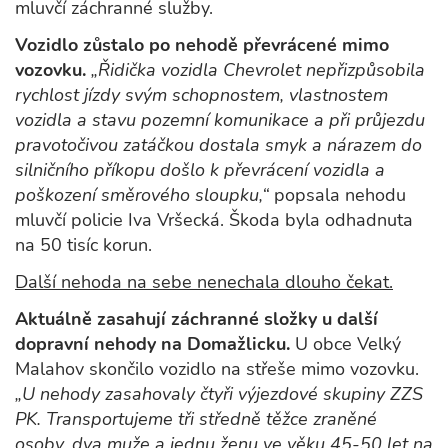
mluvčí záchranné služby.
Vozidlo zůstalo po nehodě převrácené mimo
vozovku.
„Řidička vozidla Chevrolet nepřizpůsobila
rychlost jízdy svým schopnostem, vlastnostem
vozidla a stavu pozemní komunikace a při průjezdu
pravotočivou zatáčkou dostala smyk a nárazem do
silničního příkopu došlo k převrácení vozidla a
poškození směrového sloupku,“
popsala nehodu
mluvčí policie Iva Vršecká. Škoda byla odhadnuta
na 50 tisíc korun.
Další nehoda na sebe nenechala dlouho čekat.
Aktuálně zasahují záchranné složky u další
dopravní nehody na Domažlicku.
U obce Velký
Malahov skončilo vozidlo na střeše mimo vozovku.
„U nehody zasahovaly čtyři výjezdové skupiny ZZS
PK. Transportujeme tři středně těžce zraněné
osoby, dva muže a jednu ženu ve věku 45-50 let na