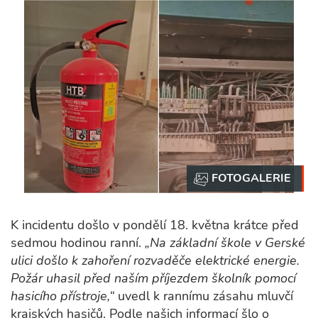
K incidentu došlo v pondělí 18. května krátce před
sedmou hodinou ranní.
„Na základní škole v Gerské
ulici došlo k zahoření rozvaděče elektrické energie.
Požár uhasil před naším příjezdem školník pomocí
hasicího přístroje,“
uvedl k rannímu zásahu mluvčí
krajských hasičů. Podle našich informací šlo o