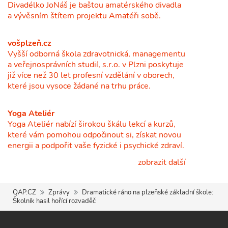
Divadélko JoNáš je baštou amatérského divadla
a vývěsním štítem projektu Amatéři sobě.
vošplzeň.cz
Vyšší odborná škola zdravotnická, managementu
a veřejnosprávních studií, s.r.o. v Plzni poskytuje
již více než 30 let profesní vzdělání v oborech,
které jsou vysoce žádané na trhu práce.
Yoga Ateliér
Yoga Ateliér nabízí širokou škálu lekcí a kurzů,
které vám pomohou odpočinout si, získat novou
energii a podpořit vaše fyzické i psychické zdraví.
zobrazit další
QAP.CZ
Zprávy
Dramatické ráno na plzeňské základní škole:
Školník hasil hořící rozvaděč