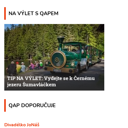
NA VÝLET S QAPEM
TIP NA VÝLET: Vydejte se k Černému
jezeru Šumavláčkem
QAP DOPORUČUJE
Divadélko JoNáš