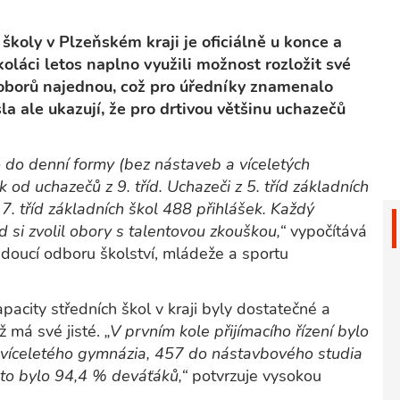
 školy v Plzeňském kraji je oficiálně u konce a
koláci letos naplno využili možnost rozložit své
e oborů najednou, což pro úředníky znamenalo
sla ale ukazují, že pro drtivou většinu uchazečů
o do denní formy (bez nástaveb a víceletých
od uchazečů z 9. tříd. Uchazeči z 5. tříd základních
7. tříd základních škol 488 přihlášek. Každý
 si zvolil obory s talentovou zkouškou,“
vypočítává
vedoucí odboru školství, mládeže a sportu
pacity středních škol v kraji byly dostatečné a
ž má své jisté.
„V prvním kole přijímacího řízení bylo
 víceletého gymnázia, 457 do nástavbového studia
ato bylo 94,4 % deváťáků,“
potvrzuje vysokou