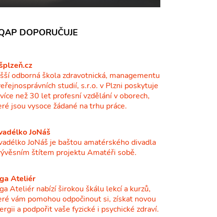
QAP DOPORUČUJE
šplzeň.cz
šší odborná škola zdravotnická, managementu
veřejnosprávních studií, s.r.o. v Plzni poskytuje
ž více než 30 let profesní vzdělání v oborech,
eré jsou vysoce žádané na trhu práce.
vadélko JoNáš
vadélko JoNáš je baštou amatérského divadla
vývěsním štítem projektu Amatéři sobě.
ga Ateliér
ga Ateliér nabízí širokou škálu lekcí a kurzů,
eré vám pomohou odpočinout si, získat novou
ergii a podpořit vaše fyzické i psychické zdraví.