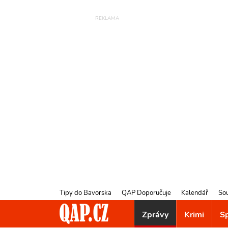
Tipy do Bavorska
QAP Doporučuje
Kalendář
So
Zprávy
Krimi
S