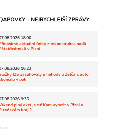
QAPOVKY – NEJRYCHLEJŠÍ ZPRÁVY
07.08.2026 18:00
Přinášíme aktuální fotky z rekonstrukce sadů
Pětatřicátníků v Plzni
07.08.2026 16:23
Složky IZS zasahovaly u nehody u Želčan, auto
skončilo v poli
07.08.2026 9:35
Víkend plný akcí je tu! Kam vyrazit v Plzni a
Plzeňském kraji?