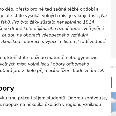
o dětí, přesto pro ně teď začíná těžké období a
e ale stále vysoká, volných míst je v kraji dost.
„Na
áťáků. Pro tyto žáky zůstalo nenaplněno 1814
šené druhé kolo přijímacího řízení bude zveřejněné
ta budou na oborech všeobecného vzdělání
í zkouškou i oborech s výučním listem,“
radí vedoucí
ti, kteří stále touží po maturitě nebo gymnáziu:
volných míst, volné jsou i obory odborného
borů pro 2. kolo přijímacího řízení bude znám 19.
bory
vku trhu práce i zájem studentů. Dobrou zprávou je,
u, naopak na několika školách v regionu vzniknou