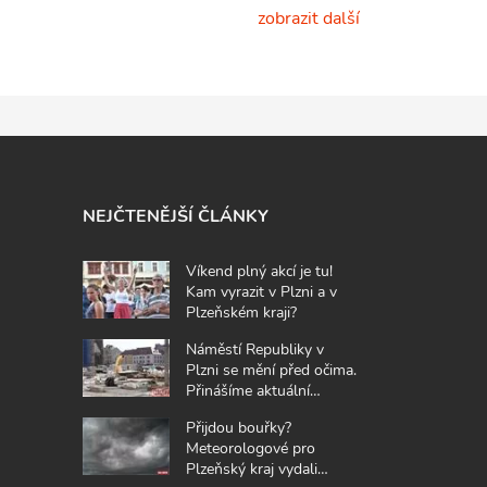
zobrazit další
NEJČTENĚJŠÍ ČLÁNKY
Víkend plný akcí je tu!
Kam vyrazit v Plzni a v
Plzeňském kraji?
Náměstí Republiky v
Plzni se mění před očima.
Přinášíme aktuální
fotografie z místa
Přijdou bouřky?
Meteorologové pro
Plzeňský kraj vydali