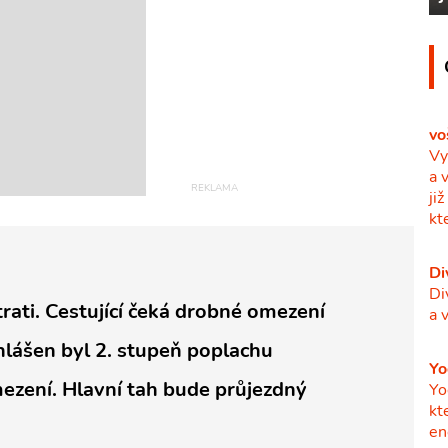
vo
Vy
a 
ji
kt
Di
Di
ati. Cestující čeká drobné omezení
a 
hlášen byl 2. stupeň poplachu
Yo
ezení. Hlavní tah bude průjezdný
Yo
kt
en