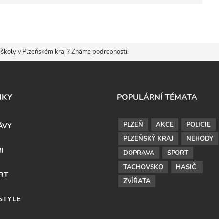
í školy v Plzeňském kraji? Známe podrobnosti!
IKY
POPULÁRNÍ TÉMATA
PLZEŇ
AKCE
POLICIE
ÁVY
PLZEŇSKÝ KRAJ
NEHODY
MI
DOPRAVA
SPORT
TACHOVSKO
HASIČI
RT
ZVÍŘATA
ESTYLE