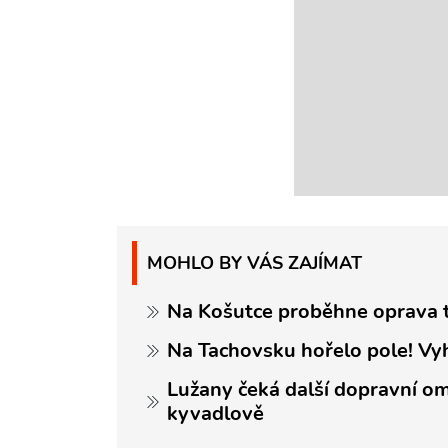
MOHLO BY VÁS ZAJÍMAT
Na Košutce proběhne oprava tr
Na Tachovsku hořelo pole! Vy
Lužany čeká další dopravní om
kyvadlově