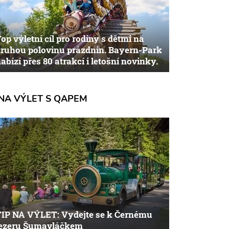
op výletní cíl pro rodiny s dětmi na
ruhou polovinu prázdnin. Bayern-Park
abízí přes 80 atrakcí i letošní novinky.
NA VÝLET S QAPEM
TIP NA VÝLET: Vydejte se k Černému
jezeru Šumavláčkem