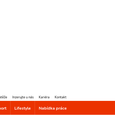
utěže
Inzerujte u nás
Kariéra
Kontakt
port
Lifestyle
Nabídka práce