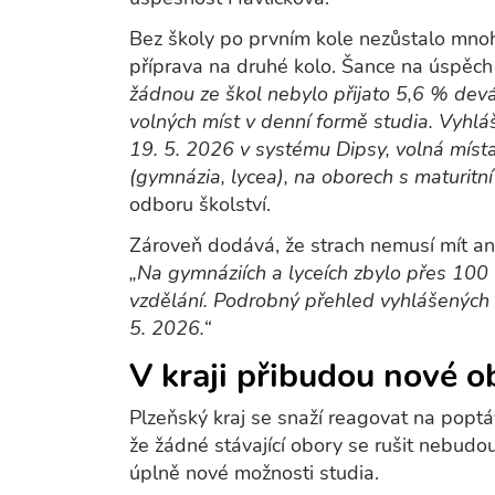
Bez školy po prvním kole nezůstalo mnoh
příprava na druhé kolo. Šance na úspěch j
žádnou ze škol nebylo přijato 5,6 % dev
volných míst v denní formě studia. Vyhlá
19. 5. 2026 v systému Dipsy, volná mís
(gymnázia, lycea), na oborech s maturitn
odboru školství.
Zároveň dodává, že strach nemusí mít ani 
„Na gymnáziích a lyceích zbylo přes 100 
vzdělání. Podrobný přehled vyhlášených o
5. 2026.“
V kraji přibudou nové o
Plzeňský kraj se snaží reagovat na poptá
že žádné stávající obory se rušit nebudo
úplně nové možnosti studia.