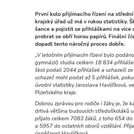
První kolo přijímacího řízení na střední
krajský úřad už má v rukou statistiky. Š
šance a pojistit se přihláškami na víc
probrat se obří horou papírů. Finální čí
dopadl tento náročný proces dobře.
„V letošním přijímacím řízení bylo podán
gymnázií) studia celkem 18 834 přihlášek 
škol podali 2044 přihlášek a uchazeči ze 
uchazeč mohl podat až 5 přihlášek, pokud
úvodní statistiky Jaroslava Havlíčková, 
Plzeňského kraje.
Dobrou zprávou pro rodiče i žáky je, že ka
drtivá většina budoucích středoškoláků u
přijato celkem 7083 žáků, z toho 654 do
a 5957 do ostatních oborů vzdělání. Přij
úspěšnost Havlíčková.