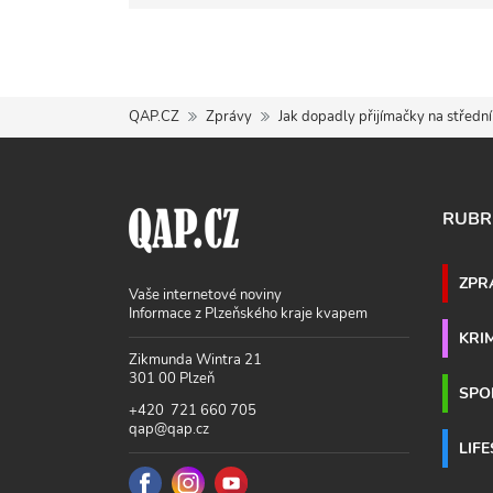
QAP.CZ
Zprávy
Jak dopadly přijímačky na středn
RUBR
ZPR
Vaše internetové noviny
Informace z Plzeňského kraje kvapem
KRI
Zikmunda Wintra 21
301 00 Plzeň
SPO
+420 721 660 705
qap@qap.cz
LIF