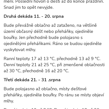
mění. Poslední hovoří o dešti až do konce prázdnin.
Snad jim to opět nevyjde.
Druhá dekáda 11. - 20. srpna
Bude převážně oblačno až zataženo, na většině
území občasný déšť nebo přeháňky, ojediněle
bouřky. Jen přechodně bude polojasno s
ojedinělými přeháňkami. Ráno se budou ojediněle
vyskytovat mlhy.
Ranní teploty 17 až 13 °C, přechodně 13 až 9 °C.
Denní teploty 21 až 25 °C, při zmenšené oblačnosti
až 30 °C, přechodně 16 až 20 °C.
Třetí dekáda 21. - 31 .srpna
Bude polojasno až oblačno, místy dešťové
přeháňky, ojediněle bouřky. Po ránu se místy objeví
mlhy.