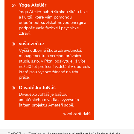
Yoga Ateliér
Yoga Ateliér nabízí širokou škálu lekcí
a kurzů, které vám pomohou
odpočinout si, získat novou energii a
podpořit vaše fyzické i psychické
zdraví.
vošplzeň.cz
Vyšší odborná škola zdravotnická,
managementu a veřejnosprávních
studií, s.r.o. v Plzni poskytuje již více
než 30 let profesní vzdělání v oborech,
které jsou vysoce žádané na trhu
práce.
Divadélko JoNáš
Divadélko JoNáš je baštou
amatérského divadla a vývěsním
štítem projektu Amatéři sobě.
zobrazit další