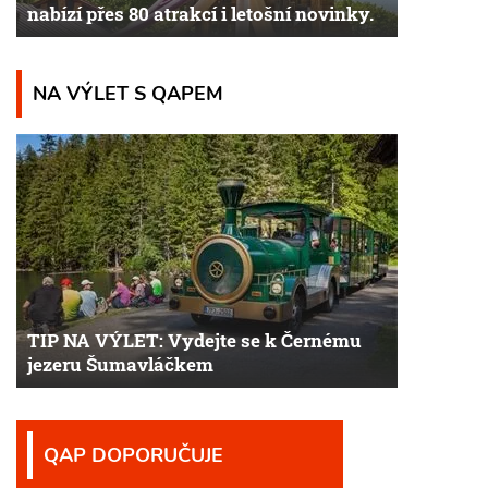
nabízí přes 80 atrakcí i letošní novinky.
NA VÝLET S QAPEM
TIP NA VÝLET: Vydejte se k Černému
jezeru Šumavláčkem
QAP DOPORUČUJE