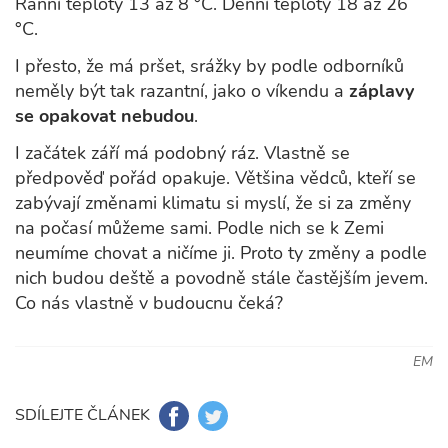
Ranní teploty 13 až 8 °C. Denní teploty 18 až 26
°C.
I přesto, že má pršet, srážky by podle odborníků
neměly být tak razantní, jako o víkendu a
záplavy
se opakovat nebudou
.
I začátek září má podobný ráz. Vlastně se
předpověď pořád opakuje. Většina vědců, kteří se
zabývají změnami klimatu si myslí, že si za změny
na počasí můžeme sami. Podle nich se k Zemi
neumíme chovat a ničíme ji. Proto ty změny a podle
nich budou deště a povodně stále častějším jevem.
Co nás vlastně v budoucnu čeká?
EM
SDÍLEJTE ČLÁNEK