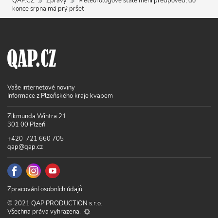
QAP.CZ
Zprávy
Meteorologové stále mění předpověď, do
konce srpna má prý pršet
Vaše internetové noviny
Informace z Plzeňského kraje kvapem
Zikmunda Wintra 21
301 00 Plzeň
+420 721 660 705
qap@qap.cz
Zpracování osobních údajů
© 2021 QAP PRODUCTION s.r.o.
Všechna práva vyhrazena.