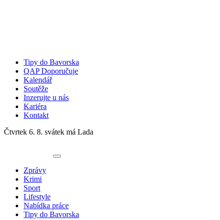
Tipy do Bavorska
QAP Doporučuje
Kalendář
Soutěže
Inzerujte u nás
Kariéra
Kontakt
Čtvrtek 6. 8.
svátek má Lada
Zprávy
Krimi
Sport
Lifestyle
Nabídka práce
Tipy do Bavorska