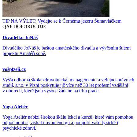
TIP NA VÝLET: Vydejte se k Černému jezeru Šumavláčkem
QAP DOPORUČUJE
Divadélko JoNáš
Divadélko JoNáš je baštou amatérského divadla a vývěsním štítem
projektu Amatéři sobě.
vošplzeň.cz
Vyšší odborná škola zdravotnická, managementu a veřejnosprávních
studií, s.r.o. v Plzni poskytuje již více než 30 let profesní vzdělání
v oborech, které jsou vysoce žádané na trhu práce.
Yoga Ateliér
Yoga Ateliér nabízí širokou škálu lekcí a kurzů, které vám pomohou
odpočinout si, získat novou energii a podpořit vaše fyzické i
psychické zdraví.