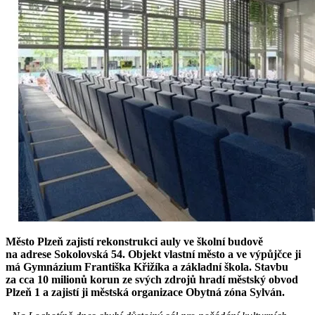
Město Plzeň zajistí rekonstrukci auly ve školní budově
na adrese Sokolovská 54. Objekt vlastní město a ve výpůjčce ji
má Gymnázium Františka Křižíka a základní škola. Stavbu
za cca 10 milionů korun ze svých zdrojů hradí městský obvod
Plzeň 1 a zajistí ji městská organizace Obytná zóna Sylván.