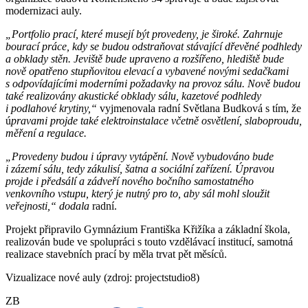
modernizaci auly.
„Portfolio prací, které musejí být provedeny, je široké. Zahrnuje
bourací práce, kdy se budou odstraňovat stávající dřevěné podhledy
a obklady stěn. Jeviště bude upraveno a rozšířeno, hlediště bude
nově opatřeno stupňovitou elevací a vybavené novými sedačkami
s odpovídajícími moderními požadavky na provoz sálu. Nově budou
také realizovány akustické obklady sálu, kazetové podhledy
i podlahové krytiny,“
vyjmenovala radní Světlana Budková s tím, že
ú
pravami projde také elektroinstalace včetně osvětlení, slaboproudu,
měření a regulace.
„Provedeny budou i úpravy vytápění. Nově vybudováno bude
i zázemí sálu, tedy zákulisí, šatna a sociální zařízení. Úpravou
projde i předsálí a zádveří nového bočního samostatného
venkovního vstupu, který je nutný pro to, aby sál mohl sloužit
veřejnosti,“ dodala
radní.
Projekt připravilo Gymnázium Františka Křižíka a základní škola,
realizován bude ve spolupráci s touto vzdělávací institucí, samotná
realizace stavebních prací by měla trvat pět měsíců.
Vizualizace nové auly (zdroj: projectstudio8)
ZB