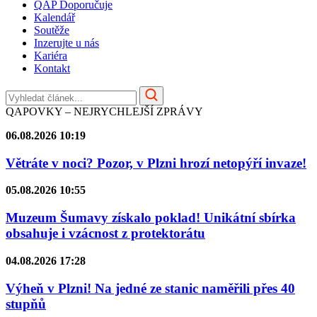
QAP Doporučuje
Kalendář
Soutěže
Inzerujte u nás
Kariéra
Kontakt
QAPOVKY – NEJRYCHLEJŠÍ ZPRÁVY
06.08.2026 10:19
Větráte v noci? Pozor, v Plzni hrozí netopýří invaze!
05.08.2026 10:55
Muzeum Šumavy získalo poklad! Unikátní sbírka
obsahuje i vzácnost z protektorátu
04.08.2026 17:28
Výheň v Plzni! Na jedné ze stanic naměřili přes 40
stupňů