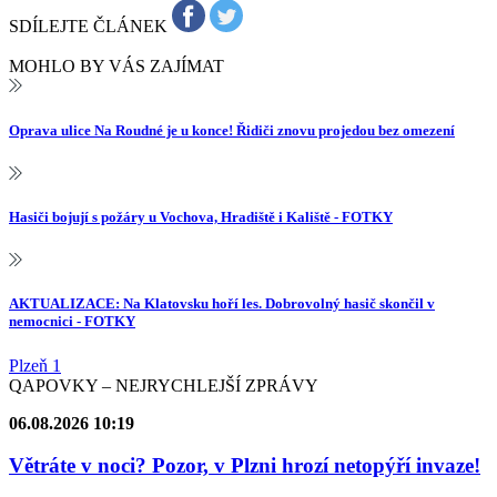
SDÍLEJTE ČLÁNEK
MOHLO BY VÁS ZAJÍMAT
Oprava ulice Na Roudné je u konce! Řidiči znovu projedou bez omezení
Hasiči bojují s požáry u Vochova, Hradiště i Kaliště - FOTKY
AKTUALIZACE: Na Klatovsku hoří les. Dobrovolný hasič skončil v
nemocnici - FOTKY
Plzeň 1
QAPOVKY – NEJRYCHLEJŠÍ ZPRÁVY
06.08.2026 10:19
Větráte v noci? Pozor, v Plzni hrozí netopýří invaze!