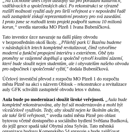
„Na Lochotíně dnes chybí důstojný sál pro pořádání kulturních,
vzdělávacích a společenských akcí. Po rekonstrukci se výrazně
rozšíří možnosti využití auly pro širší veřejnost a v neposlední řadě
naši zastupitelé získají reprezentativní prostory pro svá zasedání.
I proto jsme se rozhodli tento projekt podpořit sumou 10 milionů
korun,“
uvedla starostka MO Plzeň 1 Ivana Bubeníčková.
Tato investice úzce navazuje na další plány obvodu
v bezprostředním okolí školy
. „Přilehlý park U Bazénu budeme
v následujících letech kompletně revitalizovat, čímž vytvoříme
moderní a funkční propojení interiéru s exteriérem. Obě tyto
proměny se vzájemně doplňují a společně vytvoří kvalitní zázemí,
které bude sloužit nejen studentům, ale i obyvatelům našeho obvodu
pro odpočinek i společenské vyžití,"
dodala Bubeníčková.
Účelový investiční převod z rozpočtu MO Plzeň 1 do rozpočtu
města Plzně na akci s názvem Oblouk – rekonstrukce a revitalizace
auly GFK schválili zastupitelé obvodu letos v dubnu.
Aula bude po modernizaci sloužit široké veřejnosti.
„Aula bude
kompletně rekonstruována, aby byl sál modernizován a mohl být
víceúčelově využíván. Tedy, aby sloužil nejen ke školním akcím,
ale také širší veřejnosti,“
uvedla radní města Plzně pro oblast
bytovou včetně dostupného a sociálního bydlení Světlana Budková,
do jejíž gesce spadá také Obytná zóna Sylván. Tato městská
organizace budovu Komenského 54 spravuje a bude zajišťovat