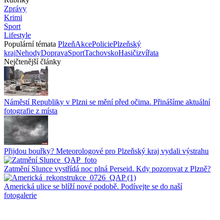
Zprávy
Krimi
Sport
Lifestyle
Populární témata
Plzeň
Akce
Policie
Plzeňský
kraj
Nehody
Doprava
Sport
Tachovsko
Hasiči
zvířata
Nejčtenější články
Náměstí Republiky v Plzni se mění před očima. Přinášíme aktuální
fotografie z místa
Přijdou bouřky? Meteorologové pro Plzeňský kraj vydali výstrahu
Zatmění Slunce vystřídá noc plná Perseid. Kdy pozorovat z Plzně?
Americká ulice se blíží nové podobě. Podívejte se do naší
fotogalerie