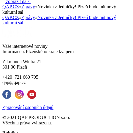
zobrazit další
QAP.CZ
Zprávy
Novinka z Jedničky! Plzeň bude mít nový
kulturní sál
QAP.CZ
Zprávy
Novinka z Jedničky! Plzeň bude mít nový
kulturní sál
Vaše internetové noviny
Informace z Plzeňského kraje kvapem
Zikmunda Wintra 21
301 00 Plzeň
+420 721 660 705
qap@qap.cz
Zpracování osobních údajů
© 2021 QAP PRODUCTION s.r.o.
Všechna práva vyhrazena.
Rubriky