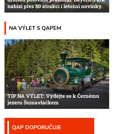
nabízí přes 80 atrakcí i letošní novinky.
NA VÝLET S QAPEM
TIP NA VÝLET: Vydejte se k Černému
jezeru Šumavláčkem
QAP DOPORUČUJE