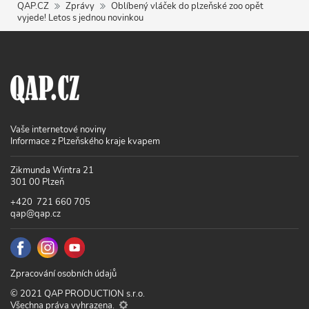
QAP.CZ
Zprávy
Oblíbený vláček do plzeňské zoo opět
vyjede! Letos s jednou novinkou
Vaše internetové noviny
Informace z Plzeňského kraje kvapem
Zikmunda Wintra 21
301 00 Plzeň
+420 721 660 705
qap@qap.cz
Zpracování osobních údajů
© 2021 QAP PRODUCTION s.r.o.
Všechna práva vyhrazena.