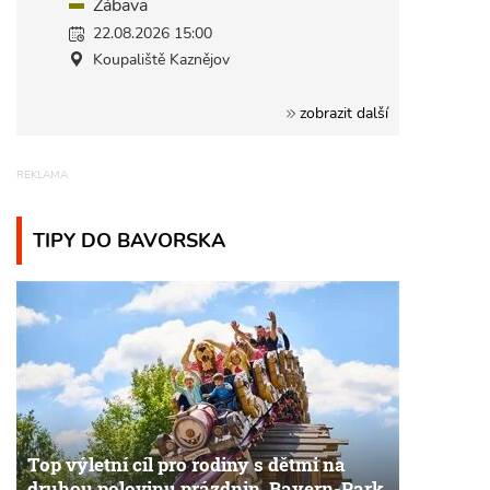
Zábava
22.08.2026 15:00
Koupaliště Kaznějov
zobrazit další
TIPY DO BAVORSKA
Top výletní cíl pro rodiny s dětmi na
druhou polovinu prázdnin. Bayern-Park