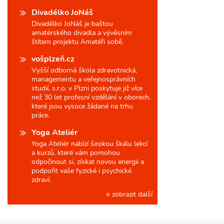
Divadélko JoNáš
Divadélko JoNáš je baštou
amatérského divadla a vývěsním
štítem projektu Amatéři sobě.
vošplzeň.cz
Vyšší odborná škola zdravotnická,
managementu a veřejnosprávních
studií, s.r.o. v Plzni poskytuje již více
než 30 let profesní vzdělání v oborech,
které jsou vysoce žádané na trhu
práce.
Yoga Ateliér
Yoga Ateliér nabízí širokou škálu lekcí
a kurzů, které vám pomohou
odpočinout si, získat novou energii a
podpořit vaše fyzické i psychické
zdraví.
zobrazit další