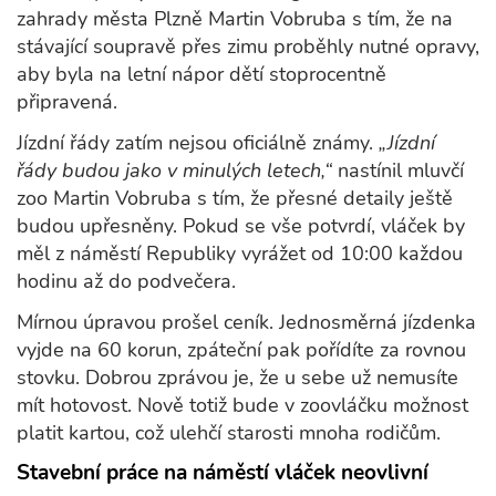
zahrady města Plzně Martin Vobruba s tím, že na
stávající soupravě přes zimu proběhly nutné opravy,
aby byla na letní nápor dětí stoprocentně
připravená.
Jízdní řády zatím nejsou oficiálně známy.
„Jízdní
řády budou jako v minulých letech,“
nastínil mluvčí
zoo Martin Vobruba s tím, že přesné detaily ještě
budou upřesněny. Pokud se vše potvrdí, vláček by
měl z náměstí Republiky vyrážet od 10:00 každou
hodinu až do podvečera.
Mírnou úpravou prošel ceník. Jednosměrná jízdenka
vyjde na 60 korun, zpáteční pak pořídíte za rovnou
stovku. Dobrou zprávou je, že u sebe už nemusíte
mít hotovost. Nově totiž bude v zoovláčku možnost
platit kartou, což ulehčí starosti mnoha rodičům.
Stavební práce na náměstí vláček neovlivní