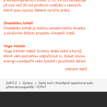
a veřejnosprávních studií, s.r.o. v Plzni poskytuje
již více než 30 let profesní vzdělání v oborech,
které jsou vysoce žádané na trhu práce.
Divadélko JoNáš
Divadélko JoNáš je baštou amatérského divadla
a vývěsním štítem projektu Amatéři sobě.
Yoga Ateliér
Yoga Ateliér nabízí širokou škálu lekcí a kurzů,
které vám pomohou odpočinout si, získat novou
energii a podpořit vaše fyzické i psychické zdraví.
zobrazit další
QAP.CZ
Zprávy
Opilý muž v Kaznějově zaparkoval auto
přímo do koupaliště - FOTKY