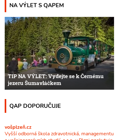
NA VÝLET S QAPEM
TIP NA VÝLET: Vydejte se k Černému
jezeru Šumavláčkem
QAP DOPORUČUJE
vošplzeň.cz
Vyšší odborná škola zdravotnická, managementu