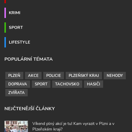
KRIMI
SPORT
LIFESTYLE
POPULÁRNÍ TÉMATA
PLZEŇ
AKCE
POLICIE
PLZEŇSKÝ KRAJ
NEHODY
DOPRAVA
SPORT
TACHOVSKO
HASIČI
ZVÍŘATA
NEJČTENĚJŠÍ ČLÁNKY
Víkend plný akcí je tu! Kam vyrazit v Plzni a v
Plzeňském kraji?