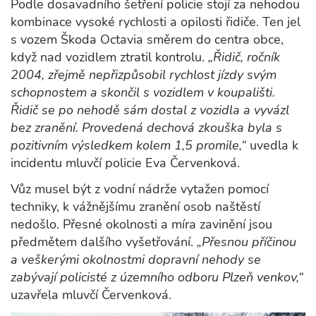
Podle dosavadního šetření policie stojí za nehodou
kombinace vysoké rychlosti a opilosti řidiče. Ten jel
s vozem Škoda Octavia směrem do centra obce,
když nad vozidlem ztratil kontrolu.
„Řidič, ročník
2004, zřejmě nepřizpůsobil rychlost jízdy svým
schopnostem a skončil s vozidlem v koupališti.
Řidič se po nehodě sám dostal z vozidla a vyvázl
bez zranění. Provedená dechová zkouška byla s
pozitivním výsledkem kolem 1,5 promile,“
uvedla k
incidentu mluvčí policie Eva Červenková.
Vůz musel být z vodní nádrže vytažen pomocí
techniky, k vážnějšímu zranění osob naštěstí
nedošlo. Přesné okolnosti a míra zavinění jsou
předmětem dalšího vyšetřování.
„Přesnou příčinou
a veškerými okolnostmi dopravní nehody se
zabývají policisté z územního odboru Plzeň venkov,“
uzavřela mluvčí Červenková.