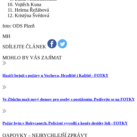
Vojtěch Kuna
Helena Řežábová
Kristýna Švédová
foto: ODS Plzeň
MH
SDÍLEJTE ČLÁNEK
MOHLO BY VÁS ZAJÍMAT
Hasiči bojují s požáry u Vochova, Hradiště i Kaliště - FOTKY
Ve Zbůchu mají nový domov pro osoby s postižením. Podívejte se na FOTKY
Požár bytu v Rokycanech. Policisté vyvedli z kouře desítky lidí - FOTKY
QAPOVKY – NEJRYCHLEJŠÍ ZPRÁVY