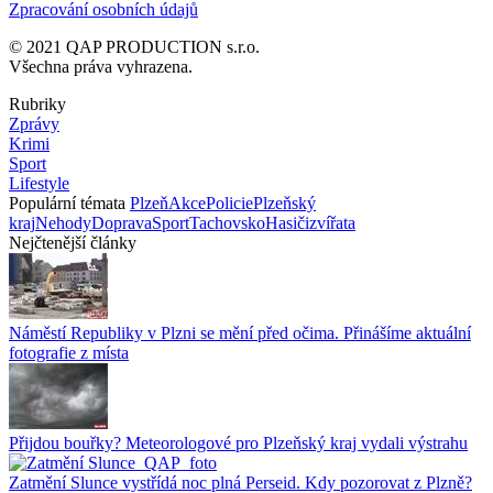
Zpracování osobních údajů
© 2021 QAP PRODUCTION s.r.o.
Všechna práva vyhrazena.
Rubriky
Zprávy
Krimi
Sport
Lifestyle
Populární témata
Plzeň
Akce
Policie
Plzeňský
kraj
Nehody
Doprava
Sport
Tachovsko
Hasiči
zvířata
Nejčtenější články
Náměstí Republiky v Plzni se mění před očima. Přinášíme aktuální
fotografie z místa
Přijdou bouřky? Meteorologové pro Plzeňský kraj vydali výstrahu
Zatmění Slunce vystřídá noc plná Perseid. Kdy pozorovat z Plzně?