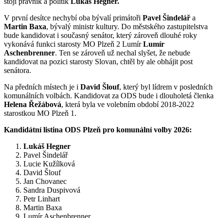
stojí právník a politik
Lukáš Hegner.
V první desítce nechybí oba bývalí primátoři
Pavel Šindelář
a
Martin Baxa
, bývalý ministr kultury. Do městského zastupitelstva
bude kandidovat i současný senátor, který zároveň dlouhé roky
vykonává funkci starosty MO Plzeň 2 Lumír
Lumír
Aschenbrenner
. Ten se zároveň už nechal slyšet, že nebude
kandidovat na pozici starosty Slovan, chtěl by ale obhájit post
senátora.
Na předních místech je i
David Šlouf
, který byl lídrem v posledních
komunálních volbách. Kandidovat za ODS bude i dlouholetá členka
Helena Řežábová
, která byla ve volebním období 2018-2022
starostkou MO Plzeň 1.
Kandidátní listina ODS Plzeň pro komunální volby 2026:
Lukáš Hegner
Pavel Šindelář
Lucie Kužílková
David Šlouf
Jan Chovanec
Sandra Duspivová
Petr Linhart
Martin Baxa
Lumír Aschenbrenner