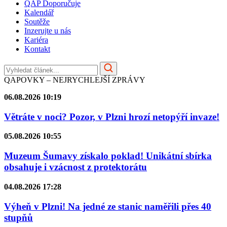
QAP Doporučuje
Kalendář
Soutěže
Inzerujte u nás
Kariéra
Kontakt
QAPOVKY – NEJRYCHLEJŠÍ ZPRÁVY
06.08.2026 10:19
Větráte v noci? Pozor, v Plzni hrozí netopýří invaze!
05.08.2026 10:55
Muzeum Šumavy získalo poklad! Unikátní sbírka
obsahuje i vzácnost z protektorátu
04.08.2026 17:28
Výheň v Plzni! Na jedné ze stanic naměřili přes 40
stupňů