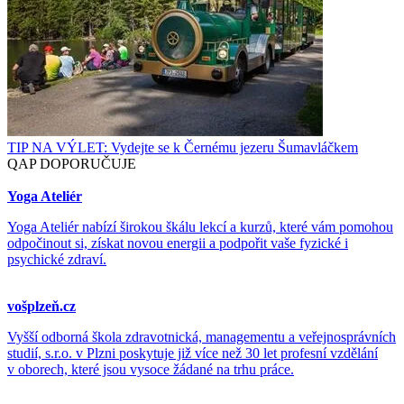
TIP NA VÝLET: Vydejte se k Černému jezeru Šumavláčkem
QAP DOPORUČUJE
Yoga Ateliér
Yoga Ateliér nabízí širokou škálu lekcí a kurzů, které vám pomohou
odpočinout si, získat novou energii a podpořit vaše fyzické i
psychické zdraví.
vošplzeň.cz
Vyšší odborná škola zdravotnická, managementu a veřejnosprávních
studií, s.r.o. v Plzni poskytuje již více než 30 let profesní vzdělání
v oborech, které jsou vysoce žádané na trhu práce.