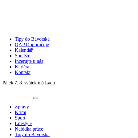
Tipy do Bavorska
QAP Doporučuje
Kalendář
Soutěže
Inzerujte u nás
Kariéra
Kontakt
Pátek 7. 8.
svátek má Lada
Zprávy
Krimi
Sport
Lifestyle
Nabídka práce
Tipy do Bavorska