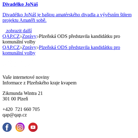
Divadélko JoNáš
Divadélko JoNáš je baštou amatérského divadla a vývěsním štítem
projektu Amatéři sobě.
zobrazit další
QAP.CZ
Zprávy
Plzeňská ODS představila kandidátku pro
komunální volby
QAP.CZ
Zprávy
Plzeňská ODS představila kandidátku pro
komunální volby
Vaše internetové noviny
Informace z Plzeňského kraje kvapem
Zikmunda Wintra 21
301 00 Plzeň
+420 721 660 705
qap@qap.cz