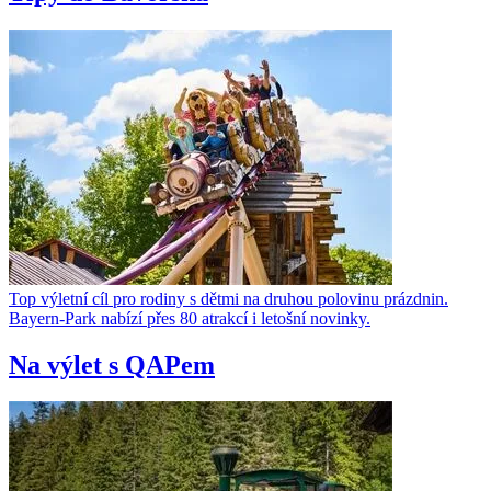
Top výletní cíl pro rodiny s dětmi na druhou polovinu prázdnin.
Bayern-Park nabízí přes 80 atrakcí i letošní novinky.
Na výlet s QAPem