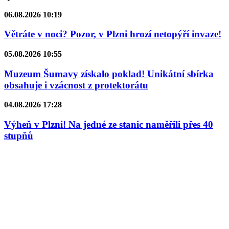
06.08.2026 10:19
Větráte v noci? Pozor, v Plzni hrozí netopýří invaze!
05.08.2026 10:55
Muzeum Šumavy získalo poklad! Unikátní sbírka
obsahuje i vzácnost z protektorátu
04.08.2026 17:28
Výheň v Plzni! Na jedné ze stanic naměřili přes 40
stupňů