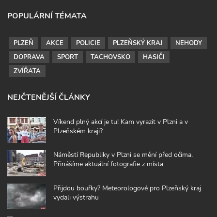
POPULÁRNÍ TÉMATA
PLZEŇ
AKCE
POLICIE
PLZEŇSKÝ KRAJ
NEHODY
DOPRAVA
SPORT
TACHOVSKO
HASIČI
ZVÍŘATA
NEJČTENĚJŠÍ ČLÁNKY
Víkend plný akcí je tu! Kam vyrazit v Plzni a v
Plzeňském kraji?
Náměstí Republiky v Plzni se mění před očima.
Přinášíme aktuální fotografie z místa
Přijdou bouřky? Meteorologové pro Plzeňský kraj
vydali výstrahu