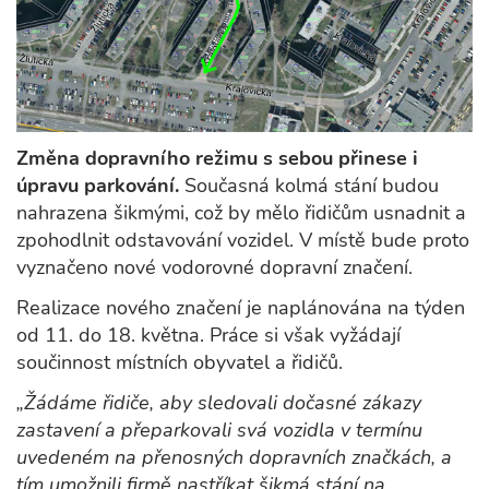
Změna dopravního režimu s sebou přinese i
úpravu parkování.
Současná kolmá stání budou
nahrazena šikmými, což by mělo řidičům usnadnit a
zpohodlnit odstavování vozidel. V místě bude proto
vyznačeno nové vodorovné dopravní značení.
Realizace nového značení je naplánována na týden
od 11. do 18. května. Práce si však vyžádají
součinnost místních obyvatel a řidičů.
„Žádáme řidiče, aby sledovali dočasné zákazy
zastavení a přeparkovali svá vozidla v termínu
uvedeném na přenosných dopravních značkách, a
tím umožnili firmě nastříkat šikmá stání na