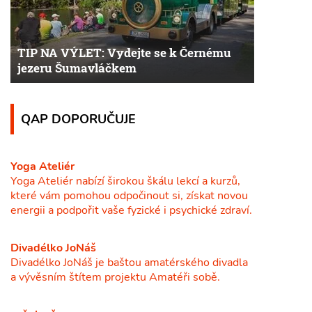
TIP NA VÝLET: Vydejte se k Černému
jezeru Šumavláčkem
QAP DOPORUČUJE
Yoga Ateliér
Yoga Ateliér nabízí širokou škálu lekcí a kurzů,
které vám pomohou odpočinout si, získat novou
energii a podpořit vaše fyzické i psychické zdraví.
Divadélko JoNáš
Divadélko JoNáš je baštou amatérského divadla
a vývěsním štítem projektu Amatéři sobě.