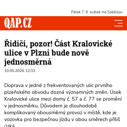
Pátek 7. 8.
svátek má Soběslav
Řidiči, pozor! Část Kralovické
ulice v Plzni bude nově
jednosměrná
10.05.2026 12:33
Doprava v jedné z frekventovaných ulic prvního
plzeňského obvodu dozná významných změn. Úsek
Kralovické ulice mezi domy č. 57 a č. 77 se promění
v jednosměrku. Důvodem je dlouhodobě
komplikovaný obousměrný provoz v místě, kde je
vozovka pro bezpečnou jízdu v obou směrech příliš
úzká.