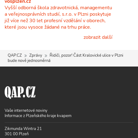
vošplzeň.cz
Vyšší odborná škola zdravotnická, managementu
a veřejnosprávních studií, s.r.o. v Plzni poskytuje
již více než 30 let profesní vzdělání v oborech,
které jsou vysoce žádané na trhu práce.
zobrazit další
QAP.CZ
Zprávy
Řidiči, pozor! Část Kralovické ulice v Plzni
bude nově jednosměrná
Vaše internetové noviny
Informace z Plzeňského kraje kvapem
Zikmunda Wintra 21
301 00 Plzeň