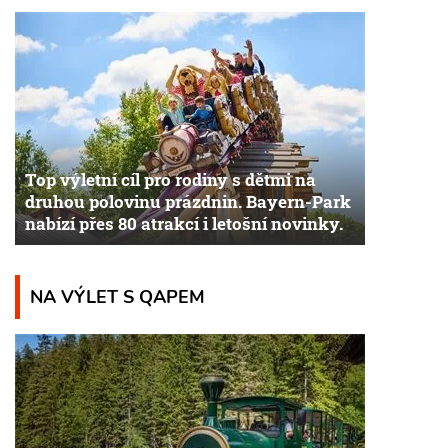
Top výletní cíl pro rodiny s dětmi na
druhou polovinu prázdnin. Bayern-Park
nabízí přes 80 atrakcí i letošní novinky.
NA VÝLET S QAPEM