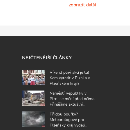
zobrazit další
NEJČTENĚJŠÍ ČLÁNKY
Víkend plný akcí je tu!
Kam vyrazit v Plzni a v
Plzeňském kraji?
Náměstí Republiky v
Plzni se mění před očima.
Přinášíme aktuální
fotografie z místa
Přijdou bouřky?
Meteorologové pro
Plzeňský kraj vydali