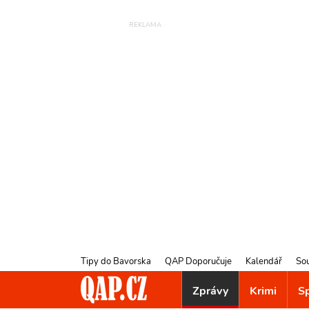
Tipy do Bavorska
QAP Doporučuje
Kalendář
So
Zprávy
Krimi
S