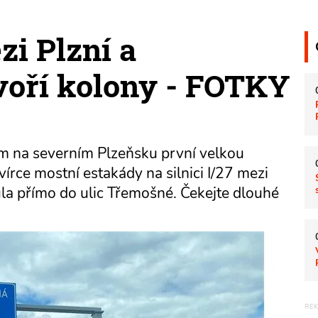
zi Plzní a
voří kolony - FOTKY
ům na severním Plzeňsku první velkou
vírce mostní estakády na silnici I/27 mezi
la přímo do ulic Třemošné. Čekejte dlouhé