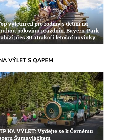
op výletní cíl pro rodiny s dětmi na
ruhou polovinu prázdnin. Bayern-Park
abízí přes 80 atrakcí i letošní novinky.
NA VÝLET S QAPEM
TIP NA VÝLET: Vydejte se k Černému
jezeru Šumavláčkem