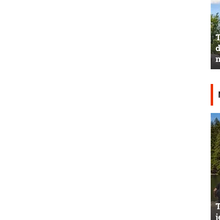
T
d
n