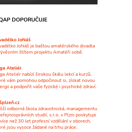
QAP DOPORUČUJE
vadélko JoNáš
vadélko JoNáš je baštou amatérského divadla
vývěsním štítem projektu Amatéři sobě.
ga Ateliér
ga Ateliér nabízí širokou škálu lekcí a kurzů,
eré vám pomohou odpočinout si, získat novou
ergii a podpořit vaše fyzické i psychické zdraví.
šplzeň.cz
šší odborná škola zdravotnická, managementu
veřejnosprávních studií, s.r.o. v Plzni poskytuje
ž více než 30 let profesní vzdělání v oborech,
eré jsou vysoce žádané na trhu práce.