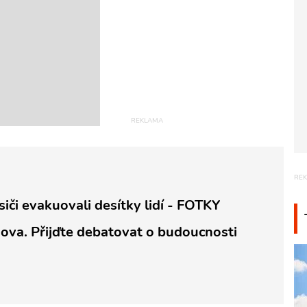
siči evakuovali desítky lidí - FOTKY
šova. Přijďte debatovat o budoucnosti