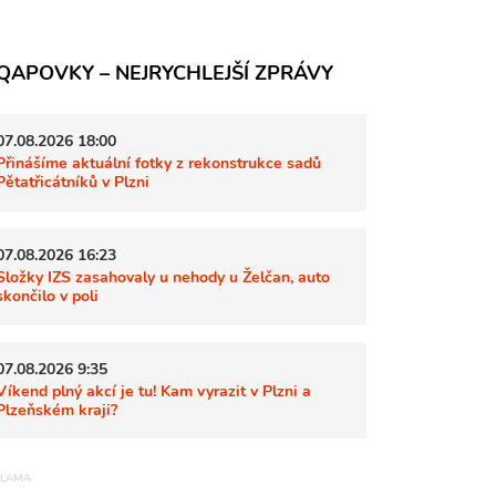
QAPOVKY – NEJRYCHLEJŠÍ ZPRÁVY
07.08.2026 18:00
Přinášíme aktuální fotky z rekonstrukce sadů
Pětatřicátníků v Plzni
07.08.2026 16:23
Složky IZS zasahovaly u nehody u Želčan, auto
skončilo v poli
07.08.2026 9:35
Víkend plný akcí je tu! Kam vyrazit v Plzni a
Plzeňském kraji?