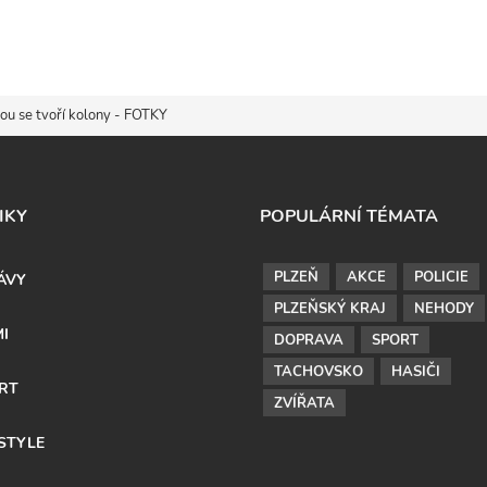
nou se tvoří kolony - FOTKY
IKY
POPULÁRNÍ TÉMATA
PLZEŇ
AKCE
POLICIE
ÁVY
PLZEŇSKÝ KRAJ
NEHODY
MI
DOPRAVA
SPORT
TACHOVSKO
HASIČI
RT
ZVÍŘATA
ESTYLE