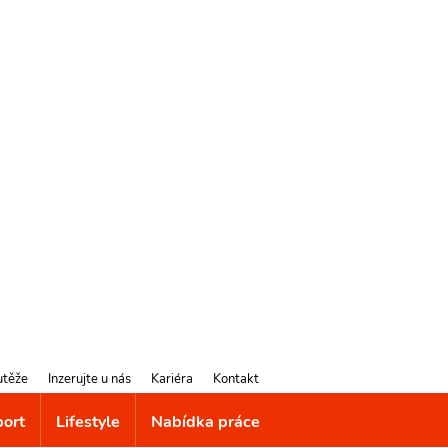
utěže
Inzerujte u nás
Kariéra
Kontakt
port
Lifestyle
Nabídka práce