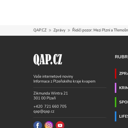
QAP.CZ
Zprávy
Řidiči pozor: Mezi Plzní a Třemoš
RUBR
ZPR
Vaše internetové noviny
Informace z Plzeňského kraje kvapem
KRI
Zikmunda Wintra 21
301 00 Plzeň
SPO
+420 721 660 705
qap@qap.cz
LIF