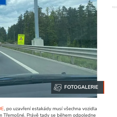
DE
, po uzavření estakády musí všechna vozidla
trem Třemošné. Právě tady se během odpoledne