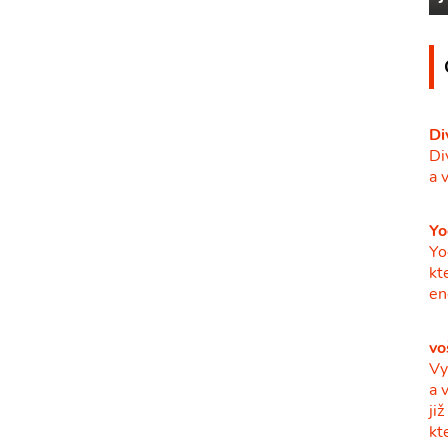
Di
Di
a 
Yo
Yo
kt
en
vo
Vy
a 
ji
kt