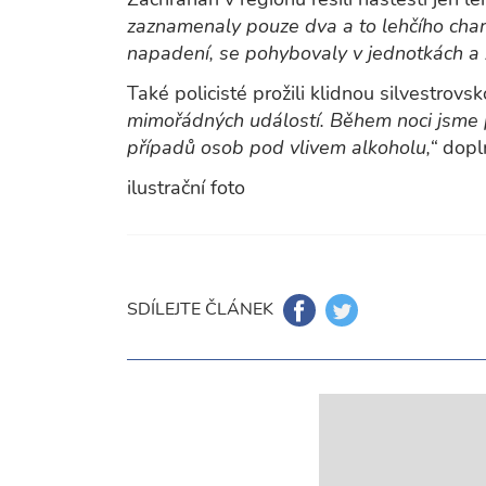
zaznamenaly pouze dva a to lehčího charak
napadení, se pohybovaly v jednotkách a 
Také policisté prožili klidnou silvestrovs
mimořádných událostí. Během noci jsme p
případů osob pod vlivem alkoholu,“
dopl
ilustrační foto
SDÍLEJTE ČLÁNEK