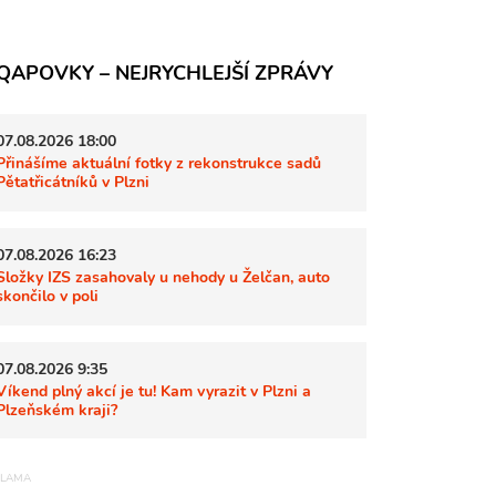
QAPOVKY – NEJRYCHLEJŠÍ ZPRÁVY
07.08.2026 18:00
Přinášíme aktuální fotky z rekonstrukce sadů
Pětatřicátníků v Plzni
07.08.2026 16:23
Složky IZS zasahovaly u nehody u Želčan, auto
skončilo v poli
07.08.2026 9:35
Víkend plný akcí je tu! Kam vyrazit v Plzni a
Plzeňském kraji?