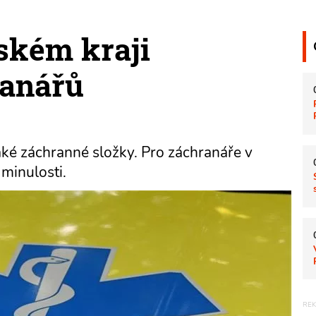
ňském kraji
ranářů
aké záchranné složky. Pro záchranáře v
 minulosti.