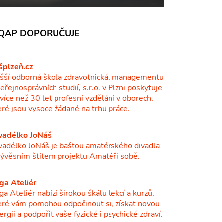
QAP DOPORUČUJE
šplzeň.cz
šší odborná škola zdravotnická, managementu
veřejnosprávních studií, s.r.o. v Plzni poskytuje
ž více než 30 let profesní vzdělání v oborech,
eré jsou vysoce žádané na trhu práce.
vadélko JoNáš
vadélko JoNáš je baštou amatérského divadla
vývěsním štítem projektu Amatéři sobě.
ga Ateliér
ga Ateliér nabízí širokou škálu lekcí a kurzů,
eré vám pomohou odpočinout si, získat novou
ergii a podpořit vaše fyzické i psychické zdraví.