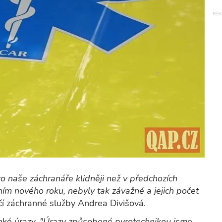
ro naše záchranáře klidněji než v předchozích
áním nového roku, nebyly tak závažné a jejich počet
í záchranné služby Andrea Divišová.
ehké úrazy.
"Úrazy způsobené pyrotechnikou jsme