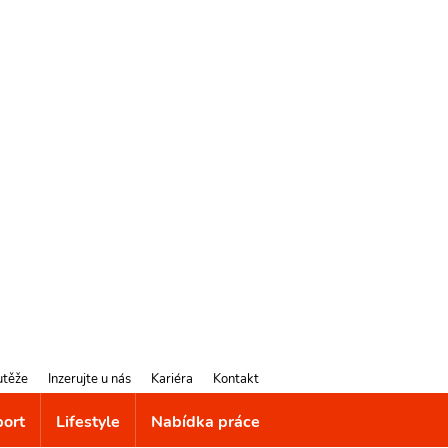
utěže
Inzerujte u nás
Kariéra
Kontakt
port
Lifestyle
Nabídka práce