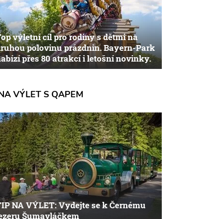
op výletní cíl pro rodiny s dětmi na
ruhou polovinu prázdnin. Bayern-Park
abízí přes 80 atrakcí i letošní novinky.
NA VÝLET S QAPEM
TIP NA VÝLET: Vydejte se k Černému
jezeru Šumavláčkem