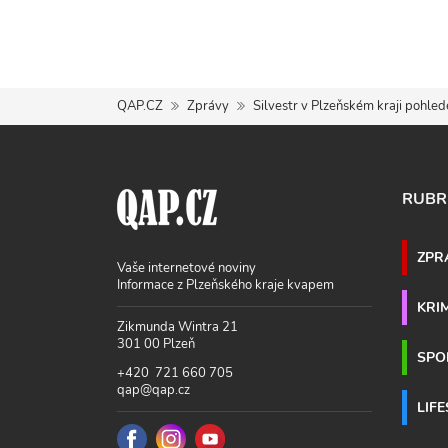
QAP.CZ
Zprávy
Silvestr v Plzeňském kraji pohle
RUBR
ZPR
Vaše internetové noviny
Informace z Plzeňského kraje kvapem
KRI
Zikmunda Wintra 21
301 00 Plzeň
SPO
+420 721 660 705
qap@qap.cz
LIF