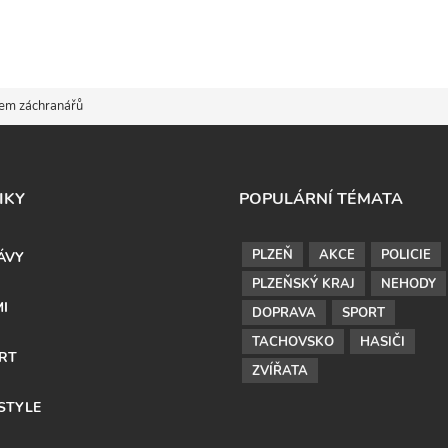
dem záchranářů
IKY
POPULÁRNÍ TÉMATA
PLZEŇ
AKCE
POLICIE
ÁVY
PLZEŇSKÝ KRAJ
NEHODY
MI
DOPRAVA
SPORT
TACHOVSKO
HASIČI
RT
ZVÍŘATA
ESTYLE