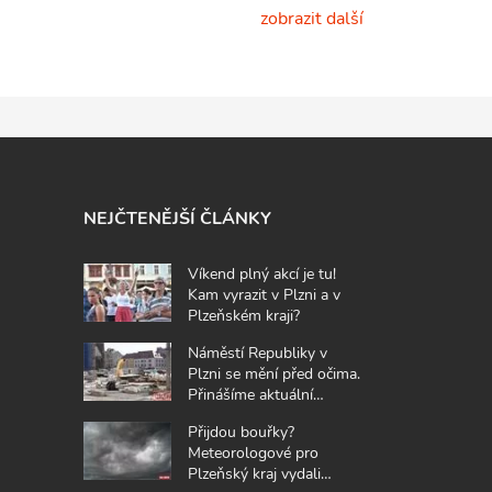
zobrazit další
NEJČTENĚJŠÍ ČLÁNKY
Víkend plný akcí je tu!
Kam vyrazit v Plzni a v
Plzeňském kraji?
Náměstí Republiky v
Plzni se mění před očima.
Přinášíme aktuální
fotografie z místa
Přijdou bouřky?
Meteorologové pro
Plzeňský kraj vydali