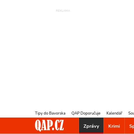
Tipy do Bavorska
QAP Doporučuje
Kalendář
So
Zprávy
Krimi
S