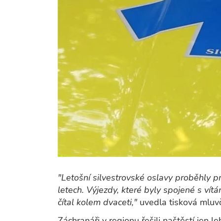
"Letošní silvestrovské oslavy proběhly p
letech. Výjezdy, které byly spojené s vít
čítal kolem dvaceti,"
uvedla tisková mluvč
Záchranáři v regionu řešili naštěstí jen l