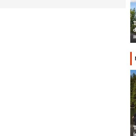
T
d
n