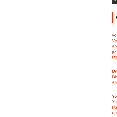
vo
Vy
a 
ji
kt
Di
Di
a 
Yo
Yo
kt
en