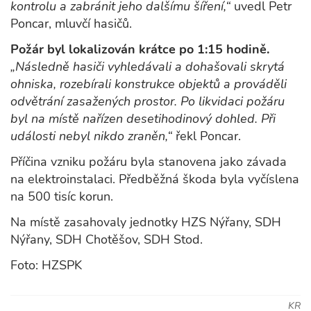
kontrolu a zabránit jeho dalšímu šíření,“
uvedl Petr
Poncar, mluvčí hasičů.
Požár byl lokalizován krátce po 1:15 hodině.
„Následně hasiči vyhledávali a dohašovali skrytá
ohniska, rozebírali konstrukce objektů a prováděli
odvětrání zasažených prostor. Po likvidaci požáru
byl na místě nařízen desetihodinový dohled. Při
události nebyl nikdo zraněn,“
řekl Poncar.
Příčina vzniku požáru byla stanovena jako závada
na elektroinstalaci. Předběžná škoda byla vyčíslena
na 500 tisíc korun.
Na místě zasahovaly jednotky HZS Nýřany, SDH
Nýřany, SDH Chotěšov, SDH Stod.
Foto: HZSPK
KR