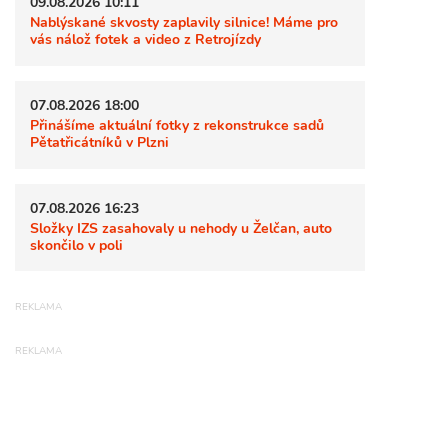
09.08.2026 10:11
Nablýskané skvosty zaplavily silnice! Máme pro
vás nálož fotek a video z Retrojízdy
07.08.2026 18:00
Přinášíme aktuální fotky z rekonstrukce sadů
Pětatřicátníků v Plzni
07.08.2026 16:23
Složky IZS zasahovaly u nehody u Želčan, auto
skončilo v poli