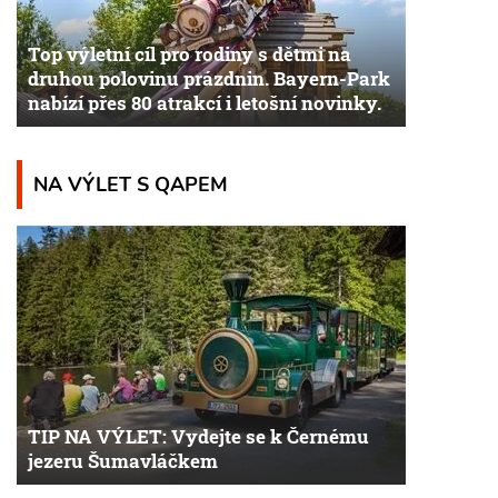
Top výletní cíl pro rodiny s dětmi na
druhou polovinu prázdnin. Bayern-Park
nabízí přes 80 atrakcí i letošní novinky.
NA VÝLET S QAPEM
TIP NA VÝLET: Vydejte se k Černému
jezeru Šumavláčkem