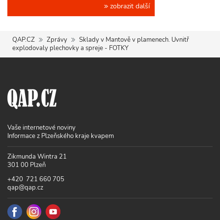
zobrazit další
QAP.CZ
Zprávy
Sklady v Mantově v plamenech. Uvnitř
explodovaly plechovky a spreje - FOTKY
Vaše internetové noviny
Informace z Plzeňského kraje kvapem
Zikmunda Wintra 21
301 00 Plzeň
+420 721 660 705
qap@qap.cz