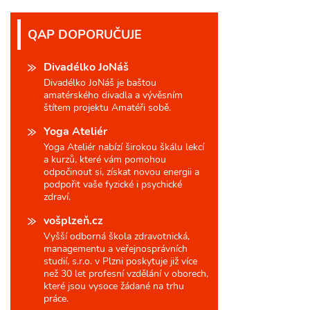
QAP DOPORUČUJE
Divadélko JoNáš
Divadélko JoNáš je baštou
amatérského divadla a vývěsním
štítem projektu Amatéři sobě.
Yoga Ateliér
Yoga Ateliér nabízí širokou škálu lekcí
a kurzů, které vám pomohou
odpočinout si, získat novou energii a
podpořit vaše fyzické i psychické
zdraví.
vošplzeň.cz
Vyšší odborná škola zdravotnická,
managementu a veřejnosprávních
studií, s.r.o. v Plzni poskytuje již více
než 30 let profesní vzdělání v oborech,
které jsou vysoce žádané na trhu
práce.