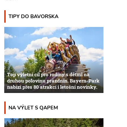
TIPY DO BAVORSKA
Top výletní cíl pro rodiny s dětmi na
druhou polovinu prázdnin. Bayern-Park
nabízí přes 80 atrakcí i letošní novinky.
NA VÝLET S QAPEM