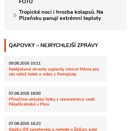
FOTO
Tropické noci i hrozba kolapsů. Na
Plzeňsku panují extrémní teploty
QAPOVKY – NEJRYCHLEJŠÍ ZPRÁVY
09.08.2026 10:11
Nablýskané skvosty zaplavily silnice! Máme pro
vás nálož fotek a video z Retrojízdy
07.08.2026 18:00
Přinášíme aktuální fotky z rekonstrukce sadů
Pětatřicátníků v Plzni
07.08.2026 16:23
Složky IZS zasahovaly u nehody u Želčan, auto