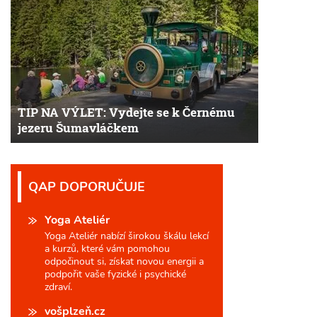
TIP NA VÝLET: Vydejte se k Černému
jezeru Šumavláčkem
QAP DOPORUČUJE
Yoga Ateliér
Yoga Ateliér nabízí širokou škálu lekcí
a kurzů, které vám pomohou
odpočinout si, získat novou energii a
podpořit vaše fyzické i psychické
zdraví.
vošplzeň.cz