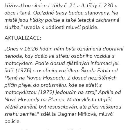
křižovatkou silnice I. třídy č. 21 a II. třídy č. 230 u
obce Planá. Objízdné trasy budou stanoveny. Na
místě jsou hlídky policie a také letecká záchranná
služba,“
uvedla k události mluvčí policie.
AKTUALIZACE:
„Dnes v 16:26 hodin nám byla oznámena dopravní
nehoda, kdy došlo ke střetu osobního vozidla s
motocyklem. Podle dosud zjištěných informací jel
řidič (1976) s osobním vozidlem Škoda Fabia od
Plané na Novou Hospodu. Z dosud nezjištěných
příčin přejel do protisměru, kde se střetl s
motocyklistou (1972) jedoucím na stroji Aprilia od
Nové Hospody na Planou. Motocyklista utrpěl
vážná zranění, byl resuscitován, ale přes veškerou
snahu zemřel,"
sdělila Dagmar Mifková, mluvčí
policie.