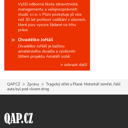
Vyšší odborná škola zdravotnická,
managementu a veřejnosprávních
studií, s.r.o. v Plzni poskytuje již více
než 30 let profesní vzdělání v oborech,
které jsou vysoce žádané na trhu
práce.
Divadélko JoNáš
Divadélko JoNáš je baštou
amatérského divadla a vývěsním
štítem projektu Amatéři sobě.
zobrazit další
QAP.CZ
Zprávy
Tragický střet u Plané. Motorkář zemřel, řidič
auta byl pod vlivem drog