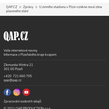
QAP.CZ
Zprávy
U zimního stadionu v Plzni vznikne nová zóna
placeného stání
Vaše internetové noviny
Informace z Plzeňského kraje kvapem
Zikmunda Wintra 21
301 00 Plzeň
+420 721 660 705
qap@qap.cz
Zpracování osobních údajů
© 2021 QAP PRODUCTION s.r.o.