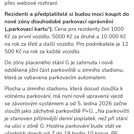
přes webové rozhraní.
Rezidenti a předplatitelé si budou moci koupit do
nové zóny dlouhodobé parkovací oprávnění
(„parkovací kartu“).
Cena pro rezidenty činí 1000
Kč za první vozidlo, 5000 Kč za druhé a 10 000 Kč
na rok za třetí a další vozidlo. Pro podnikatele je 12
500 Kč na rok za každé vozidlo.
Do zóny placeného stání G je zahrnuta i nově
oddělená jižní část parkoviště u zimního stadionu,
která je vybavena parkovacím automatem.
Plocha u zimního stadionu, která dosud sloužila k
volnému parkování, má nyní nově upravený vjezd
se závorovým systémem a od 5. ledna 2026 začne
sloužit jako záchytné parkoviště P+G.
„Na parkovišti
je stanoven příznivější denní poplatek, než při stání
na ulici v zóně G. Hodina parkování bude stát ve
všedních dnech od 7 do 19 hodin 10 korun. Při