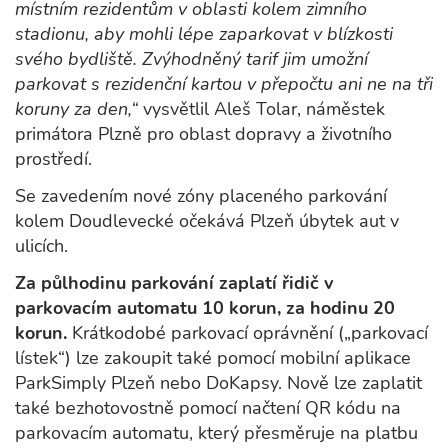
místním rezidentům v oblasti kolem zimního
stadionu, aby mohli lépe zaparkovat v blízkosti
svého bydliště. Zvýhodněný tarif jim umožní
parkovat s rezidenční kartou v přepočtu ani ne na tři
koruny za den,“
vysvětlil Aleš Tolar, náměstek
primátora Plzně pro oblast dopravy a životního
prostředí.
Se zavedením nové zóny placeného parkování
kolem Doudlevecké očekává Plzeň úbytek aut v
ulicích.
Za půlhodinu parkování zaplatí řidič v
parkovacím automatu 10 korun, za hodinu 20
korun.
Krátkodobé parkovací oprávnění („parkovací
lístek“) lze zakoupit také pomocí mobilní aplikace
ParkSimply Plzeň nebo DoKapsy. Nově lze zaplatit
také bezhotovostně pomocí načtení QR kódu na
parkovacím automatu, který přesměruje na platbu