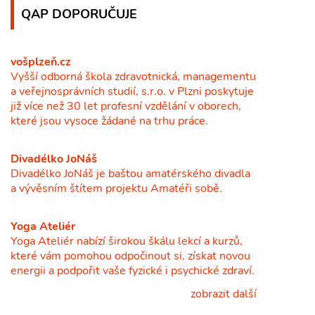
QAP DOPORUČUJE
vošplzeň.cz
Vyšší odborná škola zdravotnická, managementu
a veřejnosprávních studií, s.r.o. v Plzni poskytuje
již více než 30 let profesní vzdělání v oborech,
které jsou vysoce žádané na trhu práce.
Divadélko JoNáš
Divadélko JoNáš je baštou amatérského divadla
a vývěsním štítem projektu Amatéři sobě.
Yoga Ateliér
Yoga Ateliér nabízí širokou škálu lekcí a kurzů,
které vám pomohou odpočinout si, získat novou
energii a podpořit vaše fyzické i psychické zdraví.
zobrazit další