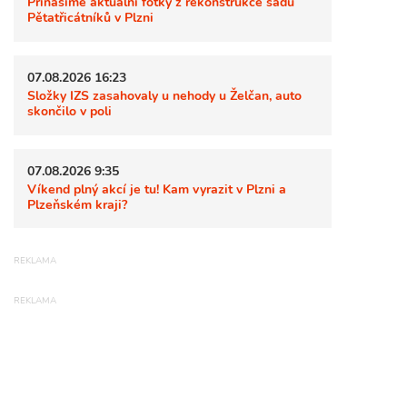
Přinášíme aktuální fotky z rekonstrukce sadů
Pětatřicátníků v Plzni
07.08.2026 16:23
Složky IZS zasahovaly u nehody u Želčan, auto
skončilo v poli
07.08.2026 9:35
Víkend plný akcí je tu! Kam vyrazit v Plzni a
Plzeňském kraji?