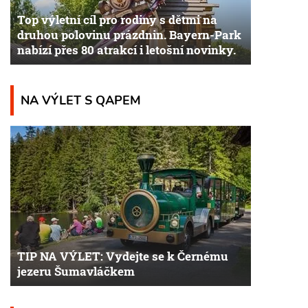
Top výletní cíl pro rodiny s dětmi na
druhou polovinu prázdnin. Bayern-Park
nabízí přes 80 atrakcí i letošní novinky.
NA VÝLET S QAPEM
TIP NA VÝLET: Vydejte se k Černému
jezeru Šumavláčkem