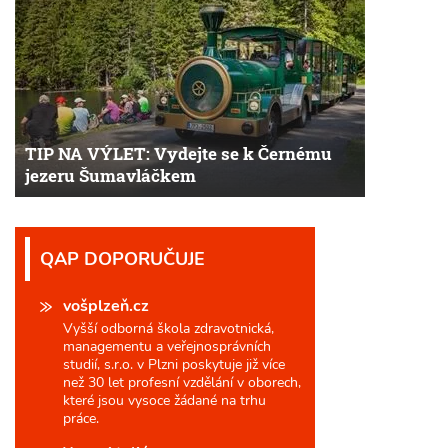
TIP NA VÝLET: Vydejte se k Černému
jezeru Šumavláčkem
QAP DOPORUČUJE
vošplzeň.cz
Vyšší odborná škola zdravotnická,
managementu a veřejnosprávních
studií, s.r.o. v Plzni poskytuje již více
než 30 let profesní vzdělání v oborech,
které jsou vysoce žádané na trhu
práce.