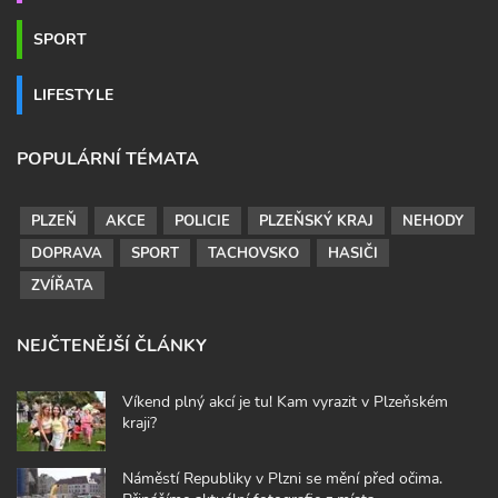
SPORT
LIFESTYLE
POPULÁRNÍ TÉMATA
PLZEŇ
AKCE
POLICIE
PLZEŇSKÝ KRAJ
NEHODY
DOPRAVA
SPORT
TACHOVSKO
HASIČI
ZVÍŘATA
NEJČTENĚJŠÍ ČLÁNKY
Víkend plný akcí je tu! Kam vyrazit v Plzeňském
kraji?
Náměstí Republiky v Plzni se mění před očima.