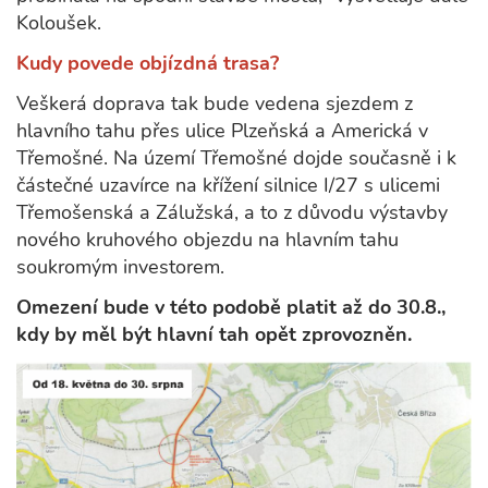
Koloušek.
Kudy povede objízdná trasa?
Veškerá doprava tak bude vedena sjezdem z
hlavního tahu přes ulice Plzeňská a Americká v
Třemošné. Na území Třemošné dojde současně i k
částečné uzavírce na křížení silnice I/27 s ulicemi
Třemošenská a Zálužská, a to z důvodu výstavby
nového kruhového objezdu na hlavním tahu
soukromým investorem.
Omezení bude v této podobě platit až do 30.8.,
kdy by měl být hlavní tah opět zprovozněn.