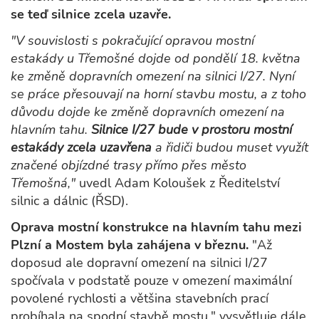
se teď silnice zcela uzavře.
"V souvislosti s pokračující opravou mostní
estakády u Třemošné dojde od pondělí 18. května
ke změně dopravních omezení na silnici I/27. Nyní
se práce přesouvají na horní stavbu mostu, a z toho
důvodu dojde ke změně dopravních omezení na
hlavním tahu.
Silnice I/27 bude v prostoru mostní
estakády zcela uzavřena
a řidiči budou muset využít
značené objízdné trasy přímo přes město
Třemošná,"
uvedl Adam Koloušek z Ředitelství
silnic a dálnic (ŘSD).
Oprava mostní konstrukce na hlavním tahu mezi
Plzní a Mostem byla zahájena v březnu.
"Až
doposud ale dopravní omezení na silnici I/27
spočívala v podstatě pouze v omezení maximální
povolené rychlosti a většina stavebních prací
probíhala na spodní stavbě mostu," vysvětluje dále