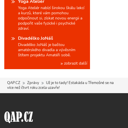
Yoga Ateliér
Yoga Ateliér nabízí širokou škálu lekcí
a kurzů, které vám pomohou
odpočinout si, získat novou energii a
podpořit vaše fyzické i psychické
zdraví.
Divadélko JoNáš
Divadélko JoNáš je baštou
amatérského divadla a vývěsním
štítem projektu Amatéři sobě.
zobrazit další
QAP.CZ
Zprávy
Už je to tady! Estakáda u Třemošné se na
více než čtvrt roku zcela uzavře!