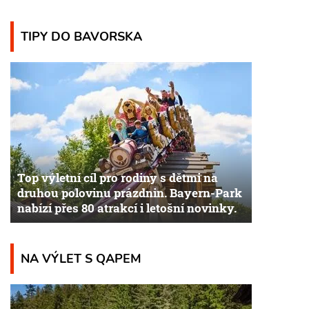
TIPY DO BAVORSKA
Top výletní cíl pro rodiny s dětmi na
druhou polovinu prázdnin. Bayern-Park
nabízí přes 80 atrakcí i letošní novinky.
NA VÝLET S QAPEM