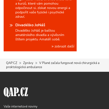
a kurzů, které vám pomohou
odpočinout si, získat novou energii a
podpořit vaše fyzické i psychické
zdraví.
Divadélko JoNáš
Divadélko JoNáš je baštou
amatérského divadla a vývěsním
štítem projektu Amatéři sobě.
zobrazit další
QAP.CZ
Zprávy
V Plané začala fungovat nová chirurgická a
proktologická ambulance
Vaše internetové noviny