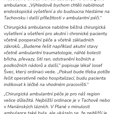
ambulance.
„Výhledově bychom chtěli nabídnout
endoskopická vyšetření a do budoucna hledáme na
Tachovsku i další příležitosti v ambulantní péči.“
Chirurgická ambulance nabídne běžná chirurgická
vyšetření a ošetření pro akutní i chronické pacienty
včetně pooperační péče a včetně základních
zákroků.
„Budeme řešit například akutní stavy
včetně ambulantní traumatologie, náhlé bolesti
břicha, převazy, šití ran, odstranění kožních a
podkožních nádorů a další,“
popisuje lékař Josef
Švec, který ordinaci vede.
„Pokud bude třeba potíže
řešit operativně nebo hospitalizací, budu pacienta
indikovat k léčbě na vhodném pracovišti.“
„Chirurgická ambulantní péče je pro náš region
velice důležitá. Nejbližší ordinace je v Tachově nebo
v Mariánských lázních. V Plané v minulosti
ambulance také byla, ale ukázalo se, že nejtěžší je