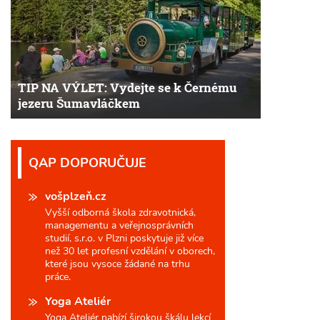
TIP NA VÝLET: Vydejte se k Černému
jezeru Šumavláčkem
QAP DOPORUČUJE
vošplzeň.cz
Vyšší odborná škola zdravotnická,
managementu a veřejnosprávních
studií, s.r.o. v Plzni poskytuje již více
než 30 let profesní vzdělání v oborech,
které jsou vysoce žádané na trhu
práce.
Yoga Ateliér
Yoga Ateliér nabízí širokou škálu lekcí