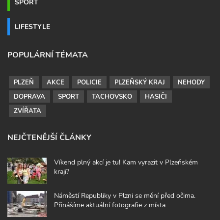
SPORT
LIFESTYLE
POPULÁRNÍ TÉMATA
PLZEŇ
AKCE
POLICIE
PLZEŇSKÝ KRAJ
NEHODY
DOPRAVA
SPORT
TACHOVSKO
HASIČI
ZVÍŘATA
NEJČTENĚJŠÍ ČLÁNKY
Víkend plný akcí je tu! Kam vyrazit v Plzeňském
kraji?
Náměstí Republiky v Plzni se mění před očima.
Přinášíme aktuální fotografie z místa