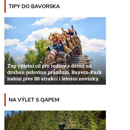
TIPY DO BAVORSKA
Top výletní cíl pro rodiny s dětmi na
druhou polovinu prázdnin. Bayern-Park
nabízí přes 80 atrakcí i letošní novinky.
NA VÝLET S QAPEM