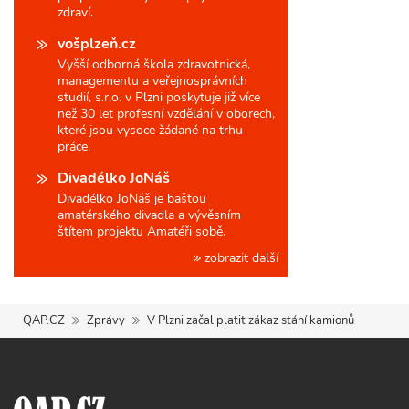
zdraví.
vošplzeň.cz
Vyšší odborná škola zdravotnická,
managementu a veřejnosprávních
studií, s.r.o. v Plzni poskytuje již více
než 30 let profesní vzdělání v oborech,
které jsou vysoce žádané na trhu
práce.
Divadélko JoNáš
Divadélko JoNáš je baštou
amatérského divadla a vývěsním
štítem projektu Amatéři sobě.
zobrazit další
QAP.CZ
Zprávy
V Plzni začal platit zákaz stání kamionů