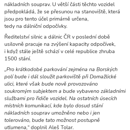
nákladních souprav. U větší části těchto vozidel
předpokládá, že se přesunou na stanoviště, která
jsou pro tento účel primárně určena,
tedy na dálniční odpočívky.
Ředitelství silnic a dálnic ČR v poslední době
usilovně pracuje na zvýšení kapacity odpočívek,
i když stále ještě schází v celé republice zhruba
1500 stání.
„Pro krátkodobé parkování zejména na Borských
polí bude i dál sloužit parkoviště při Domažlické
ulici, které však bude nově provozováno
soukromým subjektem a bude vybaveno základními
službami pro řidiče vozidel. Na ostatních úsecích
místních komunikací, kde bylo dosud stání
nákladních souprav umožněno nebo i jen
tolerováno, bude tato možnost postupně
utlumena,“
doplnil Aleš Tolar.