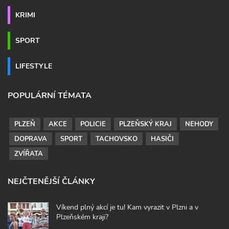
KRIMI
SPORT
LIFESTYLE
POPULÁRNÍ TÉMATA
PLZEŇ
AKCE
POLICIE
PLZEŇSKÝ KRAJ
NEHODY
DOPRAVA
SPORT
TACHOVSKO
HASIČI
ZVÍŘATA
NEJČTENĚJŠÍ ČLÁNKY
Víkend plný akcí je tu! Kam vyrazit v Plzni a v
Plzeňském kraji?