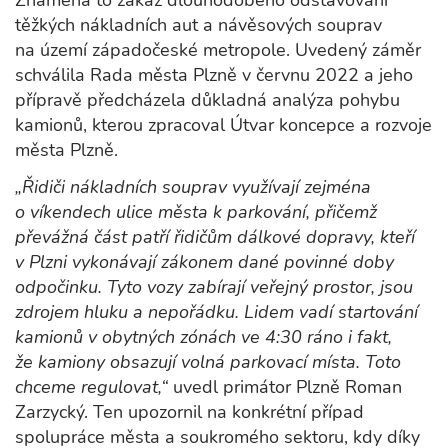
Znamená to zákaz dlouhodobého odstavování
těžkých nákladních aut a návěsových souprav
na území západočeské metropole. Uvedený záměr
schválila Rada města Plzně v červnu 2022 a jeho
přípravě předcházela důkladná analýza pohybu
kamionů, kterou zpracoval Útvar koncepce a rozvoje
města Plzně.
„Řidiči nákladních souprav využívají zejména
o víkendech ulice města k parkování, přičemž
převážná část patří řidičům dálkové dopravy, kteří
v Plzni vykonávají zákonem dané povinné doby
odpočinku. Tyto vozy zabírají veřejný prostor, jsou
zdrojem hluku a nepořádku. Lidem vadí startování
kamionů v obytných zónách ve 4:30 ráno i fakt,
že kamiony obsazují volná parkovací místa. Toto
chceme regulovat,“
uvedl primátor Plzně Roman
Zarzycký. Ten upozornil na konkrétní případ
spolupráce města a soukromého sektoru, kdy díky