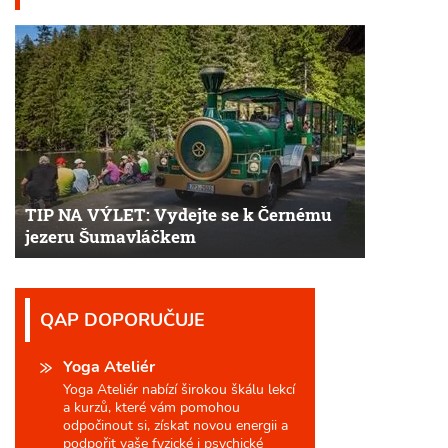
TIP NA VÝLET: Vydejte se k Černému
jezeru Šumavláčkem
QAP DOPORUČUJE
Yoga Ateliér
Yoga Ateliér nabízí širokou škálu lekcí
a kurzů, které vám pomohou
odpočinout si, získat novou energii a
podpořit vaše fyzické i psychické