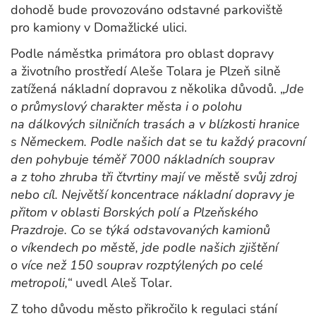
dohodě bude provozováno odstavné parkoviště
pro kamiony v Domažlické ulici.
Podle náměstka primátora pro oblast dopravy
a životního prostředí Aleše Tolara je Plzeň silně
zatížená nákladní dopravou z několika důvodů. „
Jde
o průmyslový charakter města i o polohu
na dálkových silničních trasách a v blízkosti hranice
s Německem. Podle našich dat se tu každý pracovní
den pohybuje téměř 7000 nákladních souprav
a z toho zhruba tři čtvrtiny mají ve městě svůj zdroj
nebo cíl. Největší koncentrace nákladní dopravy je
přitom v oblasti Borských polí a Plzeňského
Prazdroje. Co se týká odstavovaných kamionů
o víkendech po městě, jde podle našich zjištění
o více než 150 souprav rozptýlených po celé
metropoli,“
uvedl Aleš Tolar.
Z toho důvodu město přikročilo k regulaci stání