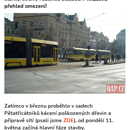
přehled omezení!
Zatímco v březnu proběhlo v sadech
Pětatřicátníků kácení poškozených dřevin a
přípravě sítí (psali jsme
ZDE
), od pondělí 11.
května začíná hlavní fáze stavby.