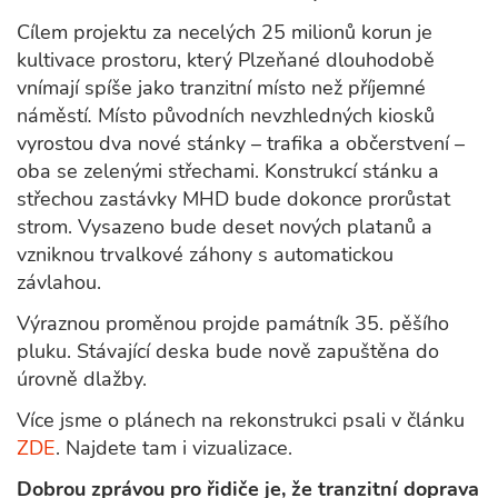
Cílem projektu za necelých 25 milionů korun je
kultivace prostoru, který Plzeňané dlouhodobě
vnímají spíše jako tranzitní místo než příjemné
náměstí
.
Místo původních nevzhledných kiosků
vyrostou dva nové stánky – trafika a občerstvení –
oba se zelenými střechami. Konstrukcí stánku a
střechou zastávky MHD bude dokonce prorůstat
strom. Vysazeno bude deset nových platanů a
vzniknou trvalkové záhony s automatickou
závlahou.
Výraznou proměnou projde památník 35. pěšího
pluku. Stávající deska bude nově zapuštěna do
úrovně dlažby.
Více jsme o plánech na rekonstrukci psali v článku
ZDE
. Najdete tam i vizualizace.
Dobrou zprávou pro řidiče je, že tranzitní doprava