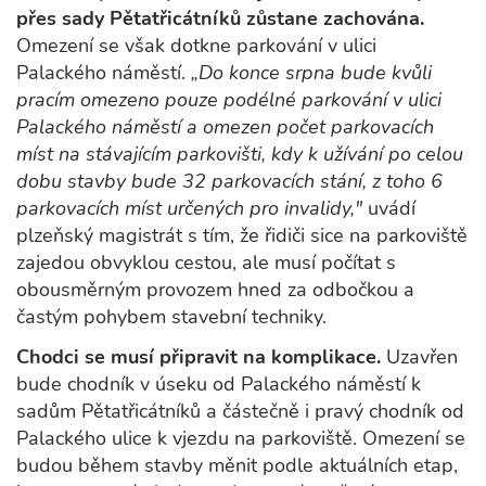
přes sady Pětatřicátníků zůstane zachována.
Omezení se však dotkne parkování v ulici
Palackého náměstí.
„Do konce srpna bude kvůli
pracím omezeno pouze podélné parkování v ulici
Palackého náměstí a omezen počet parkovacích
míst na stávajícím parkovišti, kdy k užívání po celou
dobu stavby bude 32 parkovacích stání, z toho 6
parkovacích míst určených pro invalidy,"
uvádí
plzeňský magistrát s tím, že řidiči sice na parkoviště
zajedou obvyklou cestou, ale musí počítat s
obousměrným provozem hned za odbočkou a
častým pohybem stavební techniky.
Chodci se musí připravit na komplikace.
Uzavřen
bude chodník v úseku od Palackého náměstí k
sadům Pětatřicátníků a částečně i pravý chodník od
Palackého ulice k vjezdu na parkoviště. Omezení se
budou během stavby měnit podle aktuálních etap,