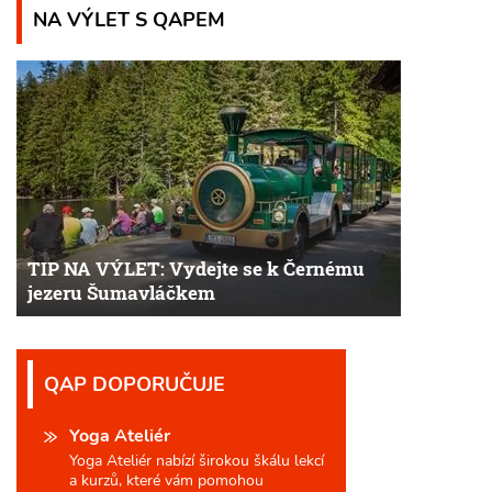
NA VÝLET S QAPEM
TIP NA VÝLET: Vydejte se k Černému
jezeru Šumavláčkem
QAP DOPORUČUJE
Yoga Ateliér
Yoga Ateliér nabízí širokou škálu lekcí
a kurzů, které vám pomohou