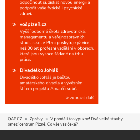
odpočinout si, získat novou energii a
podpořit vaše fyzické i psychické
zdraví.
vošplzeň.cz
Vyšší odborná škola zdravotnická,
managementu a veřejnosprávních
studií, s.r.o. v Plzni poskytuje již více
než 30 let profesní vzdělání v oborech,
které jsou vysoce žádané na trhu
práce.
Divadélko JoNáš
Divadélko JoNáš je baštou
amatérského divadla a vývěsním
štítem projektu Amatéři sobě.
zobrazit další
QAP.CZ
Zprávy
V pondělí to vypukne! Dvě velké stavby
omezí centrum Plzně. Co vše vás čeká?