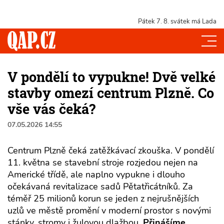
Pátek 7. 8.
svátek má Lada
V pondělí to vypukne! Dvě velké
stavby omezí centrum Plzně. Co
vše vás čeká?
07.05.2026 14:55
Centrum Plzně čeká zatěžkávací zkouška. V pondělí
11. května se stavební stroje rozjedou nejen na
Americké třídě, ale naplno vypukne i dlouho
očekávaná revitalizace sadů Pětatřicátníků. Za
téměř 25 milionů korun se jeden z nejrušnějších
uzlů ve městě promění v moderní prostor s novými
stánky, stromy i žulovou dlažbou.
Přinášíme