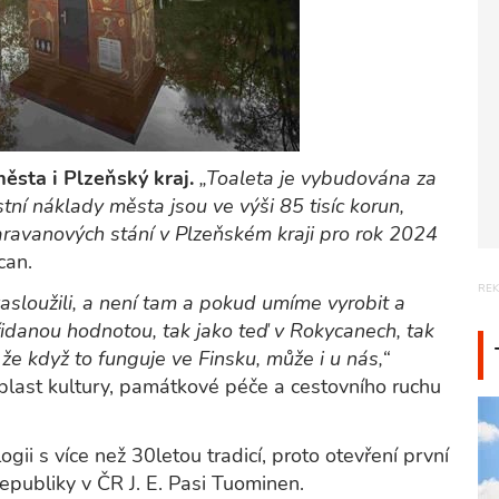
ěsta i Plzeňský kraj.
„Toaleta je vybudována za
ní náklady města jsou ve výši 85 tisíc korun,
ravanových stání v Plzeňském kraji pro rok 2024
can.
asloužili, a není tam a pokud umíme vyrobit a
řidanou hodnotou, tak jako teď v Rokycanech, tak
 že když to funguje ve Finsku, může i u nás,“
blast kultury, památkové péče a cestovního ruchu
gii s více než 30letou tradicí, proto otevření první
epubliky v ČR J. E. Pasi Tuominen.