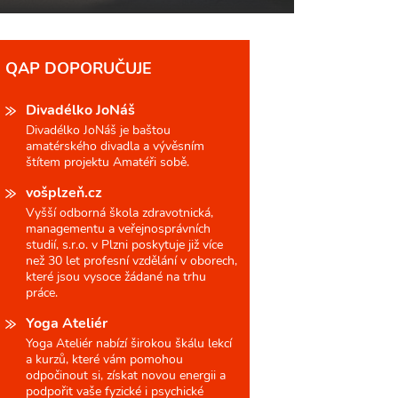
QAP DOPORUČUJE
Divadélko JoNáš
Divadélko JoNáš je baštou
amatérského divadla a vývěsním
štítem projektu Amatéři sobě.
vošplzeň.cz
Vyšší odborná škola zdravotnická,
managementu a veřejnosprávních
studií, s.r.o. v Plzni poskytuje již více
než 30 let profesní vzdělání v oborech,
které jsou vysoce žádané na trhu
práce.
Yoga Ateliér
Yoga Ateliér nabízí širokou škálu lekcí
a kurzů, které vám pomohou
odpočinout si, získat novou energii a
podpořit vaše fyzické i psychické