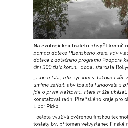
Na ekologickou toaletu přispěl kromě m
pomoci dotace Plzeňského kraje, kdy vlast
dotace z dotačního programu Podpora ka
činí 300 tisíc korun,“
dodal starosta Roky
„Jsou místa, kde bychom si takovou věc z
umíme zařídit, aby toaleta fungovala s p
jde o první vlaštovku, která může ukázat,
konstatoval radní Plzeňského kraje pro o
Libor Picka.
Toaleta využívá ověřenou finskou technolo
toalety byl přítomen velvyslanec Finské r