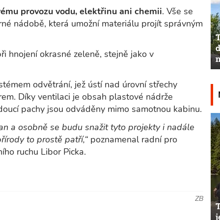
ému provozu vodu, elektřinu ani chemii
. Vše se
né nádobě, která umožní materiálu projít správným
T
d
ři hnojení okrasné zeleně, stejně jako v
n
stémem odvětrání, jež ústí nad úrovní střechy
rem. Díky ventilaci je obsah plastové nádrže
doucí pachy jsou odváděny mimo samotnou kabinu.
an a osobně se budu snažit tyto projekty i nadále
řírody to prostě patří,“
poznamenal radní pro
ího ruchu Libor Picka.
ZB