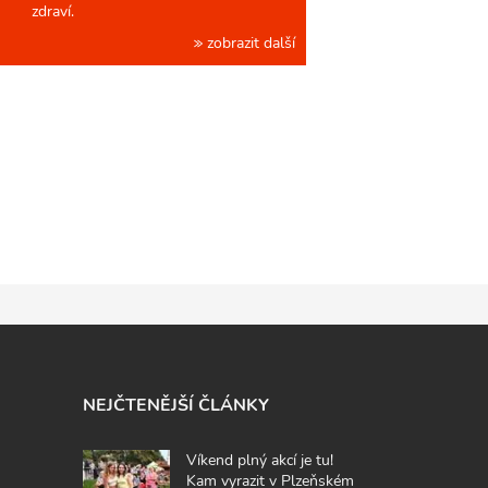
zdraví.
zobrazit další
NEJČTENĚJŠÍ ČLÁNKY
Víkend plný akcí je tu!
Kam vyrazit v Plzeňském