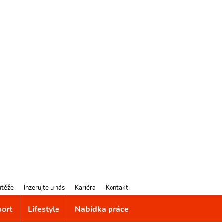
utěže
Inzerujte u nás
Kariéra
Kontakt
port
Lifestyle
Nabídka práce