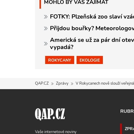
MOHLO BY VÁS ZAJÍMAT
FOTKY: Plzeňská zoo slaví vzá
Přijdou bouřky? Meteorologov
Americká se už za pár dní otev
vypadá?
ROKYCANY
EKOLOGIE
QAP.CZ
Zprávy
V Rokycanech nově slouží veřejná
RUBR
ZPR
Vaše internetové noviny