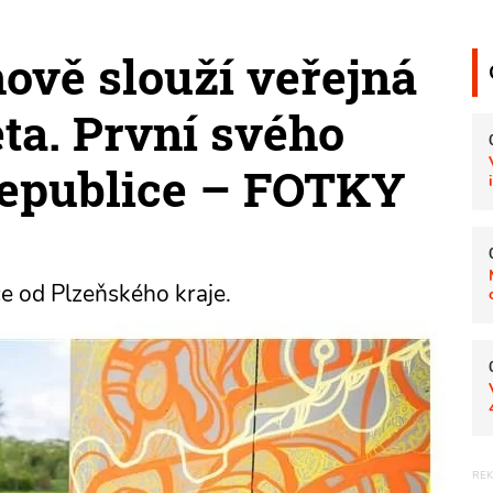
ově slouží veřejná
eta. První svého
republice – FOTKY
e od Plzeňského kraje.