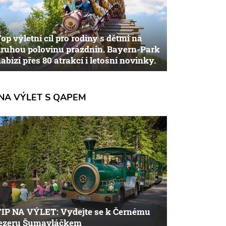
op výletní cíl pro rodiny s dětmi na
ruhou polovinu prázdnin. Bayern-Park
abízí přes 80 atrakcí i letošní novinky.
NA VÝLET S QAPEM
TIP NA VÝLET: Vydejte se k Černému
jezeru Šumavláčkem