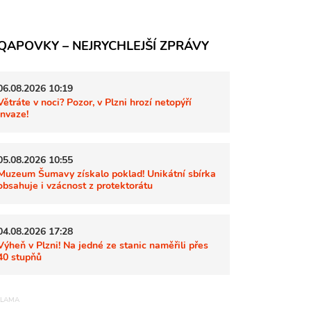
QAPOVKY – NEJRYCHLEJŠÍ ZPRÁVY
06.08.2026 10:19
Větráte v noci? Pozor, v Plzni hrozí netopýří
invaze!
05.08.2026 10:55
Muzeum Šumavy získalo poklad! Unikátní sbírka
obsahuje i vzácnost z protektorátu
04.08.2026 17:28
Výheň v Plzni! Na jedné ze stanic naměřili přes
40 stupňů