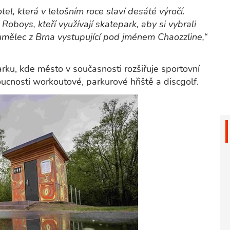
el, která v letošním roce slaví desáté výročí.
Roboys, kteří využívají skatepark, aby si vybrali
 umělec z Brna vystupující pod jménem Chaozzline,“
rku, kde město v současnosti rozšiřuje sportovní
ucnosti workoutové, parkurové hřiště a discgolf.