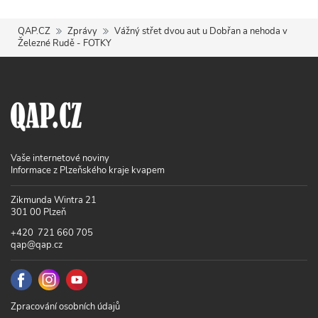
QAP.CZ
Zprávy
Vážný střet dvou aut u Dobřan a nehoda v
Železné Rudě - FOTKY
Vaše internetové noviny
Informace z Plzeňského kraje kvapem
Zikmunda Wintra 21
301 00 Plzeň
+420 721 660 705
qap@qap.cz
Zpracování osobních údajů