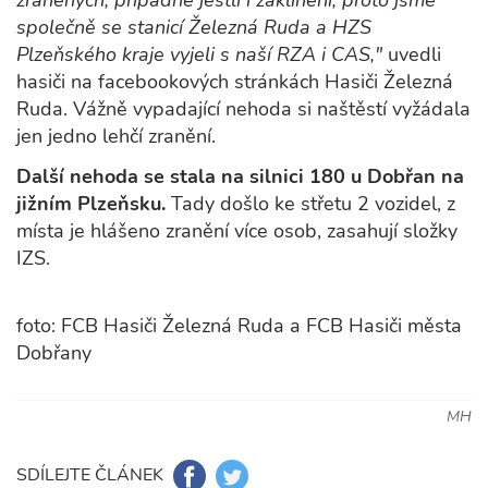
zraněných, případně jestli i zaklínění, proto jsme
společně se stanicí Železná Ruda a HZS
Plzeňského kraje vyjeli s naší RZA i CAS,"
uvedli
hasiči na facebookových stránkách Hasiči Železná
Ruda. Vážně vypadající nehoda si naštěstí vyžádala
jen jedno lehčí zranění.
Další nehoda se stala na silnici 180 u Dobřan na
jižním Plzeňsku.
Tady došlo ke střetu 2 vozidel, z
místa je hlášeno zranění více osob, zasahují složky
IZS.
foto: FCB Hasiči Železná Ruda a FCB Hasiči města
Dobřany
MH
SDÍLEJTE ČLÁNEK