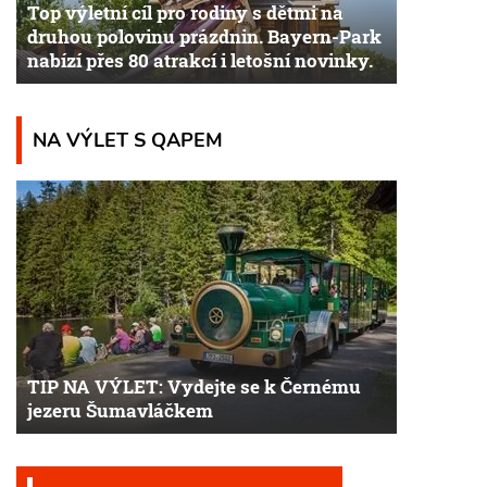
Top výletní cíl pro rodiny s dětmi na
druhou polovinu prázdnin. Bayern-Park
nabízí přes 80 atrakcí i letošní novinky.
NA VÝLET S QAPEM
TIP NA VÝLET: Vydejte se k Černému
jezeru Šumavláčkem