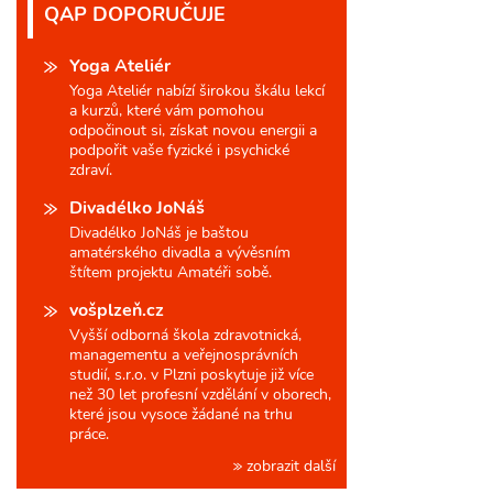
QAP DOPORUČUJE
Yoga Ateliér
Yoga Ateliér nabízí širokou škálu lekcí
a kurzů, které vám pomohou
odpočinout si, získat novou energii a
podpořit vaše fyzické i psychické
zdraví.
Divadélko JoNáš
Divadélko JoNáš je baštou
amatérského divadla a vývěsním
štítem projektu Amatéři sobě.
vošplzeň.cz
Vyšší odborná škola zdravotnická,
managementu a veřejnosprávních
studií, s.r.o. v Plzni poskytuje již více
než 30 let profesní vzdělání v oborech,
které jsou vysoce žádané na trhu
práce.
zobrazit další