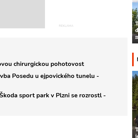
T
d
n
dovou chirurgickou pohotovost
tavba Posedu u ejpovického tunelu -
 Škoda sport park v Plzni se rozrostl -