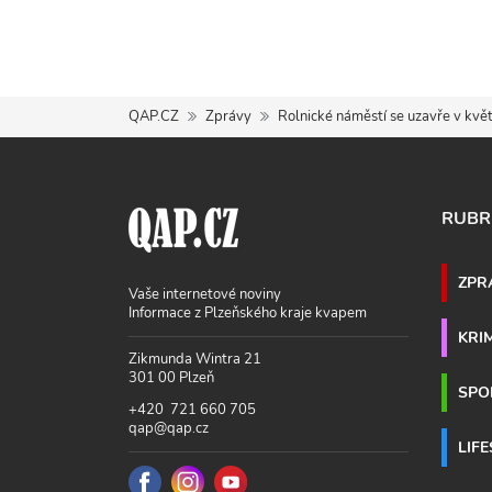
QAP.CZ
Zprávy
Rolnické náměstí se uzavře v květ
RUBR
ZPR
Vaše internetové noviny
Informace z Plzeňského kraje kvapem
KRI
Zikmunda Wintra 21
301 00 Plzeň
SPO
+420 721 660 705
qap@qap.cz
LIF