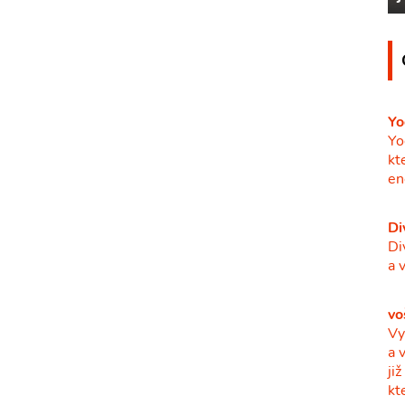
Yo
Yo
kt
en
Di
Di
a 
vo
Vy
a 
ji
kt