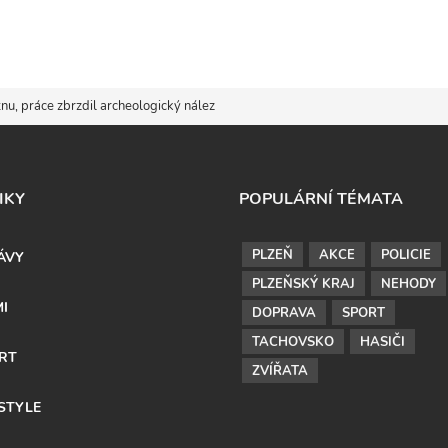
nu, práce zbrzdil archeologický nález
IKY
POPULÁRNÍ TÉMATA
PLZEŇ
AKCE
POLICIE
ÁVY
PLZEŇSKÝ KRAJ
NEHODY
MI
DOPRAVA
SPORT
TACHOVSKO
HASIČI
RT
ZVÍŘATA
ESTYLE