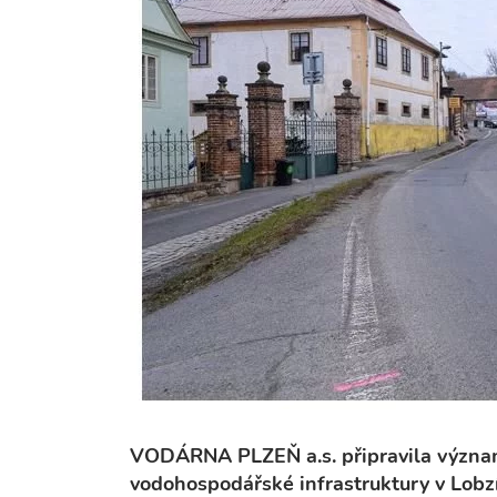
VODÁRNA PLZEŇ a.s. připravila významn
vodohospodářské infrastruktury v Lobzí