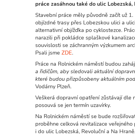
práce zasáhnou také do ulic Lobezská,
Stavební práce měly původně začít už 1.
objízdné trasy přes Lobezskou ulici a uli
alternativní objížďka po cyklostezce. Prác
narazili při pokládce splaškové kanalizace
souvislosti se záchranným výzkumem arch
Psali jsme
ZDE
.
Práce na Rolnickém náměstí budou zaháj
a řidičům, aby sledovali aktuální doprav
které budou přizpůsobeny aktuálním po
Vodárny Plzeň.
Veškerá dopravní opatření zůstávají dle 
posouvá se jen termín uzavírky.
Na Rolnickém náměstí se bude rozšiřovat
proběhne celková revitalizace veřejného 
i do ulic Lobezská, Revoluční a Na Hraně