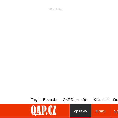
Tipy do Bavorska
QAP Doporučuje
Kalendář
So
Zprávy
Krimi
S