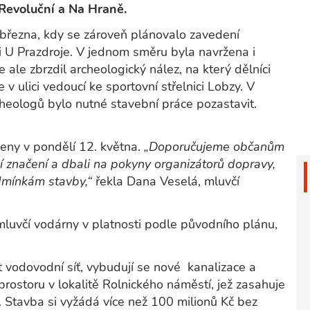
 Revoluční a Na Hraně.
 března, kdy se zároveň plánovalo zavedení
ci U Prazdroje. V jednom směru byla navržena i
e ale zbrzdil archeologický nález, na který dělníci
 v ulici vedoucí ke sportovní střelnici Lobzy. V
eologů bylo nutné stavební práce pozastavit.
eny v pondělí 12. května.
„Doporučujeme občanům
ní značení a dbali na pokyny organizátorů dopravy,
dmínkám stavby,“
řekla Dana Veselá, mluvčí
mluvčí vodárny v platnosti podle původního plánu,
 vodovodní síť, vybudují se nové kanalizace a
prostoru v lokalitě Rolnického náměstí, jež zasahuje
. Stavba si vyžádá více než 100 milionů Kč bez