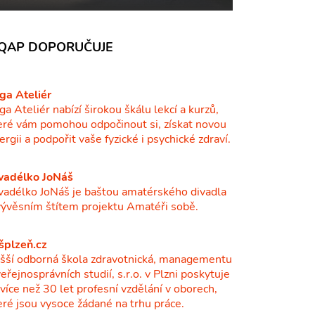
QAP DOPORUČUJE
ga Ateliér
ga Ateliér nabízí širokou škálu lekcí a kurzů,
eré vám pomohou odpočinout si, získat novou
ergii a podpořit vaše fyzické i psychické zdraví.
vadélko JoNáš
vadélko JoNáš je baštou amatérského divadla
vývěsním štítem projektu Amatéři sobě.
šplzeň.cz
šší odborná škola zdravotnická, managementu
veřejnosprávních studií, s.r.o. v Plzni poskytuje
ž více než 30 let profesní vzdělání v oborech,
eré jsou vysoce žádané na trhu práce.