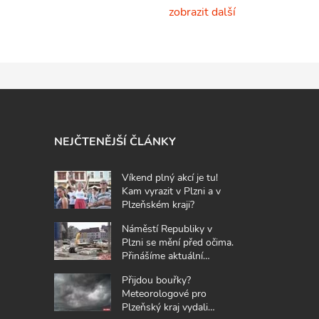
zobrazit další
NEJČTENĚJŠÍ ČLÁNKY
Víkend plný akcí je tu!
Kam vyrazit v Plzni a v
Plzeňském kraji?
Náměstí Republiky v
Plzni se mění před očima.
Přinášíme aktuální
fotografie z místa
Přijdou bouřky?
Meteorologové pro
Plzeňský kraj vydali