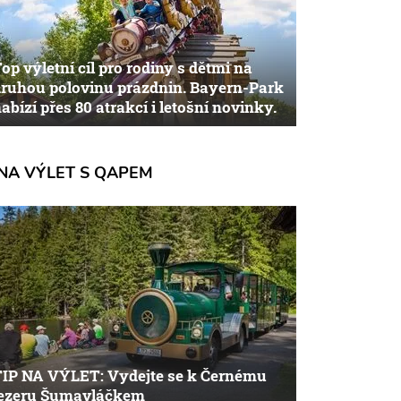
op výletní cíl pro rodiny s dětmi na
ruhou polovinu prázdnin. Bayern-Park
abízí přes 80 atrakcí i letošní novinky.
NA VÝLET S QAPEM
TIP NA VÝLET: Vydejte se k Černému
jezeru Šumavláčkem