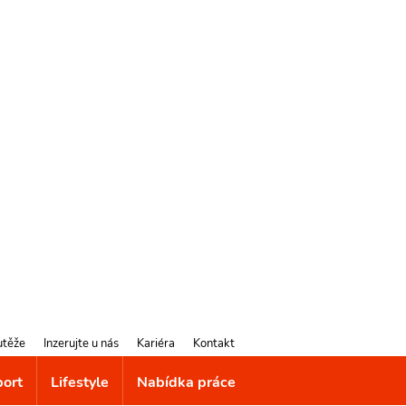
utěže
Inzerujte u nás
Kariéra
Kontakt
port
Lifestyle
Nabídka práce