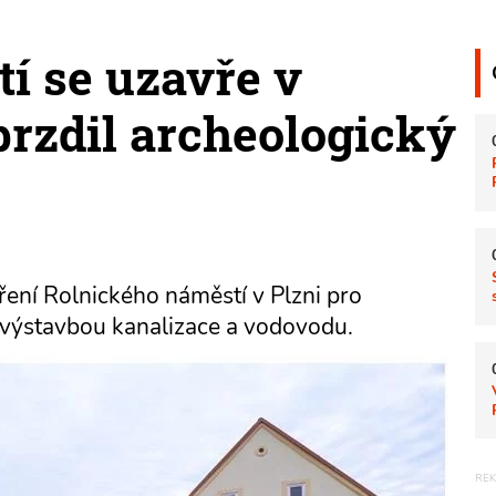
í se uzavře v
brzdil archeologický
ření Rolnického náměstí v Plzni pro
 výstavbou kanalizace a vodovodu.