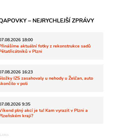
QAPOVKY – NEJRYCHLEJŠÍ ZPRÁVY
07.08.2026 18:00
Přinášíme aktuální fotky z rekonstrukce sadů
Pětatřicátníků v Plzni
07.08.2026 16:23
Složky IZS zasahovaly u nehody u Želčan, auto
skončilo v poli
07.08.2026 9:35
Víkend plný akcí je tu! Kam vyrazit v Plzni a
Plzeňském kraji?