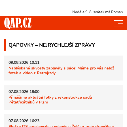
Neděle 9. 8.
svátek má Roman
QAPOVKY – NEJRYCHLEJŠÍ ZPRÁVY
09.08.2026 10:11
Nablýskané skvosty zaplavily silnice! Máme pro vás nálož
fotek a video z Retrojízdy
07.08.2026 18:00
Přinášíme aktuální fotky z rekonstrukce sadů
Pětatřicátníků v Plzni
07.08.2026 16:23
Složky IZS zasahovaly u nehody u Želčan, auto skončilo v