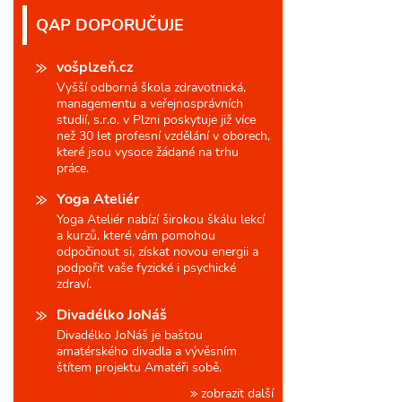
QAP DOPORUČUJE
vošplzeň.cz
Vyšší odborná škola zdravotnická,
managementu a veřejnosprávních
studií, s.r.o. v Plzni poskytuje již více
než 30 let profesní vzdělání v oborech,
které jsou vysoce žádané na trhu
práce.
Yoga Ateliér
Yoga Ateliér nabízí širokou škálu lekcí
a kurzů, které vám pomohou
odpočinout si, získat novou energii a
podpořit vaše fyzické i psychické
zdraví.
Divadélko JoNáš
Divadélko JoNáš je baštou
amatérského divadla a vývěsním
štítem projektu Amatéři sobě.
zobrazit další