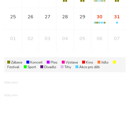
25
26
27
28
29
30
31
01
02
03
04
05
06
07
Zábava
Koncert
Ples
Výstava
Kino
Jídlo
Festival
Sport
Divadlo
Trhy
Akce pro děti