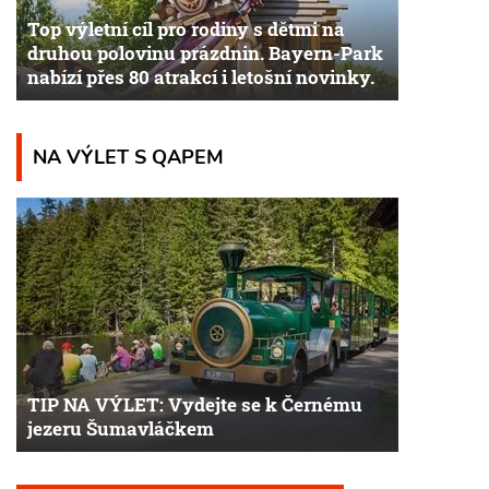
Top výletní cíl pro rodiny s dětmi na
druhou polovinu prázdnin. Bayern-Park
nabízí přes 80 atrakcí i letošní novinky.
NA VÝLET S QAPEM
TIP NA VÝLET: Vydejte se k Černému
jezeru Šumavláčkem