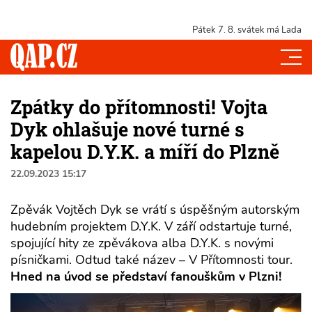
Pátek 7. 8.
svátek má Lada
Zpátky do přítomnosti! Vojta
Dyk ohlašuje nové turné s
kapelou D.Y.K. a míří do Plzně
22.09.2023 15:17
Zpěvák Vojtěch Dyk se vrátí s úspěšným autorským
hudebním projektem D.Y.K. V září odstartuje turné,
spojující hity ze zpěvákova alba D.Y.K. s novými
písničkami. Odtud také název – V Přítomnosti tour.
Hned na úvod se představí fanouškům v Plzni!