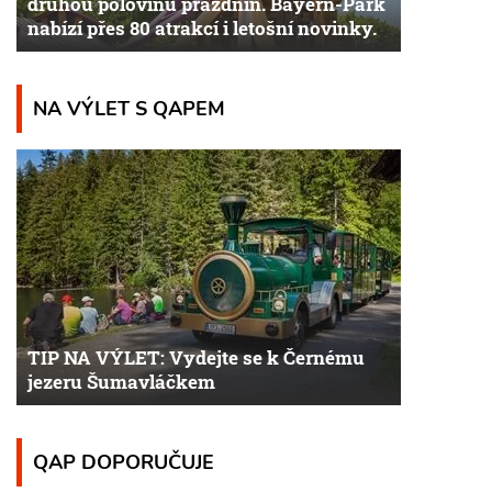
druhou polovinu prázdnin. Bayern-Park
nabízí přes 80 atrakcí i letošní novinky.
NA VÝLET S QAPEM
TIP NA VÝLET: Vydejte se k Černému
jezeru Šumavláčkem
QAP DOPORUČUJE