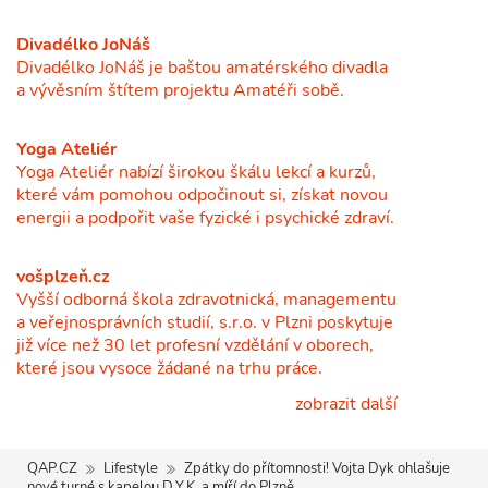
Divadélko JoNáš
Divadélko JoNáš je baštou amatérského divadla
a vývěsním štítem projektu Amatéři sobě.
Yoga Ateliér
Yoga Ateliér nabízí širokou škálu lekcí a kurzů,
které vám pomohou odpočinout si, získat novou
energii a podpořit vaše fyzické i psychické zdraví.
vošplzeň.cz
Vyšší odborná škola zdravotnická, managementu
a veřejnosprávních studií, s.r.o. v Plzni poskytuje
již více než 30 let profesní vzdělání v oborech,
které jsou vysoce žádané na trhu práce.
zobrazit další
QAP.CZ
Lifestyle
Zpátky do přítomnosti! Vojta Dyk ohlašuje
nové turné s kapelou D.Y.K. a míří do Plzně