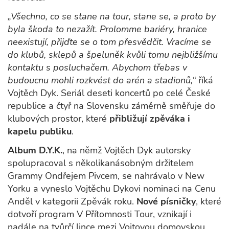
„Všechno, co se stane na tour, stane se, a proto by
byla škoda to nezažít. Prolomme bariéry, hranice
neexistují, přijďte se o tom přesvědčit. Vracíme se
do klubů, sklepů a špeluněk kvůli tomu nejbližšímu
kontaktu s posluchačem. Abychom třebas v
budoucnu mohli rozkvést do arén a stadionů,“
říká
Vojtěch Dyk. Seriál deseti koncertů po celé České
republice a čtyř na Slovensku záměrně směřuje do
klubových prostor, které
přibližují zpěváka i
kapelu publiku
.
Album D.Y.K.
, na němž Vojtěch Dyk autorsky
spolupracoval s několikanásobným držitelem
Grammy Ondřejem Pivcem, se nahrávalo v New
Yorku a vyneslo Vojtěchu Dykovi nominaci na Cenu
Anděl v kategorii Zpěvák roku.
Nové písničky
, které
dotvoří program V Přítomnosti Tour, vznikají i
nadále na tvůrčí lince mezi Vojtovou domovskou