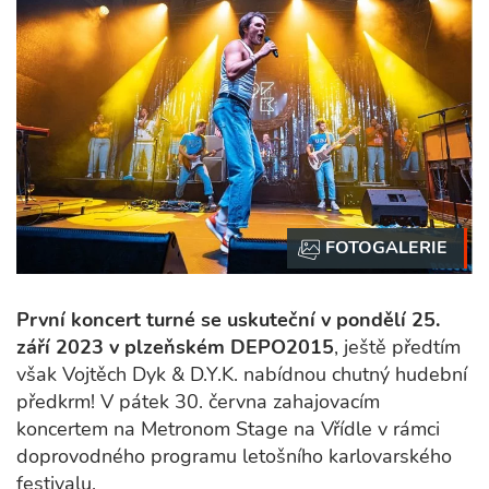
První koncert turné se uskuteční v pondělí 25.
září 2023 v plzeňském DEPO2015
, ještě předtím
však Vojtěch Dyk & D.Y.K. nabídnou chutný hudební
předkrm! V pátek 30. června zahajovacím
koncertem na Metronom Stage na Vřídle v rámci
doprovodného programu letošního karlovarského
festivalu.