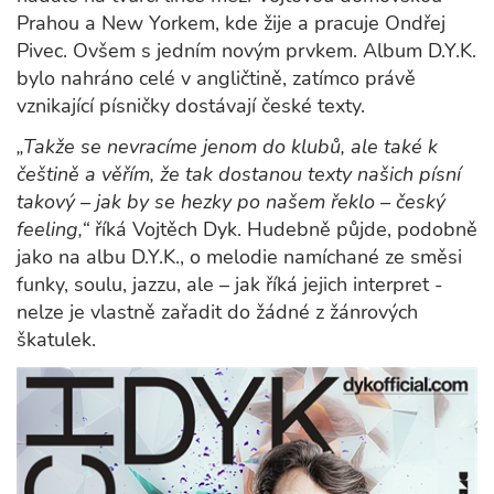
Prahou a New Yorkem, kde žije a pracuje Ondřej
Pivec. Ovšem s jedním novým prvkem. Album D.Y.K.
bylo nahráno celé v angličtině, zatímco právě
vznikající písničky dostávají české texty.
„Takže se nevracíme jenom do klubů, ale také k
češtině a věřím, že tak dostanou texty našich písní
takový – jak by se hezky po našem řeklo – český
feeling,“
říká Vojtěch Dyk. Hudebně půjde, podobně
jako na albu D.Y.K., o melodie namíchané ze směsi
funky, soulu, jazzu, ale – jak říká jejich interpret -
nelze je vlastně zařadit do žádné z žánrových
škatulek.