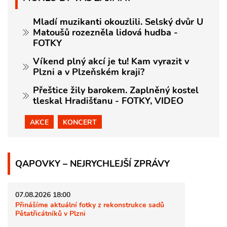
Mladí muzikanti okouzlili. Selský dvůr U
Matoušů rozezněla lidová hudba -
FOTKY
Víkend plný akcí je tu! Kam vyrazit v
Plzni a v Plzeňském kraji?
Přeštice žily barokem. Zaplněný kostel
tleskal Hradišťanu - FOTKY, VIDEO
AKCE
KONCERT
QAPOVKY – NEJRYCHLEJŠÍ ZPRÁVY
07.08.2026 18:00
Přinášíme aktuální fotky z rekonstrukce sadů
Pětatřicátníků v Plzni