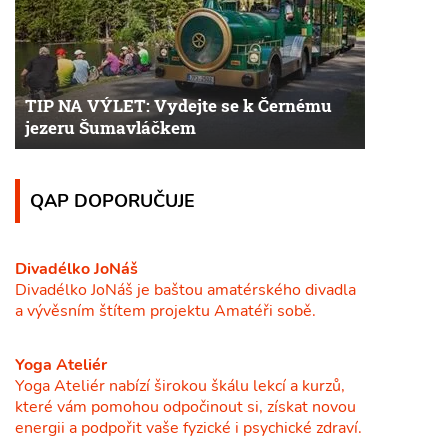
TIP NA VÝLET: Vydejte se k Černému
jezeru Šumavláčkem
QAP DOPORUČUJE
Divadélko JoNáš
Divadélko JoNáš je baštou amatérského divadla
a vývěsním štítem projektu Amatéři sobě.
Yoga Ateliér
Yoga Ateliér nabízí širokou škálu lekcí a kurzů,
které vám pomohou odpočinout si, získat novou
energii a podpořit vaše fyzické i psychické zdraví.