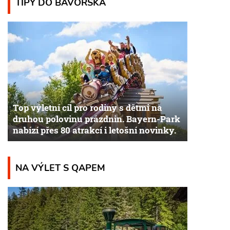
TIPY DO BAVORSKA
Top výletní cíl pro rodiny s dětmi na
druhou polovinu prázdnin. Bayern-Park
nabízí přes 80 atrakcí i letošní novinky.
NA VÝLET S QAPEM