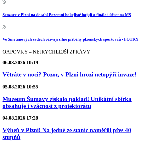
Senzace v Plzni na dosah! Pozemní hokejisté bojují o finále i účast na MS
Ve Smetanových sadech ožívají silné příběhy plzeňských sportovců - FOTKY
QAPOVKY – NEJRYCHLEJŠÍ ZPRÁVY
06.08.2026 10:19
Větráte v noci? Pozor, v Plzni hrozí netopýří invaze!
05.08.2026 10:55
Muzeum Šumavy získalo poklad! Unikátní sbírka
obsahuje i vzácnost z protektorátu
04.08.2026 17:28
Výheň v Plzni! Na jedné ze stanic naměřili přes 40
stupňů