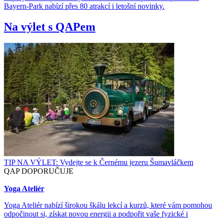
Bayern-Park nabízí přes 80 atrakcí i letošní novinky.
Na výlet s QAPem
TIP NA VÝLET: Vydejte se k Černému jezeru Šumavláčkem
QAP DOPORUČUJE
Yoga Ateliér
Yoga Ateliér nabízí širokou škálu lekcí a kurzů, které vám pomohou
odpočinout si, získat novou energii a podpořit vaše fyzické i