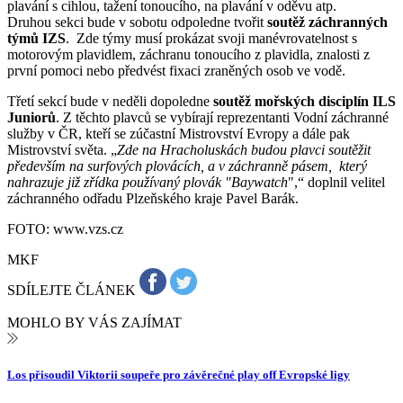
plavání s cihlou, tažení tonoucího, na plavání v oděvu atp.
Druhou sekci bude v sobotu odpoledne tvořit
soutěž záchranných
týmů IZS
. Zde týmy musí prokázat svoji manévrovatelnost s
motorovým plavidlem, záchranu tonoucího z plavidla, znalosti z
první pomoci nebo předvést fixaci zraněných osob ve vodě.
Třetí sekcí bude v neděli dopoledne
soutěž mořských disciplín ILS
Juniorů
. Z těchto plavců se vybírají reprezentanti Vodní záchranné
služby v ČR, kteří se zúčastní Mistrovství Evropy a dále pak
Mistrovství světa. „
Zde na Hracholuskách budou plavci soutěžit
především na surfových plovácích, a v záchranně pásem, který
nahrazuje již zřídka používaný plovák "Baywatch
",“ doplnil velitel
záchranného odřadu Plzeňského kraje Pavel Barák.
FOTO: www.vzs.cz
MKF
SDÍLEJTE ČLÁNEK
MOHLO BY VÁS ZAJÍMAT
Los přisoudil Viktorii soupeře pro závěrečné play off Evropské ligy