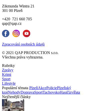
Zikmunda Wintra 21
301 00 Plzeň
+420 721 660 705
qap@qap.cz
Zpracování osobních údajů
© 2021 QAP PRODUCTION s.r.o.
Všechna práva vyhrazena.
Rubriky
Zprávy
Krimi
Sport
Lifestyle
Populární témata
Plzeň
Akce
Policie
Plzeňský
kraj
Nehody
Doprava
Sport
Tachovsko
Hasiči
zvířata
Nejčtenější články