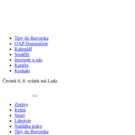
Tipy do Bavorska
QAP Doporučuje
Kalendář
Soutěže
Inzerujte u nás
Kariéra
Kontakt
Čtvrtek 6. 8.
svátek má Lada
Zprávy
Krimi
Sport
Lifestyle
Nabídka práce
Tipy do Bavorska