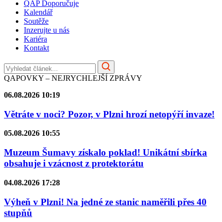
QAP Doporučuje
Kalendář
Soutěže
Inzerujte u nás
Kariéra
Kontakt
QAPOVKY – NEJRYCHLEJŠÍ ZPRÁVY
06.08.2026 10:19
Větráte v noci? Pozor, v Plzni hrozí netopýří invaze!
05.08.2026 10:55
Muzeum Šumavy získalo poklad! Unikátní sbírka
obsahuje i vzácnost z protektorátu
04.08.2026 17:28
Výheň v Plzni! Na jedné ze stanic naměřili přes 40
stupňů