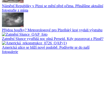
Náměstí Republiky v Plzni se mění před očima. Přinášíme aktuální
fotografie z místa
Přijdou bouřky? Meteorologové pro Plzeňský kraj vydali výstrahu
Zatmění Slunce vystřídá noc plná Perseid. Kdy pozorovat z Plzně?
Americká ulice se blíží nové podobě. Podívejte se do naší
fotogalerie