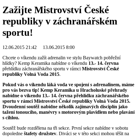
Zažijte Mistrovství České
republiky v záchranářském
sportu!
12.06.2015 21:42
13.06.2015 8:00
Chcete o víkendu zažít adrenalin ve stylu Baywatch pobřežní
hlídky? Kemp Keramika nabídne o víkendu
13.- 14. června
přehlídku záchranářského sportu v rámci
Mistrovství České
republiky Volná Voda 2015
.
Pokud vás o víkendu láká voda ve spojení s adrenalinem, máme
pro vás bezva tip! Kemp Keramika u Hracholuské přehrady
nabídne o víkendu 13.- 14. června přehlídku záchranářského
sportu v rámci Mistrovství České republiky Volná Voda 2015.
Dvoudenní soutěž nabídne několik zajímavých disciplín jako
tažení tonoucího, manévry s motorovým plavidlem nebo plavání
s cihlou.
Soutěž bude rozdělena na tři sekce. První sekce nabídne v sobotu
dopoledne
štafety družstev
. Diváci se v této sekci mohou těšit na