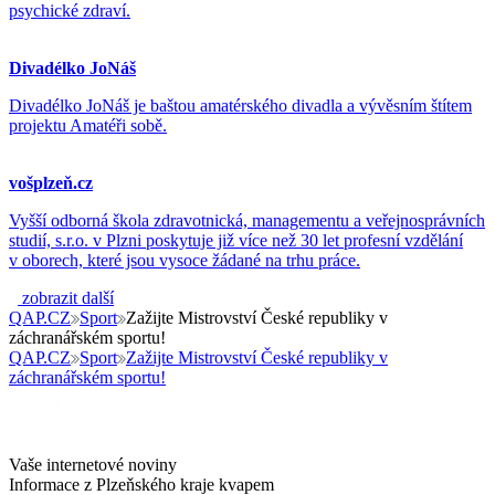
psychické zdraví.
Divadélko JoNáš
Divadélko JoNáš je baštou amatérského divadla a vývěsním štítem
projektu Amatéři sobě.
vošplzeň.cz
Vyšší odborná škola zdravotnická, managementu a veřejnosprávních
studií, s.r.o. v Plzni poskytuje již více než 30 let profesní vzdělání
v oborech, které jsou vysoce žádané na trhu práce.
zobrazit další
QAP.CZ
Sport
Zažijte Mistrovství České republiky v
záchranářském sportu!
QAP.CZ
Sport
Zažijte Mistrovství České republiky v
záchranářském sportu!
Vaše internetové noviny
Informace z Plzeňského kraje kvapem