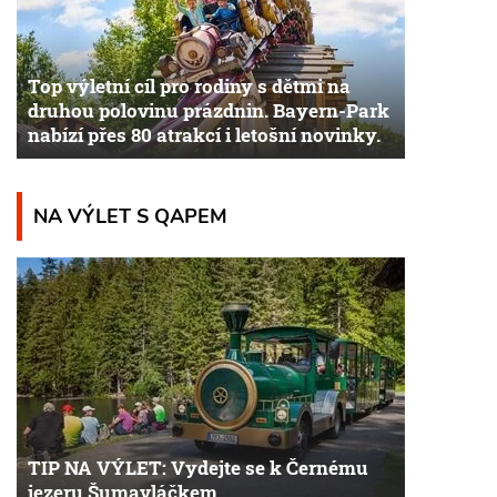
Top výletní cíl pro rodiny s dětmi na
druhou polovinu prázdnin. Bayern-Park
nabízí přes 80 atrakcí i letošní novinky.
NA VÝLET S QAPEM
TIP NA VÝLET: Vydejte se k Černému
jezeru Šumavláčkem