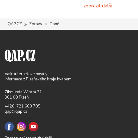
zobrazit další
QAP.CZ
Zprávy
Daně
Vaše internetové noviny
Informace z Plzeňského kraje kvapem
Zikmunda Wintra 21
301 00 Plzeň
+420 721 660 705
qap@qap.cz