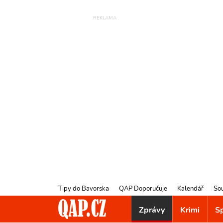
Tipy do Bavorska
QAP Doporučuje
Kalendář
So
Zprávy
Krimi
S