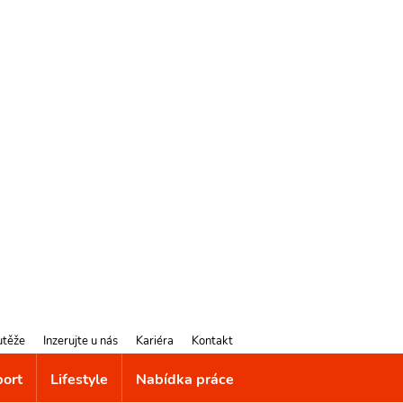
utěže
Inzerujte u nás
Kariéra
Kontakt
port
Lifestyle
Nabídka práce