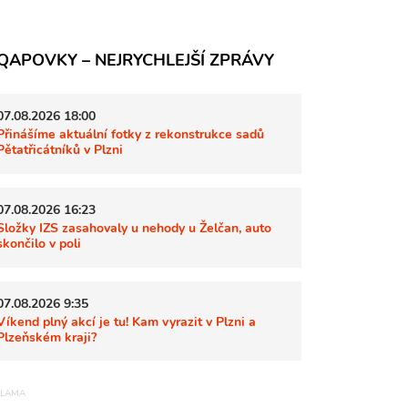
QAPOVKY – NEJRYCHLEJŠÍ ZPRÁVY
07.08.2026 18:00
Přinášíme aktuální fotky z rekonstrukce sadů
Pětatřicátníků v Plzni
07.08.2026 16:23
Složky IZS zasahovaly u nehody u Želčan, auto
skončilo v poli
07.08.2026 9:35
Víkend plný akcí je tu! Kam vyrazit v Plzni a
Plzeňském kraji?