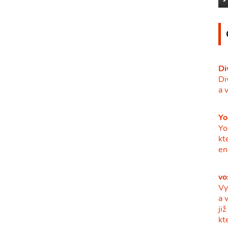
Di
Di
a 
Yo
Yo
kt
en
vo
Vy
a 
ji
kt