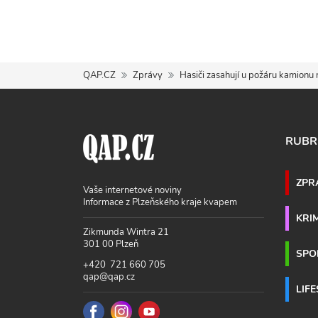
QAP.CZ
Zprávy
Hasiči zasahují u požáru kamionu
RUBR
ZPR
Vaše internetové noviny
Informace z Plzeňského kraje kvapem
KRI
Zikmunda Wintra 21
301 00 Plzeň
SPO
+420 721 660 705
qap@qap.cz
LIF