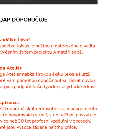
QAP DOPORUČUJE
vadélko JoNáš
vadélko JoNáš je baštou amatérského divadla
vývěsním štítem projektu Amatéři sobě.
ga Ateliér
ga Ateliér nabízí širokou škálu lekcí a kurzů,
eré vám pomohou odpočinout si, získat novou
ergii a podpořit vaše fyzické i psychické zdraví.
šplzeň.cz
šší odborná škola zdravotnická, managementu
veřejnosprávních studií, s.r.o. v Plzni poskytuje
ž více než 30 let profesní vzdělání v oborech,
eré jsou vysoce žádané na trhu práce.