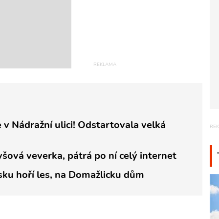
 v Nádražní ulici! Odstartovala velká
yšová veverka, pátrá po ní celý internet
vsku hoří les, na Domažlicku dům