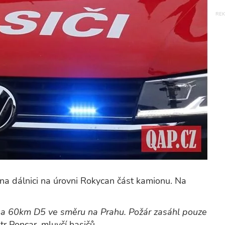
na dálnici na úrovni Rokycan část kamionu. Na
a 60km D5 ve směru na Prahu. Požár zasáhl pouze
tr Poncar, mluvčí hasičů.