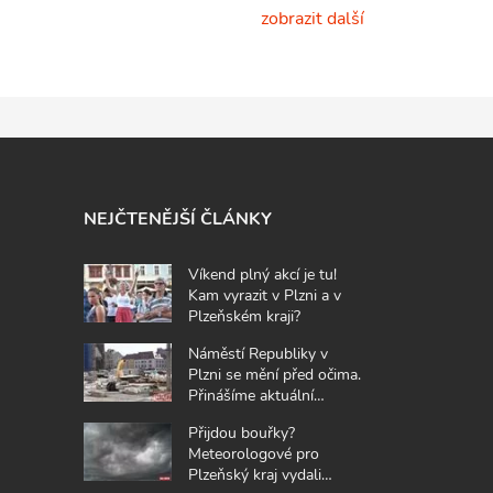
zobrazit další
NEJČTENĚJŠÍ ČLÁNKY
Víkend plný akcí je tu!
Kam vyrazit v Plzni a v
Plzeňském kraji?
Náměstí Republiky v
Plzni se mění před očima.
Přinášíme aktuální
fotografie z místa
Přijdou bouřky?
Meteorologové pro
Plzeňský kraj vydali