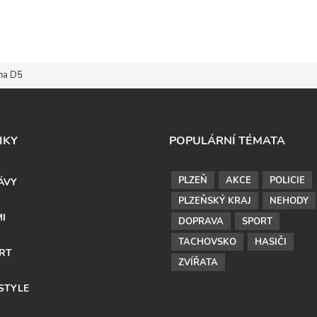
 na D5
IKY
POPULÁRNÍ TÉMATA
PLZEŇ
AKCE
POLICIE
ÁVY
PLZEŇSKÝ KRAJ
NEHODY
MI
DOPRAVA
SPORT
TACHOVSKO
HASIČI
RT
ZVÍŘATA
ESTYLE