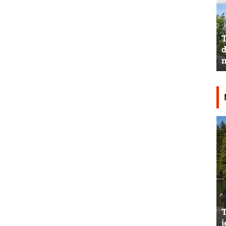
T
d
n