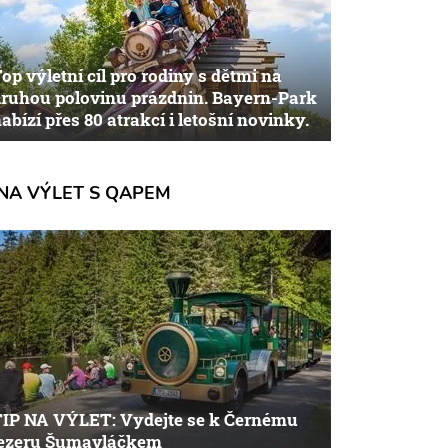
op výletní cíl pro rodiny s dětmi na
ruhou polovinu prázdnin. Bayern-Park
abízí přes 80 atrakcí i letošní novinky.
NA VÝLET S QAPEM
TIP NA VÝLET: Vydejte se k Černému
jezeru Šumavláčkem