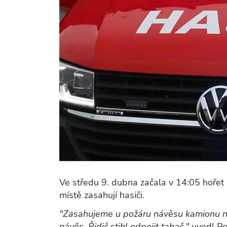
Ve středu 9. dubna začala v 14:05 hořet 
místě zasahují hasiči.
"Zasahujeme u požáru návěsu kamionu n
návěs. Řidič stihl odpojit tahač,"
uvedl Pe