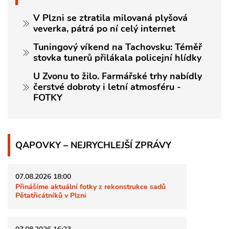
V Plzni se ztratila milovaná plyšová
veverka, pátrá po ní celý internet
Tuningový víkend na Tachovsku: Téměř
stovka tunerů přilákala policejní hlídky
U Zvonu to žilo. Farmářské trhy nabídly
čerstvé dobroty i letní atmosféru -
FOTKY
QAPOVKY – NEJRYCHLEJŠÍ ZPRÁVY
07.08.2026 18:00
Přinášíme aktuální fotky z rekonstrukce sadů
Pětatřicátníků v Plzni
07.08.2026 16:23