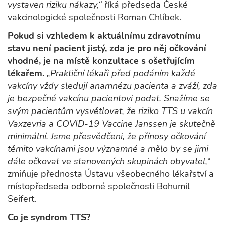
vystaven riziku nákazy,“
říká předseda České
vakcinologické společnosti Roman Chlíbek.
Pokud si vzhledem k aktuálnímu zdravotnímu
stavu není pacient jistý, zda je pro něj očkování
vhodné, je na místě konzultace s ošetřujícím
lékařem.
„Praktiční lékaři před podáním každé
vakcíny vždy sledují anamnézu pacienta a zváží, zda
je bezpečné vakcínu pacientovi podat. Snažíme se
svým pacientům vysvětlovat, že riziko TTS u vakcín
Vaxzevria a COVID-19 Vaccine Janssen je skutečně
minimální. Jsme přesvědčeni, že přínosy očkování
těmito vakcínami jsou významné a mělo by se jimi
dále očkovat ve stanovených skupinách obyvatel,“
zmiňuje přednosta Ústavu všeobecného lékařství a
místopředseda odborné společnosti Bohumil
Seifert.
Co je syndrom TTS?