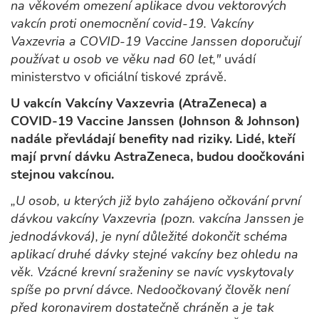
na věkovém omezení aplikace dvou vektorových
vakcín proti onemocnění covid-19. Vakcíny
Vaxzevria a COVID-19 Vaccine Janssen doporučují
používat u osob ve věku nad 60 let,"
uvádí
ministerstvo v oficiální tiskové zprávě.
U vakcín Vakcíny Vaxzevria (AtraZeneca) a
COVID-19 Vaccine Janssen (Johnson & Johnson)
nadále převládají benefity nad riziky.
Lidé, kteří
mají první dávku AstraZeneca, budou doočkováni
stejnou vakcínou.
„U osob, u kterých již bylo zahájeno očkování první
dávkou vakcíny Vaxzevria (pozn. vakcína Janssen je
jednodávková), je nyní důležité dokončit schéma
aplikací druhé dávky stejné vakcíny bez ohledu na
věk. Vzácné krevní sraženiny se navíc vyskytovaly
spíše po první dávce. Nedoočkovaný člověk není
před koronavirem dostatečně chráněn a je tak