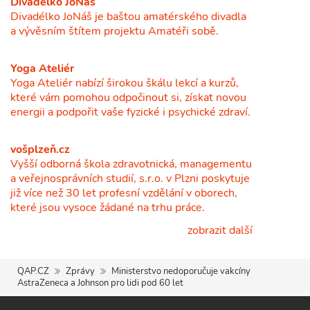
Divadélko JoNáš
Divadélko JoNáš je baštou amatérského divadla
a vývěsním štítem projektu Amatéři sobě.
Yoga Ateliér
Yoga Ateliér nabízí širokou škálu lekcí a kurzů,
které vám pomohou odpočinout si, získat novou
energii a podpořit vaše fyzické i psychické zdraví.
vošplzeň.cz
Vyšší odborná škola zdravotnická, managementu
a veřejnosprávních studií, s.r.o. v Plzni poskytuje
již více než 30 let profesní vzdělání v oborech,
které jsou vysoce žádané na trhu práce.
zobrazit další
QAP.CZ
Zprávy
Ministerstvo nedoporučuje vakcíny
AstraZeneca a Johnson pro lidi pod 60 let