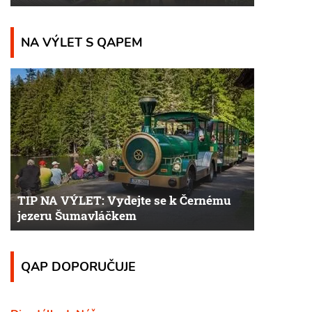
NA VÝLET S QAPEM
TIP NA VÝLET: Vydejte se k Černému
jezeru Šumavláčkem
QAP DOPORUČUJE