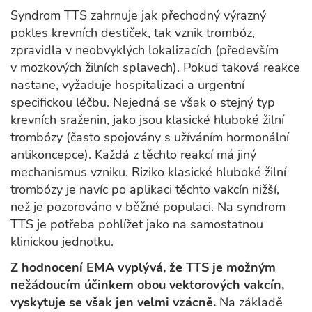
Syndrom TTS zahrnuje jak přechodný výrazný
pokles krevních destiček, tak vznik trombóz,
zpravidla v neobvyklých lokalizacích (především
v mozkových žilních splavech). Pokud taková reakce
nastane, vyžaduje hospitalizaci a urgentní
specifickou léčbu. Nejedná se však o stejný typ
krevních sraženin, jako jsou klasické hluboké žilní
trombózy (často spojovány s užíváním hormonální
antikoncepce). Každá z těchto reakcí má jiný
mechanismus vzniku. Riziko klasické hluboké žilní
trombózy je navíc po aplikaci těchto vakcín nižší,
než je pozorováno v běžné populaci. Na syndrom
TTS je potřeba pohlížet jako na samostatnou
klinickou jednotku.
Z hodnocení EMA vyplývá, že TTS je možným
nežádoucím účinkem obou vektorových vakcín,
vyskytuje se však jen velmi vzácně.
Na základě