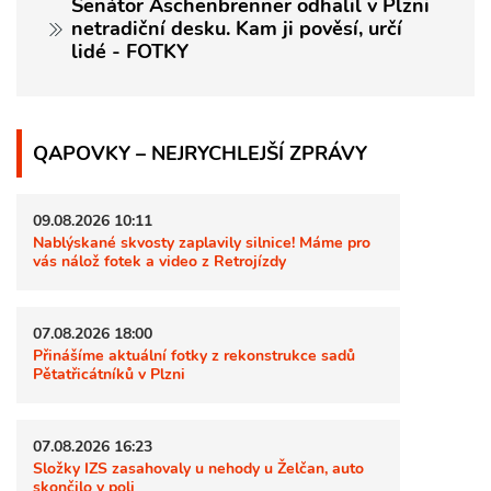
Senátor Aschenbrenner odhalil v Plzni
netradiční desku. Kam ji pověsí, určí
lidé - FOTKY
QAPOVKY – NEJRYCHLEJŠÍ ZPRÁVY
09.08.2026 10:11
Nablýskané skvosty zaplavily silnice! Máme pro
vás nálož fotek a video z Retrojízdy
07.08.2026 18:00
Přinášíme aktuální fotky z rekonstrukce sadů
Pětatřicátníků v Plzni
07.08.2026 16:23
Složky IZS zasahovaly u nehody u Želčan, auto
skončilo v poli