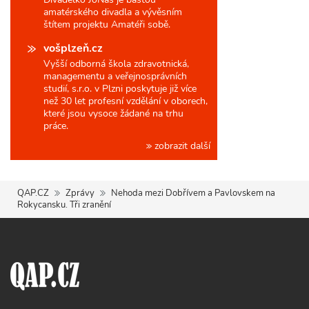
amatérského divadla a vývěsním
štítem projektu Amatéři sobě.
vošplzeň.cz
Vyšší odborná škola zdravotnická,
managementu a veřejnosprávních
studií, s.r.o. v Plzni poskytuje již více
než 30 let profesní vzdělání v oborech,
které jsou vysoce žádané na trhu
práce.
zobrazit další
QAP.CZ
Zprávy
Nehoda mezi Dobřívem a Pavlovskem na
Rokycansku. Tři zranění