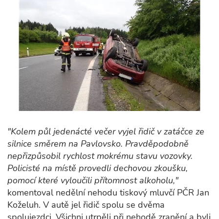
"Kolem půl jedenácté večer vyjel řidič v zatáčce ze
silnice směrem na Pavlovsko. Pravděpodobně
nepřizpůsobil rychlost mokrému stavu vozovky.
Policisté na místě provedli dechovou zkoušku,
pomocí které vyloučili přítomnost alkoholu,"
komentoval nedělní nehodu tiskový mluvčí PČR Jan
Koželuh. V autě jel řidič spolu se dvěma
spolujezdci. Všichni utrpěli při nehodě zranění a byli