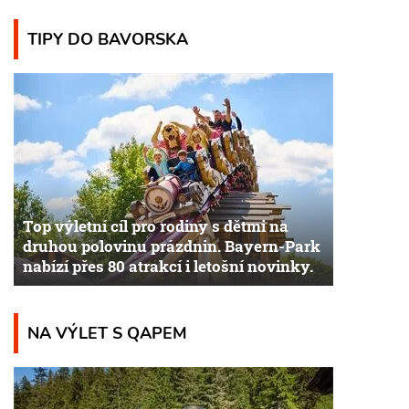
TIPY DO BAVORSKA
Top výletní cíl pro rodiny s dětmi na
druhou polovinu prázdnin. Bayern-Park
nabízí přes 80 atrakcí i letošní novinky.
NA VÝLET S QAPEM