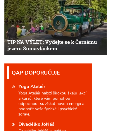
TIP NA VÝLET: Vydejte se k Černému
jezeru Šumavláčkem
QAP DOPORUČUJE
Yoga Ateliér
Yoga Ateliér nabízí širokou škálu lekcí
a kurzů, které vám pomohou
odpočinout si, získat novou energii a
podpořit vaše fyzické i psychické
zdraví.
Divadélko JoNáš
Divadélko JoNáš je baštou