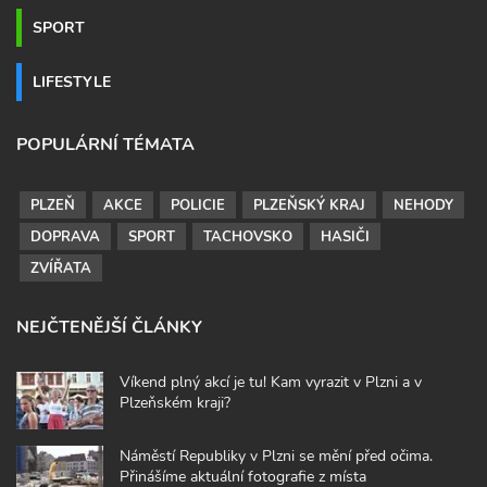
SPORT
LIFESTYLE
POPULÁRNÍ TÉMATA
PLZEŇ
AKCE
POLICIE
PLZEŇSKÝ KRAJ
NEHODY
DOPRAVA
SPORT
TACHOVSKO
HASIČI
ZVÍŘATA
NEJČTENĚJŠÍ ČLÁNKY
Víkend plný akcí je tu! Kam vyrazit v Plzni a v
Plzeňském kraji?
Náměstí Republiky v Plzni se mění před očima.
Přinášíme aktuální fotografie z místa