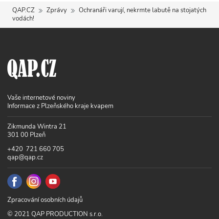
QAP.CZ
Zprávy
Ochranáři varují, nekrmte labutě na stojatých
vodách!
Vaše internetové noviny
Informace z Plzeňského kraje kvapem
Zikmunda Wintra 21
301 00 Plzeň
+420 721 660 705
qap@qap.cz
Zpracování osobních údajů
© 2021 QAP PRODUCTION s.r.o.