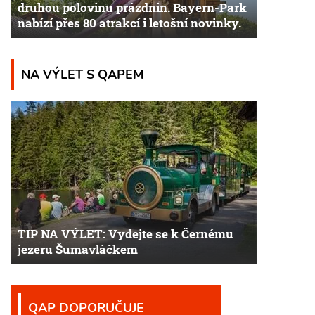
druhou polovinu prázdnin. Bayern-Park
nabízí přes 80 atrakcí i letošní novinky.
NA VÝLET S QAPEM
TIP NA VÝLET: Vydejte se k Černému
jezeru Šumavláčkem
QAP DOPORUČUJE