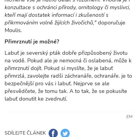
konzultace s ochránci přírody, ornitology či myslivci,
kteří mají dostatek informací i zkušeností s
přikrmováním volně žijících živočichů,"
doporučuje
Moulis.
Přimrznutí je možné?
Labuť je severský pták dobře přizpůsobený životu
na vodě. Pokud ale je nemocná či oslabená, může k
přimrznutí dojít. Pokud si myslíte, že je labuť
přimrzlá, zavolejte radši záchranáře, ochranáře. je to
bezpečnější pro vás i labuť. Nejprve se ale
přesvědčete, že tomu tak. A to tak, že se pokusíte
labuť donutit ke zvednutí.
EM
SDÍLEJTE ČLÁNEK