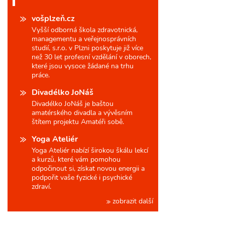
vošplzeň.cz
Vyšší odborná škola zdravotnická,
managementu a veřejnosprávních
studií, s.r.o. v Plzni poskytuje již více
než 30 let profesní vzdělání v oborech,
které jsou vysoce žádané na trhu
práce.
Divadélko JoNáš
Divadélko JoNáš je baštou
amatérského divadla a vývěsním
štítem projektu Amatéři sobě.
Yoga Ateliér
Yoga Ateliér nabízí širokou škálu lekcí
a kurzů, které vám pomohou
odpočinout si, získat novou energii a
podpořit vaše fyzické i psychické
zdraví.
zobrazit další