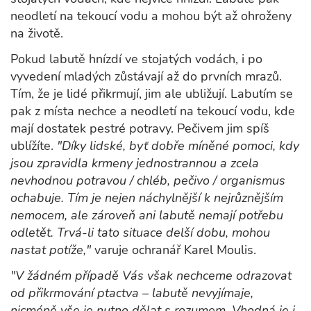
neodletí na tekoucí vodu a mohou být až ohroženy
na životě.
Pokud labutě hnízdí ve stojatých vodách, i po
vyvedení mladých zůstávají až do prvních mrazů.
Tím, že je lidé přikrmují, jim ale ubližují. Labutím se
pak z místa nechce a neodletí na tekoucí vodu, kde
mají dostatek pestré potravy. Pečivem jim spíš
ublížíte.
"Díky lidské, byť dobře míněné pomoci, kdy
jsou zpravidla krmeny jednostrannou a zcela
nevhodnou potravou / chléb, pečivo / organismus
ochabuje. Tím je nejen náchylnější k nejrůznějším
nemocem, ale zároveň ani labutě nemají potřebu
odletět. Trvá-li tato situace delší dobu, mohou
nastat potíže,"
varuje ochranář Karel Moulis.
"V žádném případě Vás však nechceme odrazovat
od přikrmování ptactva – labutě nevyjímaje,
nicméně vše je nutno dělat s rozumem. Vhodná je i