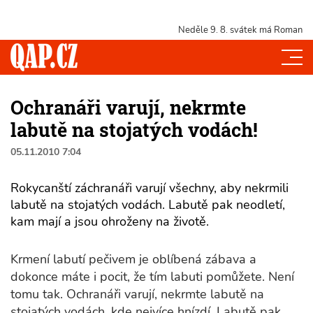
Neděle 9. 8.
svátek má Roman
Ochranáři varují, nekrmte
labutě na stojatých vodách!
05.11.2010 7:04
Rokycanští záchranáři varují všechny, aby nekrmili
labutě na stojatých vodách. Labutě pak neodletí,
kam mají a jsou ohroženy na životě.
Krmení labutí pečivem je oblíbená zábava a
dokonce máte i pocit, že tím labuti pomůžete. Není
tomu tak. Ochranáři varují, nekrmte labutě na
stojatých vodách, kde nejvíce hnízdí. Labutě pak