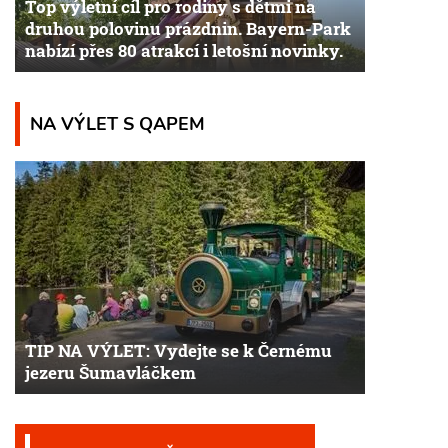
Top výletní cíl pro rodiny s dětmi na
druhou polovinu prázdnin. Bayern-Park
nabízí přes 80 atrakcí i letošní novinky.
NA VÝLET S QAPEM
TIP NA VÝLET: Vydejte se k Černému
jezeru Šumavláčkem