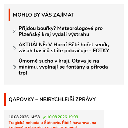
MOHLO BY VÁS ZAJÍMAT
Přijdou bouřky? Meteorologové pro
Plzeňský kraj vydali výstrahu
AKTUÁLNĚ: V Horní Bělé hořel seník,
zásah hasičů stále pokračuje - FOTKY
Úmorné sucho v kraji. Otava je na
minimu, vypínají se fontány a příroda
trpí
QAPOVKY – NEJRYCHLEJŠÍ ZPRÁVY
10.08.2026 14:58
10.08.2026 19:03
Tragická nehoda u Štěnovic. Řidič havaroval na
kruhovém objezdu a na místě zemřel