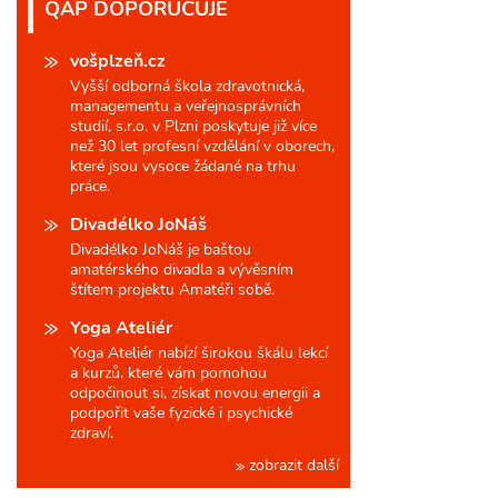
QAP DOPORUČUJE
vošplzeň.cz
Vyšší odborná škola zdravotnická,
managementu a veřejnosprávních
studií, s.r.o. v Plzni poskytuje již více
než 30 let profesní vzdělání v oborech,
které jsou vysoce žádané na trhu
práce.
Divadélko JoNáš
Divadélko JoNáš je baštou
amatérského divadla a vývěsním
štítem projektu Amatéři sobě.
Yoga Ateliér
Yoga Ateliér nabízí širokou škálu lekcí
a kurzů, které vám pomohou
odpočinout si, získat novou energii a
podpořit vaše fyzické i psychické
zdraví.
zobrazit další