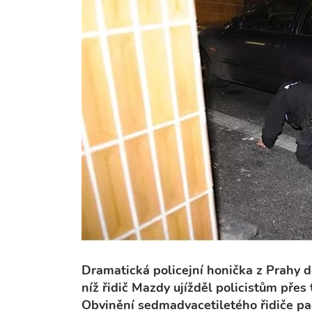
Dramatická policejní honička z Prahy d
níž řidič Mazdy ujížděl policistům přes
Obvinění sedmadvacetiletého řidiče pa