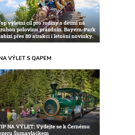
op výletní cíl pro rodiny s dětmi na
ruhou polovinu prázdnin. Bayern-Park
abízí přes 80 atrakcí i letošní novinky.
NA VÝLET S QAPEM
TIP NA VÝLET: Vydejte se k Černému
jezeru Šumavláčkem