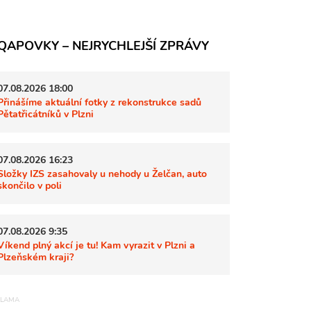
QAPOVKY – NEJRYCHLEJŠÍ ZPRÁVY
07.08.2026 18:00
Přinášíme aktuální fotky z rekonstrukce sadů
Pětatřicátníků v Plzni
07.08.2026 16:23
Složky IZS zasahovaly u nehody u Želčan, auto
skončilo v poli
07.08.2026 9:35
Víkend plný akcí je tu! Kam vyrazit v Plzni a
Plzeňském kraji?