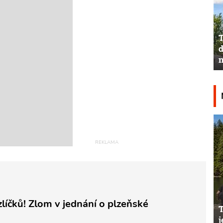
T
d
n
líčků! Zlom v jednání o plzeňské