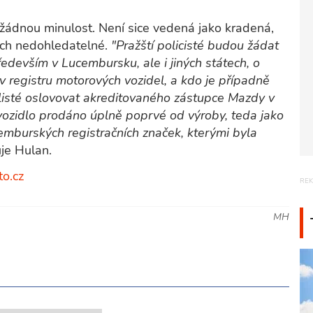
á žádnou minulost. Není sice vedená jako kradená,
hách nedohledatelné.
"Pražští policisté budou žádat
devším v Lucembursku, ale i jiných státech, o
 v registru motorových vozidel, a kdo je případně
alisté oslovovat akreditovaného zástupce Mazdy v
o vozidlo prodáno úplně poprvé od výroby, teda jako
emburských registračních značek, kterými byla
uje Hulan.
to.cz
MH