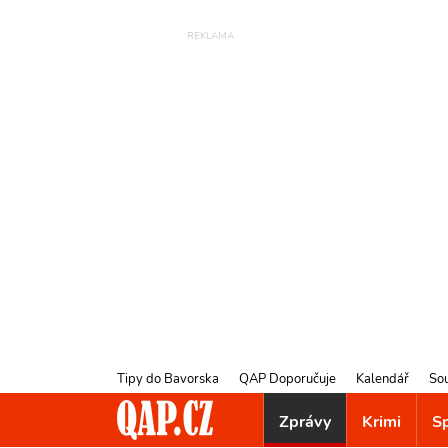
Tipy do Bavorska
QAP Doporučuje
Kalendář
So
Zprávy
Krimi
S