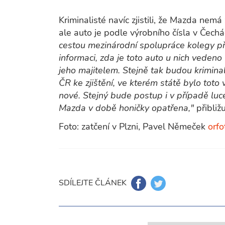
Kriminalisté navíc zjistili, že Mazda nem
ale auto je podle výrobního čísla v Čec
cestou mezinárodní spolupráce kolegy pře
informaci, zda je toto auto u nich vedeno
jeho majitelem. Stejně tak budou krimin
ČR ke zjištění, ve kterém státě bylo tot
nové. Stejný bude postup i v případě luc
Mazda v době honičky opatřena,"
přibliž
Foto: zatčení v Plzni, Pavel Němeček
orfo
SDÍLEJTE ČLÁNEK