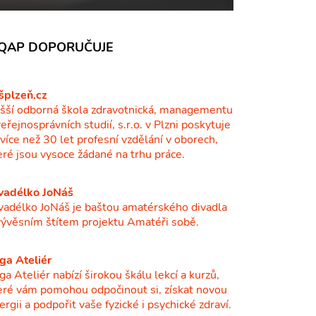
QAP DOPORUČUJE
šplzeň.cz
šší odborná škola zdravotnická, managementu
veřejnosprávních studií, s.r.o. v Plzni poskytuje
ž více než 30 let profesní vzdělání v oborech,
eré jsou vysoce žádané na trhu práce.
vadélko JoNáš
vadélko JoNáš je baštou amatérského divadla
vývěsním štítem projektu Amatéři sobě.
ga Ateliér
ga Ateliér nabízí širokou škálu lekcí a kurzů,
eré vám pomohou odpočinout si, získat novou
ergii a podpořit vaše fyzické i psychické zdraví.