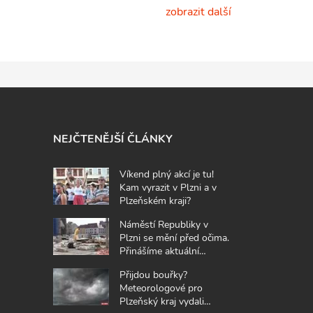
zobrazit další
NEJČTENĚJŠÍ ČLÁNKY
Víkend plný akcí je tu!
Kam vyrazit v Plzni a v
Plzeňském kraji?
Náměstí Republiky v
Plzni se mění před očima.
Přinášíme aktuální
fotografie z místa
Přijdou bouřky?
Meteorologové pro
Plzeňský kraj vydali