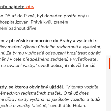
info najdete
zde.
y po D5 až do Plzně, byl dopaden postřelený u
hospitalizován. Právě kvůli zranění
ění padnout dříve.
en z plzeňské nemocnice do Prahy a vyslechl si
činy maření výkonu úředního rozhodnutí a vykázání,
ní. Za ty mu v případě odsouzení hrozí trest odnětí
něný v cele předběžného zadržení, a vyšetřovatel
 na uvalení vazby,"
uvedl policejní mluvčí Tomáš
zdy, se kterou obviněný ujížděl.
"V tomto vozidle
 německých registračních značek. O té už dnes
mi úřady nikdy vydána na jakékoliv vozidlo, a tudíž
jedná o značky falešné,"
uvedl dále Hulan.