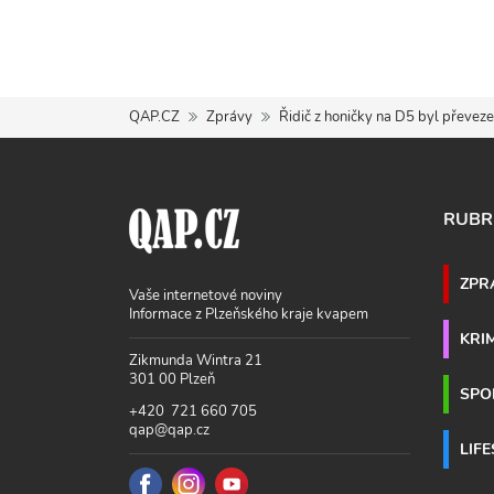
QAP.CZ
Zprávy
Řidič z honičky na D5 byl převez
RUBR
ZPR
Vaše internetové noviny
Informace z Plzeňského kraje kvapem
KRI
Zikmunda Wintra 21
301 00 Plzeň
SPO
+420 721 660 705
qap@qap.cz
LIF