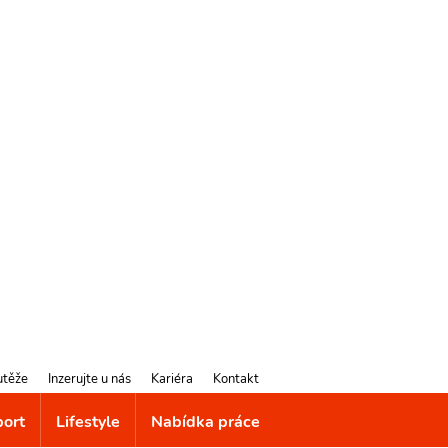
utěže
Inzerujte u nás
Kariéra
Kontakt
port
Lifestyle
Nabídka práce