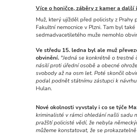
Více o honičce, záběry z kamer a další 
Muž, který ujížděl před policisty z Prah
Fakultní nemocnice v Plzni. Tam byl také 
sedmadvacetiletého muže nemohlo obvin
Ve středu 15. ledna byl ale muž převez
obvinění.
"Jedná se konkrétně o trestné 
násilí proti úřední osobě a obecné ohrože
svobody až na osm let. Poté skončil obvi
podal podnět státnímu zástupci k návrhu
Hulan.
Nové okolnosti vyvstaly i co se týče Ma
kriminalisté v rámci ohledání našli sadu
pražští policisté vědí, že nebyla německý
můžeme konstatovat, že se prokazatelně 