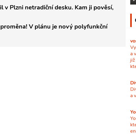
v Plzni netradiční desku. Kam ji pověsí,
 proměna! V plánu je nový polyfunkční
vo
Vy
a 
ji
kt
Di
Di
a 
Yo
Yo
kt
en