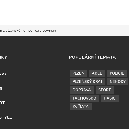
en z plzeňské nemocnice a obviněn
IKY
POPULÁRNÍ TÉMATA
PLZEŇ
AKCE
POLICIE
ÁVY
PLZEŇSKÝ KRAJ
NEHODY
MI
DOPRAVA
SPORT
TACHOVSKO
HASIČI
RT
ZVÍŘATA
ESTYLE