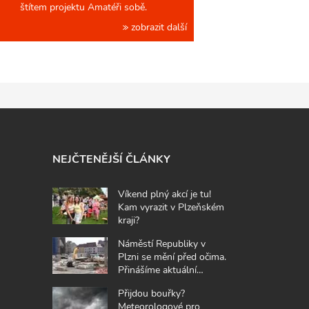
štítem projektu Amatéři sobě.
zobrazit další
NEJČTENĚJŠÍ ČLÁNKY
Víkend plný akcí je tu!
Kam vyrazit v Plzeňském
kraji?
Náměstí Republiky v
Plzni se mění před očima.
Přinášíme aktuální
fotografie z místa
Přijdou bouřky?
Meteorologové pro