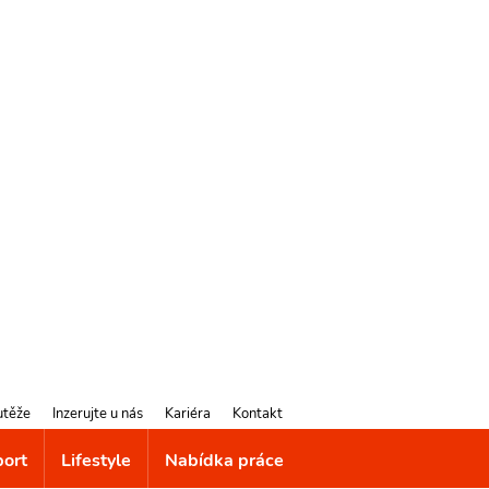
utěže
Inzerujte u nás
Kariéra
Kontakt
port
Lifestyle
Nabídka práce