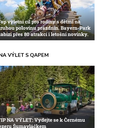
op výletní cíl pro rodiny s dětmi na
ruhou polovinu prázdnin. Bayern-Park
abízí přes 80 atrakcí i letošní novinky.
NA VÝLET S QAPEM
TIP NA VÝLET: Vydejte se k Černému
jezeru Šumavláčkem