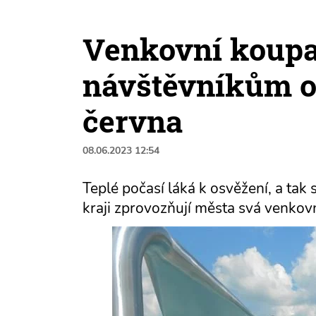
Venkovní koupal
návštěvníkům o
června
08.06.2023 12:54
Teplé počasí láká k osvěžení, a tak
kraji zprovozňují města svá venkovn