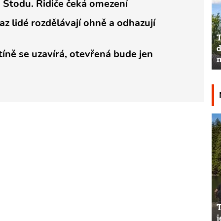
u Stodu. Řidiče čeká omezení
az lidé rozdělávají ohně a odhazují
T
d
tíně se uzavírá, otevřená bude jen
n