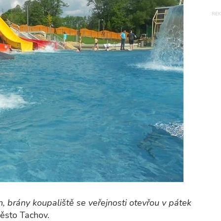
ch, brány koupaliště se veřejnosti otevřou v pátek
město Tachov.