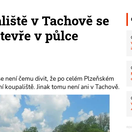
iště v Tachově se
tevře v půlce
 se není čemu divit, že po celém Plzeňském
í koupaliště. Jinak tomu není ani v Tachově.