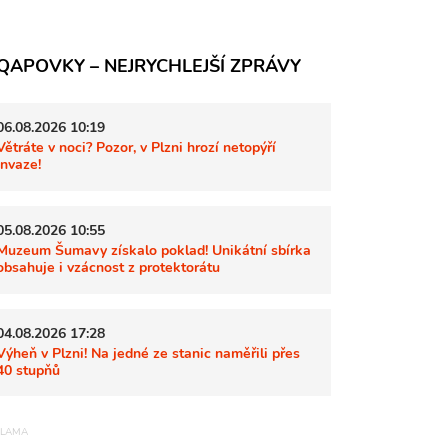
QAPOVKY – NEJRYCHLEJŠÍ ZPRÁVY
06.08.2026 10:19
Větráte v noci? Pozor, v Plzni hrozí netopýří
invaze!
05.08.2026 10:55
Muzeum Šumavy získalo poklad! Unikátní sbírka
obsahuje i vzácnost z protektorátu
04.08.2026 17:28
Výheň v Plzni! Na jedné ze stanic naměřili přes
40 stupňů