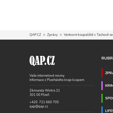
QAP.CZ
Zprávy
Venkovní koupaliště v Tachově se
RUBR
ZPR
Vaše internetové noviny
Informace z Plzeňského kraje kvapem
KRI
Zikmunda Wintra 21
301 00 Plzeň
SPO
+420 721 660 705
qap@qap.cz
LIF