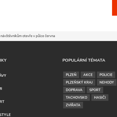
 návštěvníkům otevře v půlce června
IKY
POPULÁRNÍ TÉMATA
PLZEŇ
AKCE
POLICIE
ÁVY
PLZEŇSKÝ KRAJ
NEHODY
MI
DOPRAVA
SPORT
TACHOVSKO
HASIČI
RT
ZVÍŘATA
ESTYLE