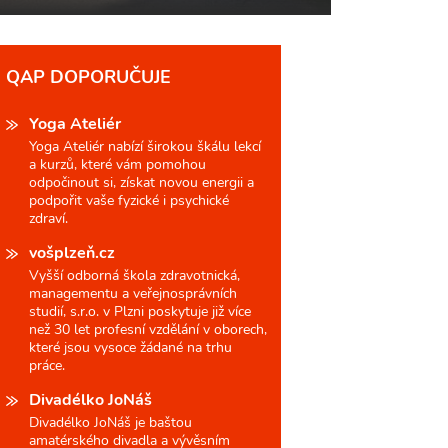
QAP DOPORUČUJE
Yoga Ateliér
Yoga Ateliér nabízí širokou škálu lekcí
a kurzů, které vám pomohou
odpočinout si, získat novou energii a
podpořit vaše fyzické i psychické
zdraví.
vošplzeň.cz
Vyšší odborná škola zdravotnická,
managementu a veřejnosprávních
studií, s.r.o. v Plzni poskytuje již více
než 30 let profesní vzdělání v oborech,
které jsou vysoce žádané na trhu
práce.
Divadélko JoNáš
Divadélko JoNáš je baštou
amatérského divadla a vývěsním