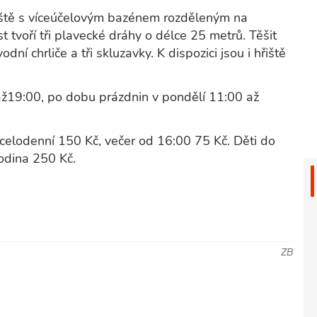
liště s víceúčelovým bazénem rozděleným na
t tvoří tři plavecké dráhy o délce 25 metrů. Těšit
ní chrliče a tři skluzavky. K dispozici jsou i hřiště
až19:00, po dobu prázdnin v pondělí 11:00 až
 celodenní 150 Kč, večer od 16:00 75 Kč. Děti do
Rodina 250 Kč.
ZB