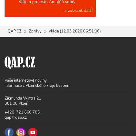
štítem projektu Amatéři sobě.
zobrazit další
QAP.CZ
Zprávy
vláda (12.03.2020 06:51:00)
Vaše internetové noviny
Informace z Plzeňského kraje kvapem
Zikmunda Wintra 21
301 00 Plzeň
+420 721 660 705
qap@qap.cz