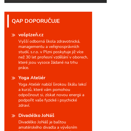
QAP DOPORUČUJE
vošplzeň.cz
Vyšší odborná škola zdravotnická,
managementu a veřejnosprávních
studií, s.r.o. v Plzni poskytuje již více
než 30 let profesní vzdělání v oborech,
které jsou vysoce žádané na trhu
práce.
Yoga Ateliér
Yoga Ateliér nabízí širokou škálu lekcí
a kurzů, které vám pomohou
odpočinout si, získat novou energii a
podpořit vaše fyzické i psychické
zdraví.
Divadélko JoNáš
Divadélko JoNáš je baštou
amatérského divadla a vývěsním