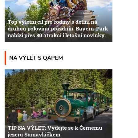
Top výletní cíl pro rodiny s dětmi na
druhou polovinu prázdnin. Bayern-Park
nabízí přes 80 atrakcí i letošní novinky.
NA VÝLET S QAPEM
TIP NA VÝLET: Vydejte se k Černému
jezeru Šumavláčkem