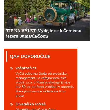
TIP NA VÝLET: Vydejte se k Černému
jezeru Šumavláčkem
QAP DOPORUČUJE
vošplzeň.cz
Vyšší odborná škola zdravotnická,
managementu a veřejnosprávních
studií, s.r.o. v Plzni poskytuje již více
než 30 let profesní vzdělání v oborech,
které jsou vysoce žádané na trhu
práce.
Divadélko JoNáš
Divadélko JoNáš je baštou