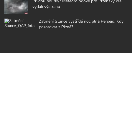
Přijdou bouřky? Meteorologové pro Plzeňský kraj
vydali výstrahu
Zatmění Slunce vystřídá noc plná Perseid. Kdy
pozorovat z Plzně?