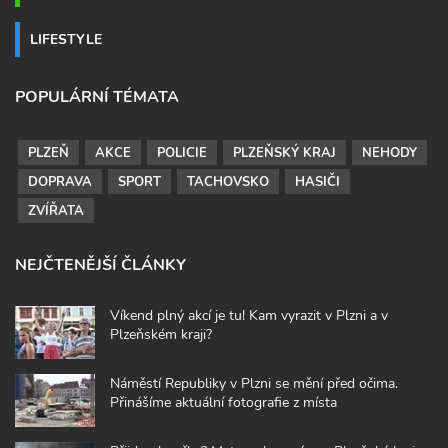
LIFESTYLE
POPULÁRNÍ TÉMATA
PLZEŇ
AKCE
POLICIE
PLZEŇSKÝ KRAJ
NEHODY
DOPRAVA
SPORT
TACHOVSKO
HASIČI
ZVÍŘATA
NEJČTENĚJŠÍ ČLÁNKY
Víkend plný akcí je tu! Kam vyrazit v Plzni a v
Plzeňském kraji?
Náměstí Republiky v Plzni se mění před očima.
Přinášíme aktuální fotografie z místa