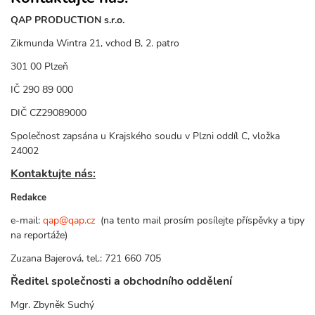
QAP PRODUCTION s.r.o.
Zikmunda Wintra 21, vchod B, 2. patro
301 00 Plzeň
IČ 290 89 000
DIČ CZ29089000
Společnost zapsána u Krajského soudu v Plzni oddíl C, vložka
24002
Kontaktujte nás:
Redakce
e-mail:
qap@qap.cz
(na tento mail prosím posílejte příspěvky a tipy
na reportáže)
Zuzana Bajerová, tel.: 721 660 705
Ředitel společnosti a obchodního oddělení
Mgr. Zbyněk Suchý