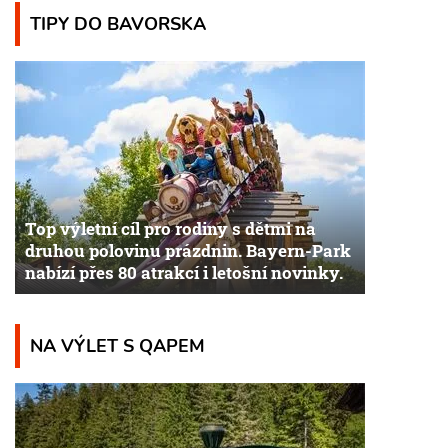
TIPY DO BAVORSKA
Top výletní cíl pro rodiny s dětmi na
druhou polovinu prázdnin. Bayern-Park
nabízí přes 80 atrakcí i letošní novinky.
NA VÝLET S QAPEM