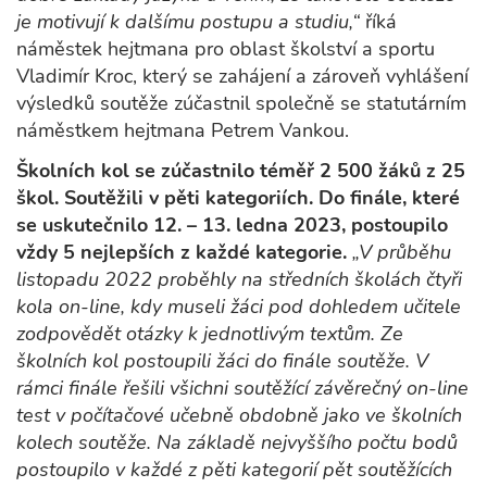
je motivují k dalšímu postupu a studiu,“
říká
náměstek hejtmana pro oblast školství a sportu
Vladimír Kroc, který se zahájení a zároveň vyhlášení
výsledků soutěže zúčastnil společně se statutárním
náměstkem hejtmana Petrem Vankou.
Školních kol se zúčastnilo téměř 2 500 žáků z 25
škol. Soutěžili v pěti kategoriích. Do finále, které
se uskutečnilo 12. – 13. ledna 2023, postoupilo
vždy 5 nejlepších z každé kategorie.
„V průběhu
listopadu 2022 proběhly na středních školách čtyři
kola on-line, kdy museli žáci pod dohledem učitele
zodpovědět otázky k jednotlivým textům. Ze
školních kol postoupili žáci do finále soutěže. V
rámci finále řešili všichni soutěžící závěrečný on-line
test v počítačové učebně obdobně jako ve školních
kolech soutěže. Na základě nejvyššího počtu bodů
postoupilo v každé z pěti kategorií pět soutěžících