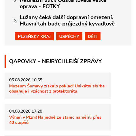
Nádražní ulici! Odstartovala velká
oprava - FOTKY
Lužany čeká další dopravní omezení.
Hlavní tah bude průjezdný kyvadlově
PLZEŇSKÝ KRAJ
ÚSPĚCHY
DĚTI
QAPOVKY – NEJRYCHLEJŠÍ ZPRÁVY
05.08.2026 10:55
Muzeum Šumavy získalo poklad! Unikátní sbírka
obsahuje i vzácnost z protektorátu
04.08.2026 17:28
Výheň v Plzni! Na jedné ze stanic naměřili přes
40 stupňů