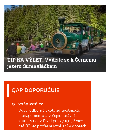
TIP NA VÝLET: Vydejte se k Černému
jezeru Šumavláčkem
QAP DOPORUČUJE
vošplzeň.cz
Vyšší odborná škola zdravotnická,
managementu a veřejnosprávních
studií, s.r.o. v Plzni poskytuje již více
než 30 let profesní vzdělání v oborech,