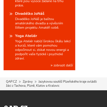
které jsou vysoce žádané na trhu
práce.
Divadélko JoNáš
Divadélko JoNáš je baštou
amatérského divadla a vývěsním
štítem projektu Amatéři sobě.
Yoga Ateliér
Yoga Ateliér nabízí širokou škálu lekcí
a kurzů, které vám pomohou
odpočinout si, získat novou energii a
podpořit vaše fyzické i psychické
zdraví.
zobrazit další
QAP.CZ
Zprávy
Jazykovou soutěž Plzeňského kraje ovládli
žáci z Tachova, Plzně, Klatov a Kralovic