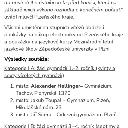
do posledního ústního kola před komisi, která na
základě jejich výkonu rozhodla o konečném pořadí,“
uvádí mluvčí Plzeňského kraje.
Všichni umístění na stupních vítězů obdrželi
poukázky na nákup elektroniky od Plzeňského kraje
a poukázky na jazykové kurzy Mezinárodní letní
jazykové školy Západočeské univerzity v Plzni.
Výsledky soutěže:
Kategorie I.A: žáci gymnázií 1.–2. ročník (kvinty a
sexty víceletých gymnázií)
místo:
Alexander Hellinger
– Gymnázium,
Tachov, Pionýrská 1370
místo: Jakub Toupal – Gymnázium, Plzeň,
Mikulášské nám. 23
místo: Jiří Sitera - Církevní gymnázium Plzeň
Kategorie I.B: žáci gymnázií 3.–4. ročník (septimy a