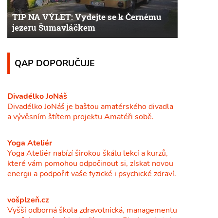
TIP NA VÝLET: Vydejte se k Černému
jezeru Šumavláčkem
QAP DOPORUČUJE
Divadélko JoNáš
Divadélko JoNáš je baštou amatérského divadla
a vývěsním štítem projektu Amatéři sobě.
Yoga Ateliér
Yoga Ateliér nabízí širokou škálu lekcí a kurzů,
které vám pomohou odpočinout si, získat novou
energii a podpořit vaše fyzické i psychické zdraví.
vošplzeň.cz
Vyšší odborná škola zdravotnická, managementu