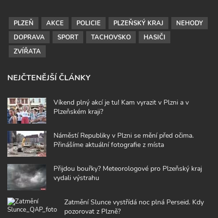
PLZEŇ
AKCE
POLICIE
PLZEŇSKÝ KRAJ
NEHODY
DOPRAVA
SPORT
TACHOVSKO
HASIČI
ZVÍŘATA
NEJČTENĚJŠÍ ČLÁNKY
Víkend plný akcí je tu! Kam vyrazit v Plzni a v
Plzeňském kraji?
Náměstí Republiky v Plzni se mění před očima.
Přinášíme aktuální fotografie z místa
Přijdou bouřky? Meteorologové pro Plzeňský kraj
vydali výstrahu
Zatmění Slunce vystřídá noc plná Perseid. Kdy
pozorovat z Plzně?