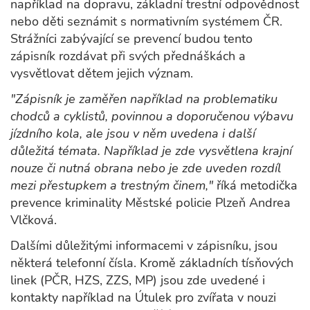
například na dopravu, základní trestní odpovědnost
nebo děti seznámit s normativním systémem ČR.
Strážníci zabývající se prevencí budou tento
zápisník rozdávat při svých přednáškách a
vysvětlovat dětem jejich význam.
"Zápisník je zaměřen například na problematiku
chodců a cyklistů, povinnou a doporučenou výbavu
jízdního kola, ale jsou v něm uvedena i další
důležitá témata. Například je zde vysvětlena krajní
nouze či nutná obrana nebo je zde uveden rozdíl
mezi přestupkem a trestným činem,"
říká metodička
prevence kriminality Městské policie Plzeň Andrea
Vlčková.
Dalšími důležitými informacemi v zápisníku, jsou
některá telefonní čísla. Kromě základních tísňových
linek (PČR, HZS, ZZS, MP) jsou zde uvedené i
kontakty například na Útulek pro zvířata v nouzi