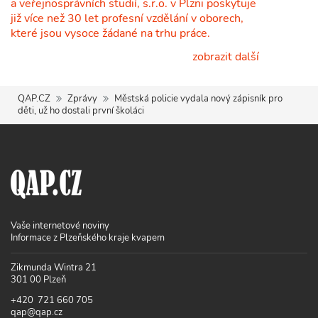
a veřejnosprávních studií, s.r.o. v Plzni poskytuje
již více než 30 let profesní vzdělání v oborech,
které jsou vysoce žádané na trhu práce.
zobrazit další
QAP.CZ
Zprávy
Městská policie vydala nový zápisník pro
děti, už ho dostali první školáci
Vaše internetové noviny
Informace z Plzeňského kraje kvapem
Zikmunda Wintra 21
301 00 Plzeň
+420 721 660 705
qap@qap.cz