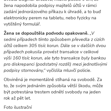
žena napodobila podpisy majitelů účtů v rámci
zadání jednorázového příkazu k úhradě, a to buď
elektronicky perem na tabletu, nebo fyzicky na
vytištěný formulář.
Žena se dopouštěla podvodu opakovaně.
„V
sedmi případech tímto způsobem převedla z cizích
účtů celkem 305 tisíc korun. Dále se v dalších dvou
případech pokusila provést transakce v celkové
výši 160 tisíc korun, ale tyto transakce byly bankou
pro diskrepanci (podstatný rozdíl) mezi jednotlivými
podpisy stornovány,“
vyčíslila mluvčí policie.
Obviněná je momentálně stíhaná na svobodě. Za
to, že svým jednáním způsobila větší škodu, může
být potrestána trestem odnětí svobody na jeden
rok až pět let.
Foto ilustrační