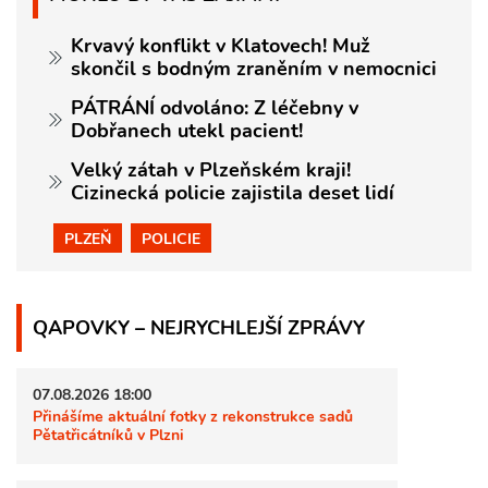
Krvavý konflikt v Klatovech! Muž
skončil s bodným zraněním v nemocnici
PÁTRÁNÍ odvoláno: Z léčebny v
Dobřanech utekl pacient!
Velký zátah v Plzeňském kraji!
Cizinecká policie zajistila deset lidí
PLZEŇ
POLICIE
QAPOVKY – NEJRYCHLEJŠÍ ZPRÁVY
07.08.2026 18:00
Přinášíme aktuální fotky z rekonstrukce sadů
Pětatřicátníků v Plzni