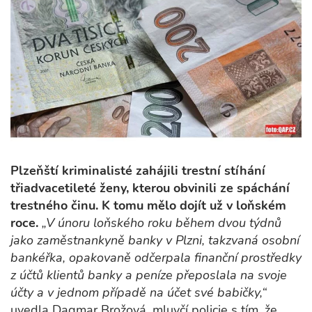
Plzeňští kriminalisté zahájili trestní stíhání
třiadvacetileté ženy, kterou obvinili ze spáchání
trestného činu. K tomu mělo dojít už v loňském
roce.
„V únoru loňského roku během dvou týdnů
jako zaměstnankyně banky v Plzni, takzvaná osobní
bankéřka, opakovaně odčerpala finanční prostředky
z účtů klientů banky a peníze přeposlala na svoje
účty a v jednom případě na účet své babičky,“
uvedla Dagmar Brožová, mluvčí policie s tím, že