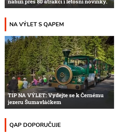
nabízí přes 80 atrakcí i letošní novinky.
NA VÝLET S QAPEM
TIP NA VÝLET: Vydejte se k Černému
jezeru Šumavláčkem
QAP DOPORUČUJE