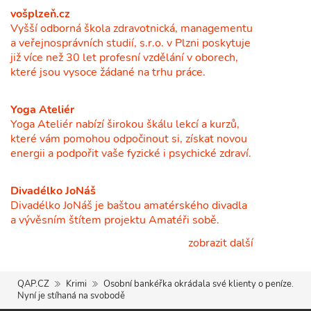
vošplzeň.cz
Vyšší odborná škola zdravotnická, managementu
a veřejnosprávních studií, s.r.o. v Plzni poskytuje
již více než 30 let profesní vzdělání v oborech,
které jsou vysoce žádané na trhu práce.
Yoga Ateliér
Yoga Ateliér nabízí širokou škálu lekcí a kurzů,
které vám pomohou odpočinout si, získat novou
energii a podpořit vaše fyzické i psychické zdraví.
Divadélko JoNáš
Divadélko JoNáš je baštou amatérského divadla
a vývěsním štítem projektu Amatéři sobě.
zobrazit další
QAP.CZ
Krimi
Osobní bankéřka okrádala své klienty o peníze.
Nyní je stíhaná na svobodě