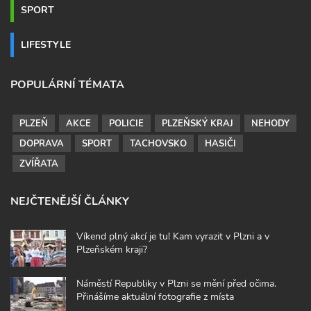
SPORT
LIFESTYLE
POPULÁRNÍ TÉMATA
PLZEŇ
AKCE
POLICIE
PLZEŇSKÝ KRAJ
NEHODY
DOPRAVA
SPORT
TACHOVSKO
HASIČI
ZVÍŘATA
NEJČTENĚJŠÍ ČLÁNKY
Víkend plný akcí je tu! Kam vyrazit v Plzni a v
Plzeňském kraji?
Náměstí Republiky v Plzni se mění před očima.
Přinášíme aktuální fotografie z místa