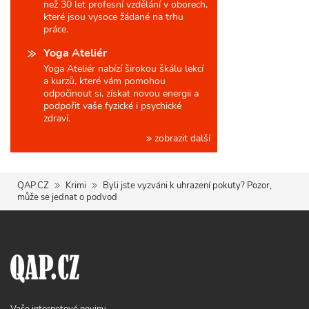
než 30 let profesní vzdělání v oborech,
které jsou vysoce žádané na trhu
práce.
Yoga Ateliér
Yoga Ateliér nabízí širokou škálu lekcí
a kurzů, které vám pomohou
odpočinout si, získat novou energii a
podpořit vaše fyzické i psychické
zdraví.
zobrazit další
QAP.CZ
Krimi
Byli jste vyzváni k uhrazení pokuty? Pozor,
může se jednat o podvod
Vaše internetové noviny