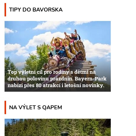
TIPY DO BAVORSKA
Top výletní cíl pro rodiny s dětmi na
druhou polovinu prázdnin. Bayern-Park
nabízí přes 80 atrakcí i letošní novinky.
NA VÝLET S QAPEM