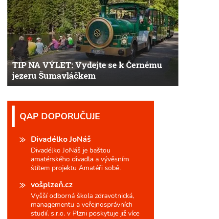
TIP NA VÝLET: Vydejte se k Černému
jezeru Šumavláčkem
QAP DOPORUČUJE
Divadélko JoNáš
Divadélko JoNáš je baštou
amatérského divadla a vývěsním
štítem projektu Amatéři sobě.
vošplzeň.cz
Vyšší odborná škola zdravotnická,
managementu a veřejnosprávních
studií, s.r.o. v Plzni poskytuje již více