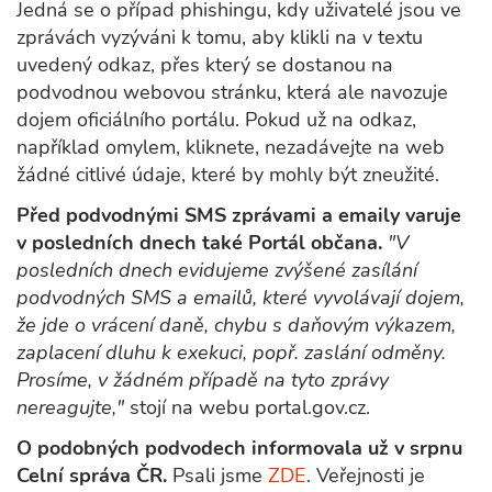
Jedná se o případ phishingu, kdy uživatelé jsou ve
zprávách vyzýváni k tomu, aby klikli na v textu
uvedený odkaz, přes který se dostanou na
podvodnou webovou stránku, která ale navozuje
dojem oficiálního portálu. Pokud už na odkaz,
například omylem, kliknete, nezadávejte na web
žádné citlivé údaje, které by mohly být zneužité.
Před podvodnými SMS zprávami a emaily varuje
v posledních dnech také Portál občana.
"V
posledních dnech evidujeme zvýšené zasílání
podvodných SMS a emailů, které vyvolávají dojem,
že jde o vrácení daně, chybu s daňovým výkazem,
zaplacení dluhu k exekuci, popř. zaslání odměny.
Prosíme, v žádném případě na tyto zprávy
nereagujte,"
stojí na webu portal.gov.cz.
O podobných podvodech informovala už v srpnu
Celní správa ČR.
Psali jsme
ZDE
. Veřejnosti je